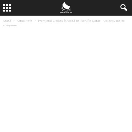
Acasă
Actualitate
Premierul Ciolacu în vizită de lucru în Qatar – Obiectiv major,
atragerea...