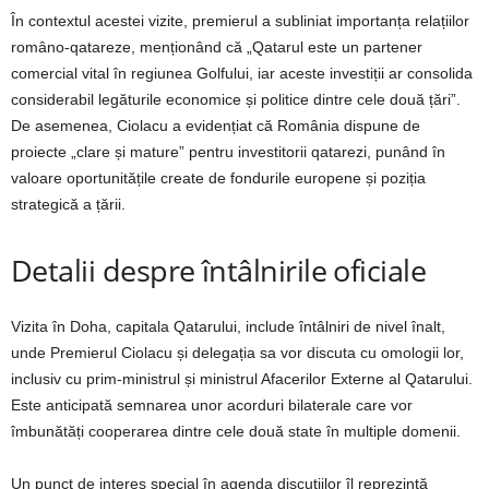
În contextul acestei vizite, premierul a subliniat importanța relațiilor
româno-qatareze, menționând că „Qatarul este un partener
comercial vital în regiunea Golfului, iar aceste investiții ar consolida
considerabil legăturile economice și politice dintre cele două țări”.
De asemenea, Ciolacu a evidențiat că România dispune de
proiecte „clare și mature” pentru investitorii qatarezi, punând în
valoare oportunitățile create de fondurile europene și poziția
strategică a țării.
Detalii despre întâlnirile oficiale
Vizita în Doha, capitala Qatarului, include întâlniri de nivel înalt,
unde Premierul Ciolacu și delegația sa vor discuta cu omologii lor,
inclusiv cu prim-ministrul și ministrul Afacerilor Externe al Qatarului.
Este anticipată semnarea unor acorduri bilaterale care vor
îmbunătăți cooperarea dintre cele două state în multiple domenii.
Un punct de interes special în agenda discuțiilor îl reprezintă