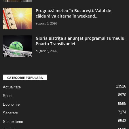
Prognoză meteo în București: Valul de
căldură va alterna în weekend...
august 8, 2026
Gloria Bistrița a anunțat programul Turneului
Poarta Transilvaniei
august 8, 2026
CATEGORIE POPULARĂ
13516
Actualitate
8970
Sport
8595
Economie
7174
Sănătate
6543
Știri externe