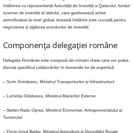
întâlnirea cu reprezentanții Autorității de Investiții a Qatarului, fondul
suveran de investiții al statului, care gestionează active
semnificative la nivel global. Această întâlnire este crucială pentru
negocierea și sigilarea acordurilor de investiții.
Componența delegației române
Delegația României este compusă din miniștri cheie care vor putea
discuta specificul colaborărilor în domeniile lor de expertiză:
– Sorin Grindeanu, Ministrul Transporturilor și Infrastructurii
– Luminița Odobescu, Ministrul Afacerilor Externe
– Ștefan-Radu Oprea, Ministrul Economiei, Antreprenoriatului și
Turismului
– Florin-Ionuț Barbu, Ministrul Agriculturii și Dezvoltării Rurale