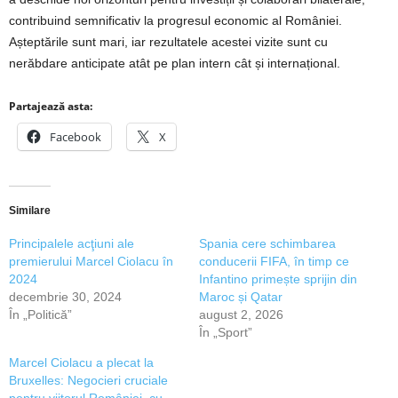
contribuind semnificativ la progresul economic al României.
Așteptările sunt mari, iar rezultatele acestei vizite sunt cu
nerăbdare anticipate atât pe plan intern cât și internațional.
Partajează asta:
Facebook
X
Similare
Principalele acţiuni ale
Spania cere schimbarea
premierului Marcel Ciolacu în
conducerii FIFA, în timp ce
2024
Infantino primește sprijin din
decembrie 30, 2024
Maroc și Qatar
În „Politică”
august 2, 2026
În „Sport”
Marcel Ciolacu a plecat la
Bruxelles: Negocieri cruciale
pentru viitorul României, cu