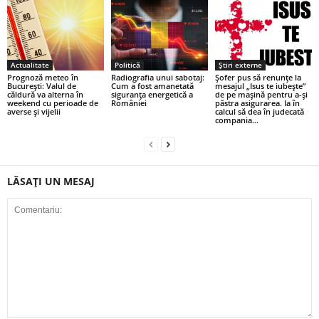
Actualitate
Politică
Știri externe
Prognoză meteo în
Radiografia unui sabotaj:
Șofer pus să renunțe la
București: Valul de
Cum a fost amanetată
mesajul „Isus te iubește”
căldură va alterna în
siguranța energetică a
de pe mașină pentru a-și
weekend cu perioade de
României
păstra asigurarea. Ia în
averse şi vijelii
calcul să dea în judecată
compania...
LĂSAȚI UN MESAJ