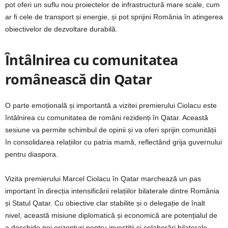
pot oferi un suflu nou proiectelor de infrastructură mare scale, cum
ar fi cele de transport și energie, și pot sprijini România în atingerea
obiectivelor de dezvoltare durabilă.
Întâlnirea cu comunitatea
românească din Qatar
O parte emoțională și importantă a vizitei premierului Ciolacu este
întâlnirea cu comunitatea de români rezidenți în Qatar. Această
sesiune va permite schimbul de opinii și va oferi sprijin comunității
în consolidarea relațiilor cu patria mamă, reflectând grija guvernului
pentru diaspora.
Vizita premierului Marcel Ciolacu în Qatar marchează un pas
important în direcția intensificării relațiilor bilaterale dintre România
și Statul Qatar. Cu obiective clar stabilite și o delegație de înalt
nivel, această misiune diplomatică și economică are potențialul de
a deschide noi orizonturi pentru investiții și colaborări bilaterale,