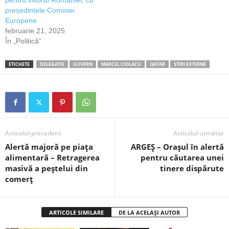
președintele Comisiei
Europene
februarie 21, 2025
În „Politică”
ETICHETE
DELEGATIE
GUVERN
MARCEL CIOLACU
QATAR
STIRI EXTERNE
Articolul precedent
Articolul următor
Alertă majoră pe piața
ARGEȘ – Orașul în alertă
alimentară – Retragerea
pentru căutarea unei
masivă a peștelui din
tinere dispărute
comerț
ARTICOLE SIMILARE
DE LA ACELAȘI AUTOR