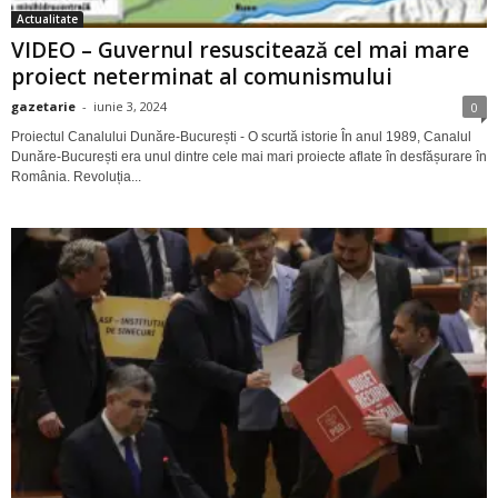
Actualitate
VIDEO – Guvernul resuscitează cel mai mare
proiect neterminat al comunismului
gazetarie
-
iunie 3, 2024
0
Proiectul Canalului Dunăre-București - O scurtă istorie În anul 1989, Canalul
Dunăre-București era unul dintre cele mai mari proiecte aflate în desfășurare în
România. Revoluția...