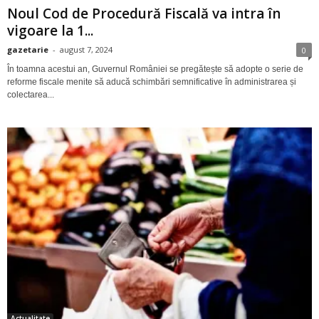
Noul Cod de Procedură Fiscală va intra în
vigoare la 1...
gazetarie
-
august 7, 2024
0
În toamna acestui an, Guvernul României se pregătește să adopte o serie de
reforme fiscale menite să aducă schimbări semnificative în administrarea și
colectarea...
Actualitate