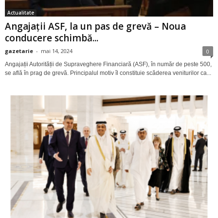
Actualitate
Angajații ASF, la un pas de grevă – Noua
conducere schimbă...
gazetarie
-
mai 14, 2024
0
Angajații Autorității de Supraveghere Financiară (ASF), în număr de peste 500,
se află în prag de grevă. Principalul motiv îl constituie scăderea veniturilor ca...