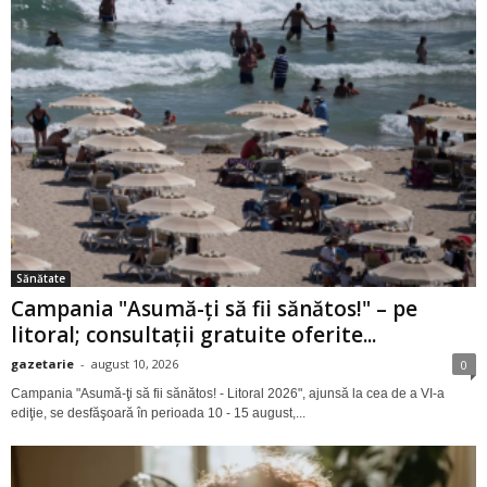
Sănătate
Campania "Asumă-ţi să fii sănătos!" – pe
litoral; consultaţii gratuite oferite...
gazetarie
-
august 10, 2026
0
Campania "Asumă-ţi să fii sănătos! - Litoral 2026", ajunsă la cea de a VI-a
ediţie, se desfăşoară în perioada 10 - 15 august,...