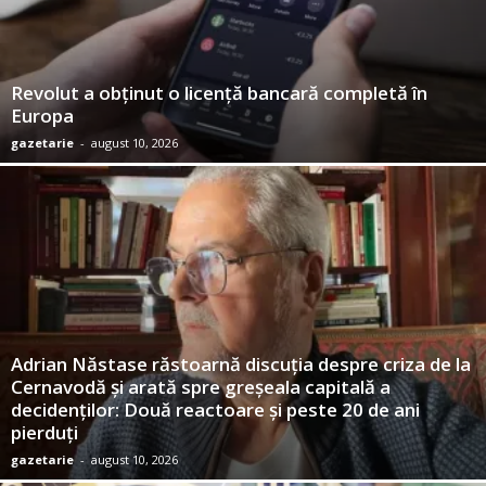
Revolut a obţinut o licenţă bancară completă în
Europa
gazetarie
-
august 10, 2026
Adrian Năstase răstoarnă discuția despre criza de la
Cernavodă și arată spre greșeala capitală a
decidenților: Două reactoare și peste 20 de ani
pierduți
gazetarie
-
august 10, 2026