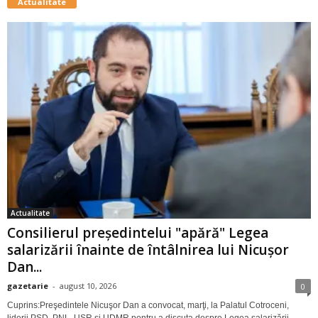
Actualitate
Actualitate
Consilierul președintelui "apără" Legea
salarizării înainte de întâlnirea lui Nicuşor
Dan...
gazetarie
-
august 10, 2026
0
Cuprins:Preşedintele Nicuşor Dan a convocat, marţi, la Palatul Cotroceni,
liderii PSD, PNL, USR şi UDMR pentru a discuta despre Legea salarizării.