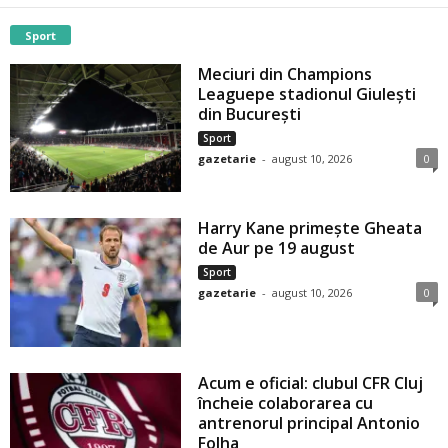
Sport
Meciuri din Champions
Leaguepe stadionul Giulești
din București
Sport
gazetarie
-
august 10, 2026
0
Harry Kane primește Gheata
de Aur pe 19 august
Sport
gazetarie
-
august 10, 2026
0
Acum e oficial: clubul CFR Cluj
încheie colaborarea cu
antrenorul principal Antonio
Folha