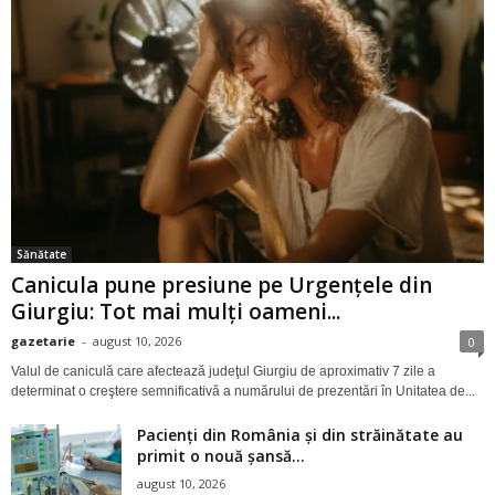
Sănătate
Canicula pune presiune pe Urgențele din
Giurgiu: Tot mai mulți oameni...
gazetarie
-
august 10, 2026
0
Valul de caniculă care afectează judeţul Giurgiu de aproximativ 7 zile a
determinat o creştere semnificativă a numărului de prezentări în Unitatea de...
Pacienți din România și din străinătate au
primit o nouă șansă...
august 10, 2026