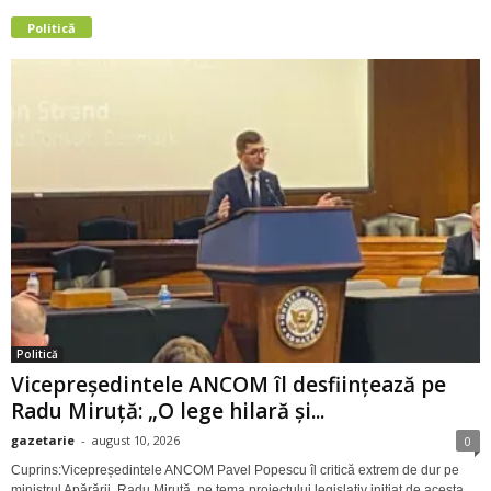
Politică
Politică
Vicepreședintele ANCOM îl desființează pe
Radu Miruță: „O lege hilară și...
gazetarie
-
august 10, 2026
0
Cuprins:Vicepreședintele ANCOM Pavel Popescu îl critică extrem de dur pe
ministrul Apărării, Radu Miruță, pe tema proiectului legislativ inițiat de acesta