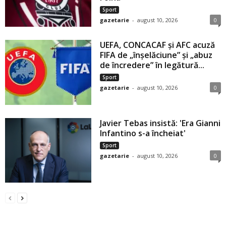
Sport
gazetarie
-
august 10, 2026
0
UEFA, CONCACAF şi AFC acuză
FIFA de „înşelăciune” şi „abuz
de încredere” în legătură...
Sport
gazetarie
-
august 10, 2026
0
Javier Tebas insistă: 'Era Gianni
Infantino s-a încheiat'
Sport
gazetarie
-
august 10, 2026
0