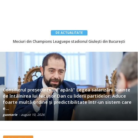
DE ACTUALITATE
Meta deschide accesul la cel mai puternic model AI al său şi atacă strategia OpenAI şi Anthropic
Meciuri din Champions Leaguepe stadionul Giulești din
București
gazetarie
-
august 10, 2026