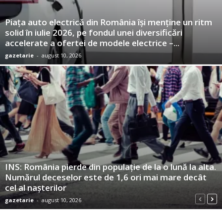
Piața auto electrică din România își menține un ritm
solid în iulie 2026, pe fondul unei diversificări
accelerate a ofertei de modele electrice –...
gazetarie
-
august 10, 2026
INS: România pierde din populație de la o lună la alta.
Numărul deceselor este de 1,6 ori mai mare decât
cel al nașterilor
gazetarie
-
august 10, 2026