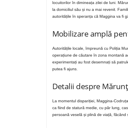
locuitorilor în dimineața zilei de luni. M
la domiciliul său și nu a mai revenit. Famil
autoritățile în speranța că Maggina va fi g
Mobilizare amplă pen
Autoritățile locale, împreună cu Poliția Mu
operațiune de căutare în zona montană ad
experimentați au fost desemnați să patrul
putea fi ajuns.
Detalii despre Mărun
La momentul dispariției, Maggina-Codruța p
ca fiind de statură medie, cu păr lung, cast
persoană veselă și plină de viață, făcând s