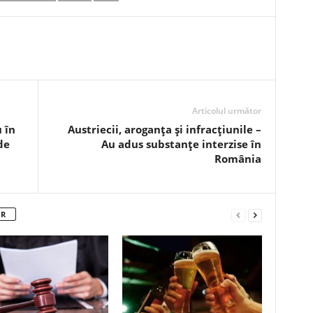
Articolul următor
 în
Austriecii, aroganța și infracțiunile –
de
Au adus substanțe interzise în
România
OR