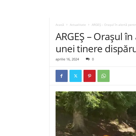
Acasă
Actualitate
ARGEȘ – Orașul în alertă pent
ARGEȘ – Orașul în 
unei tinere dispăr
aprilie 16, 2024
0