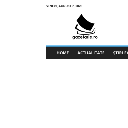
VINERI, AUGUST 7, 2026
g
a
z
e
t
a
r
HOME
ACTUALITATE
ȘTIRI 
i
e
.
r
o