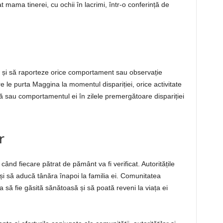
t mama tinerei, cu ochii în lacrimi, într-o conferință de
lent și să raporteze orice comportament sau observație
e le purta Maggina la momentul dispariției, orice activitate
ță sau comportamentul ei în zilele premergătoare dispariției
r
nd fiecare pătrat de pământ va fi verificat. Autoritățile
și să aducă tânăra înapoi la familia ei. Comunitatea
să fie găsită sănătoasă și să poată reveni la viața ei