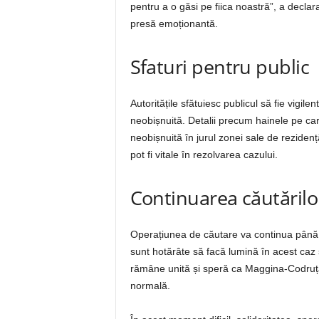
pentru a o găsi pe fiica noastră”, a declara
presă emoționantă.
Sfaturi pentru public
Autoritățile sfătuiesc publicul să fie vigi
neobișnuită. Detalii precum hainele pe car
neobișnuită în jurul zonei sale de reziden
pot fi vitale în rezolvarea cazului.
Continuarea căutărilo
Operațiunea de căutare va continua până câ
sunt hotărâte să facă lumină în acest caz 
rămâne unită și speră ca Maggina-Codruța 
normală.