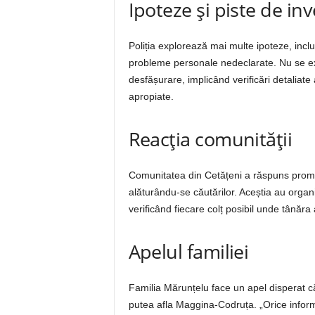
Ipoteze și piste de in
Poliția explorează mai multe ipoteze, inclu
probleme personale nedeclarate. Nu se excl
desfășurare, implicând verificări detaliate
apropiate.
Reacția comunității
Comunitatea din Cetățeni a răspuns prompt
alăturându-se căutărilor. Aceștia au organ
verificând fiecare colț posibil unde tânăra 
Apelul familiei
Familia Mărunțelu face un apel disperat că
putea afla Maggina-Codruța. „Orice informa