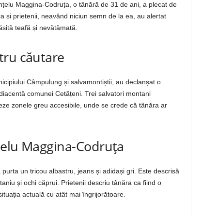
ărunțelu Maggina-Codruța, o tânără de 31 de ani, a plecat de
ia și prietenii, neavând niciun semn de la ea, au alertat
ăsită teafă și nevătămată.
tru căutare
nicipiului Câmpulung și salvamontiștii, au declanșat o
iacentă comunei Cetățeni. Trei salvatori montani
eze zonele greu accesibile, unde se crede că tânăra ar
țelu Maggina-Codruța
urta un tricou albastru, jeans și adidași gri. Este descrisă
aniu și ochi căprui. Prietenii descriu tânăra ca fiind o
ituația actuală cu atât mai îngrijorătoare.