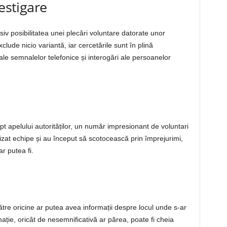
vestigare
siv posibilitatea unei plecări voluntare datorate unor
ude nicio variantă, iar cercetările sunt în plină
 ale semnalelor telefonice și interogări ale persoanelor
 apelului autorităților, un număr impresionant de voluntari
izat echipe și au început să scotocească prin împrejurimi,
ar putea fi.
tre oricine ar putea avea informații despre locul unde s-ar
ție, oricât de nesemnificativă ar părea, poate fi cheia