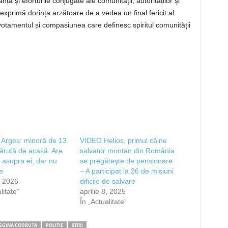
nța și eforturile conjugate ale comunității, autorităților și
și exprimă dorința arzătoare de a vedea un final fericit al
evotamentul și compasiunea care definesc spiritul comunității
n Argeș: minoră de 13
VIDEO Helios, primul câine
părută de acasă. Are
salvator montan din România
l asupra ei, dar nu
se pregăteşte de pensionare
e
– A participat la 26 de misiuni
, 2026
dificile de salvare
litate”
aprilie 8, 2025
În „Actualitate”
GGINA CODRUTA
POLITIE
STIRI