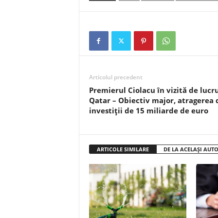
Articolul precedent
Premierul Ciolacu în vizită de lucru
Qatar – Obiectiv major, atragerea 
investiții de 15 miliarde de euro
ARTICOLE SIMILARE
DE LA ACELAȘI AUT