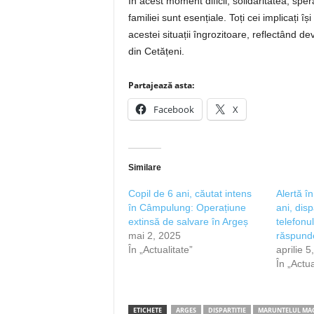
În acest moment dificil, solidaritatea, spera
familiei sunt esențiale. Toți cei implicați î
acestei situații îngrozitoare, reflectând d
din Cetățeni.
Partajează asta:
Facebook
X
Similare
Copil de 6 ani, căutat intens
Alertă î
în Câmpulung: Operațiune
ani, dis
extinsă de salvare în Argeș
telefonu
mai 2, 2025
răspund
În „Actualitate”
aprilie 5
În „Actua
ETICHETE
ARGES
DISPARTITIE
MARUNTELUL MA