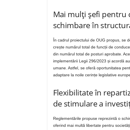
Mai mulți șefi pentru 
schimbare în structur
În cadrul proiectului de OUG propus, se des
crește numărul total de funcții de conduce
din numărul total de posturi aprobate. Ace
implementării Legii 296/2023 și acordă auto
umane. Astfel, se oferă oportunitatea pentru
adaptare la noile cerințe legislative europ
Flexibilitate în repar
de stimulare a investiț
Reglementările propuse reprezintă o schim
oferind mai multă libertate pentru societăț