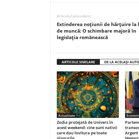
Articolul precedent
Extinderea noțiunii de hărțuire la 
de muncă: O schimbare majoră în
legislația românească
ARTICOLE SIMILARE
DE LA ACELAȘI AUT
Actualitate
Econom
Zodia protejată de Univers în
Partene
acest weekend: cine sunt nativii
transoc
care dau lovitura pe toate
Argent
planurile
Memora