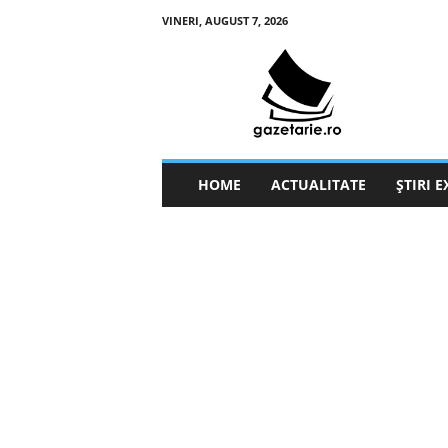
VINERI, AUGUST 7, 2026
g
a
z
e
t
a
r
HOME
ACTUALITATE
ȘTIRI 
i
e
.
r
o