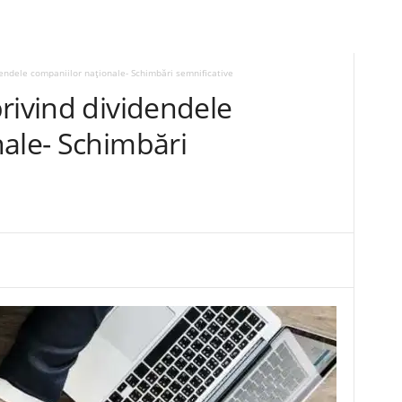
dendele companiilor naționale- Schimbări semnificative
rivind dividendele
nale- Schimbări