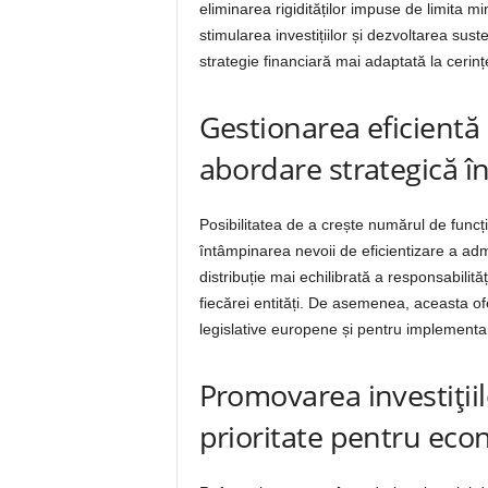
eliminarea rigidităților impuse de limita 
stimularea investițiilor și dezvoltarea sus
strategie financiară mai adaptată la cerinț
Gestionarea eficientă
abordare strategică î
Posibilitatea de a crește numărul de funcț
întâmpinarea nevoii de eficientizare a adm
distribuție mai echilibrată a responsabilităț
fiecărei entități. De asemenea, aceasta ofe
legislative europene și pentru implementar
Promovarea investițiil
prioritate pentru eco