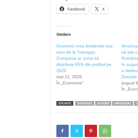
Facebook
X
Similare
Guvernul vrea dividende mai
American
mari de la Transgaz.
să știe 
Compania ar urma să
România
distribuie 65% din profitul pe
în augus
2025
a debloc
mai 21, 2026
Doicești
În „Economie”
august 6
În „Eco
ETICHETE
DIVIDENTE
GUVERN
IMPOZITARE
S