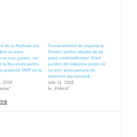
ii de la NuScale par
Comandament de urgență la
când va avea
Guvern pentru situația de pe
 un nou guvern: vin
piața combustibulului: Marii
t la București pentru
jucători din industrie susțin că
a proiectul SMR de la
nu vom avea penurie de
motorină sau benzină
, 2026
iulie 31, 2026
nomie”
În „Politică”
TIRI