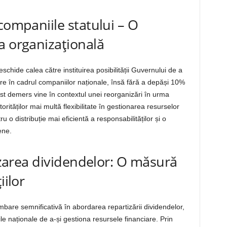
companiile statului – O
a organizațională
chide calea către instituirea posibilității Guvernului de a
re în cadrul companiilor naționale, însă fără a depăși 10%
st demers vine în contextul unei reorganizări în urma
rităților mai multă flexibilitate în gestionarea resurselor
 o distribuție mai eficientă a responsabilităților și o
ene.
tizarea dividendelor: O măsură
iilor
bare semnificativă în abordarea repartizării dividendelor,
ile naționale de a-și gestiona resursele financiare. Prin