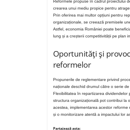
Reformele propuse în cadrul proiectului d
crearea unui mediu propice pentru atragere
Prin oferirea mai multor opțiuni pentru repa
organizaționale, se creează premisele unei
Astfel, economia României poate beneficia 
lung și a creșterii competitivității pe plan i
Oportunități și provo
reformelor
Propunerile de reglementare privind procen
naționale deschid drumul către o serie de
Flexibilitatea în repartizarea dividendelor p
structura organizațională pot contribui la
acestea, implementarea acestor reforme n
și o monitorizare atentă a impactului lor 
Partajează asta: