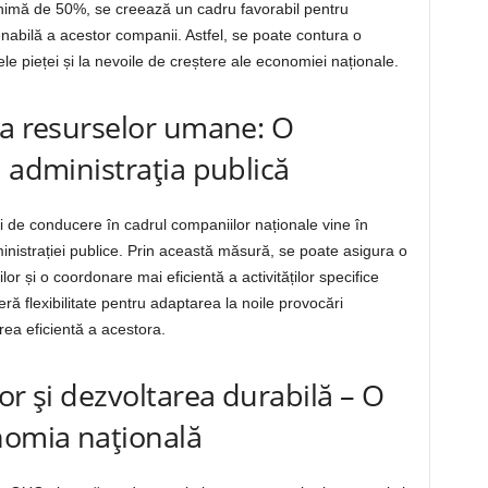
minimă de 50%, se creează un cadru favorabil pentru
tenabilă a acestor companii. Astfel, se poate contura o
ele pieței și la nevoile de creștere ale economiei naționale.
 a resurselor umane: O
n administrația publică
ii de conducere în cadrul companiilor naționale vine în
inistrației publice. Prin această măsură, se poate asigura o
ilor și o coordonare mai eficientă a activităților specifice
ră flexibilitate pentru adaptarea la noile provocări
ea eficientă a acestora.
or și dezvoltarea durabilă – O
nomia națională