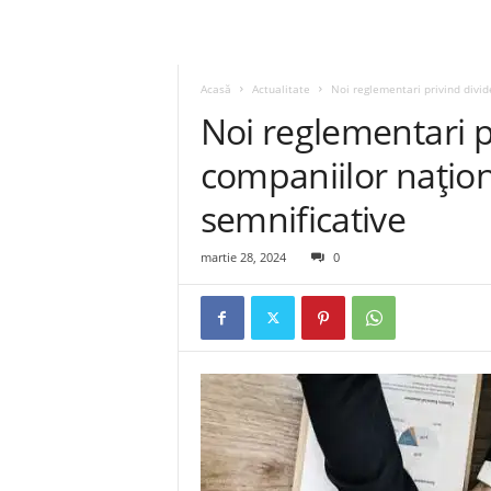
Acasă
Actualitate
Noi reglementari privind divi
Noi reglementari p
companiilor națio
semnificative
martie 28, 2024
0