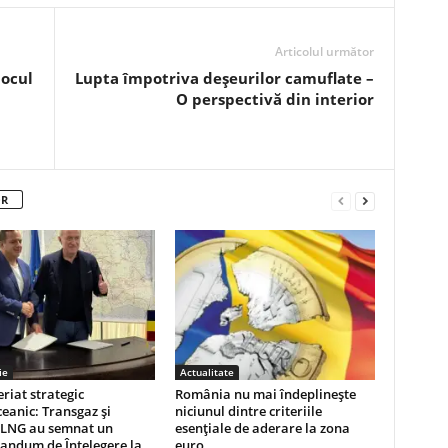
Articolul următor
locul
Lupta împotriva deșeurilor camuflate –
O perspectivă din interior
OR
ie
Actualitate
riat strategic
România nu mai îndeplinește
eanic: Transgaz și
niciunul dintre criteriile
 LNG au semnat un
esențiale de aderare la zona
ndum de Înțelegere la
euro