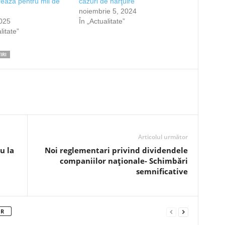
ează pentru mii de
cazuri de hărţuire
noiembrie 5, 2024
2025
În „Actualitate”
litate”
IRI
Articolul următor
u la
Noi reglementari privind dividendele
companiilor naționale- Schimbări
semnificative
OR