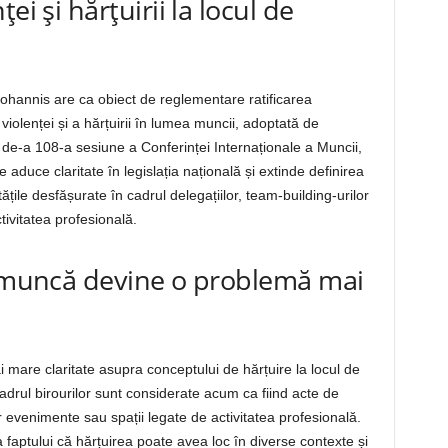
ei și hărțuirii la locul de
ohannis are ca obiect de reglementare ratificarea
iolenței și a hărțuirii în lumea muncii, adoptată de
 de-a 108-a sesiune a Conferinței Internaționale a Muncii,
 aduce claritate în legislația națională și extinde definirea
ățile desfășurate în cadrul delegațiilor, team-building-urilor
tivitatea profesională.
e muncă devine o problemă mai
 mare claritate asupra conceptului de hărțuire la locul de
drul birourilor sunt considerate acum ca fiind acte de
or evenimente sau spații legate de activitatea profesională.
faptului că hărțuirea poate avea loc în diverse contexte și