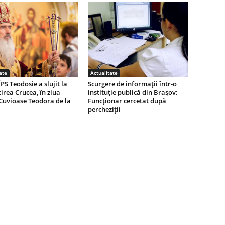
ate
Actualitate
PS Teodosie a slujit la
Scurgere de informații într-o
rea Crucea, în ziua
instituție publică din Brașov:
 Cuvioase Teodora de la
Funcționar cercetat după
percheziții