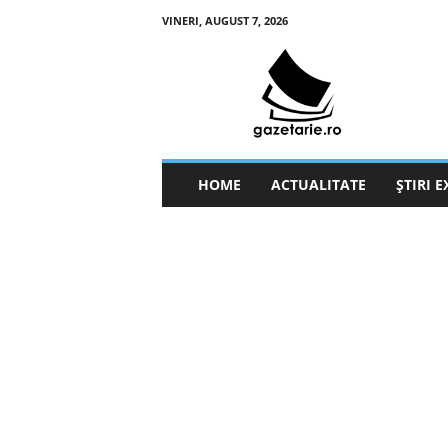
VINERI, AUGUST 7, 2026
g
a
z
e
t
a
r
HOME
ACTUALITATE
ȘTIRI 
i
e
.
r
o