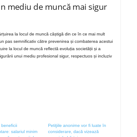
 un mediu de muncă mai sigur
ărțuirea la locul de muncă câștigă din ce în ce mai mult
 un pas semnificativ către prevenirea și combaterea acestui
ire la locul de muncă reflectă evoluția societății și a
igurării unui mediu profesional sigur, respectuos și incluziv
 beneficii
Petiţiile anonime vor fi luate în
tare: salariul minim
considerare, dacă vizează