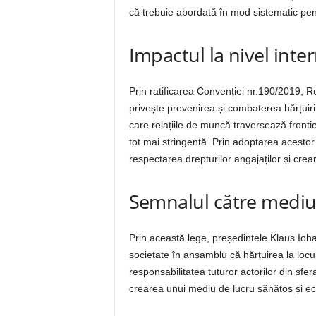
că trebuie abordată în mod sistematic pent
Impactul la nivel inte
Prin ratificarea Convenției nr.190/2019, R
privește prevenirea și combaterea hărțuirii
care relațiile de muncă traversează front
tot mai stringentă. Prin adoptarea acesto
respectarea drepturilor angajaților și crea
Semnalul către mediul 
Prin această lege, președintele Klaus Ioha
societate în ansamblu că hărțuirea la locu
responsabilitatea tuturor actorilor din sfe
crearea unui mediu de lucru sănătos și echi