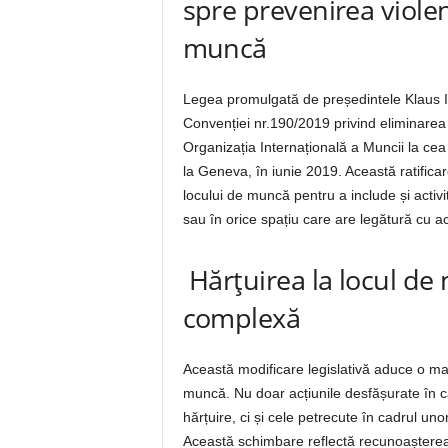
spre prevenirea violenț
muncă
Legea promulgată de președintele Klaus I
Convenției nr.190/2019 privind eliminarea v
Organizația Internațională a Muncii la cea
la Geneva, în iunie 2019. Această ratificare
locului de muncă pentru a include și activit
sau în orice spațiu care are legătură cu ac
Hărțuirea la locul d
complexă
Această modificare legislativă aduce o mai
muncă. Nu doar acțiunile desfășurate în ca
hărțuire, ci și cele petrecute în cadrul un
Această schimbare reflectă recunoașterea 