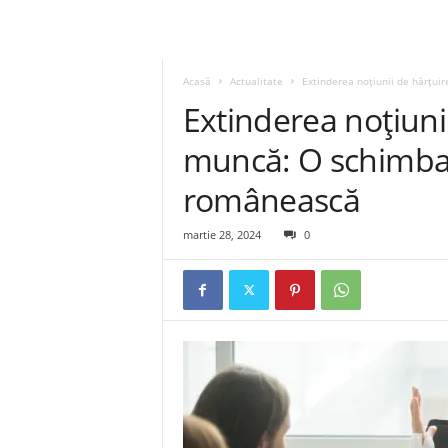
Acasă
Actualitate
Extinderea noțiunii de hărțuir
Extinderea noțiunii
muncă: O schimbare
românească
martie 28, 2024
0