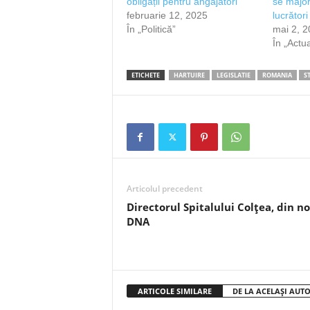
obligații pentru angajatori
se major
februarie 12, 2025
lucrători
În „Politică”
mai 2, 
În „Actua
ETICHETE
HARTUIRE
LEGISLATIE
ROMANIA
ST
Articolul precedent
Directorul Spitalului Colțea, din no
DNA
ARTICOLE SIMILARE
DE LA ACELAȘI AUT