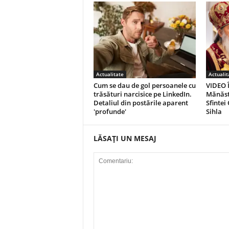
Actualitate
Actualit
Cum se dau de gol persoanele cu
VIDEO Î
trăsături narcisice pe LinkedIn.
Mănăsti
Detaliul din postările aparent
Sfintei
'profunde'
Sihla
LĂSAȚI UN MESAJ