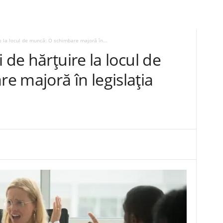
e la locul de muncă: O schimbare majoră în...
 de hărțuire la locul de
 majoră în legislația