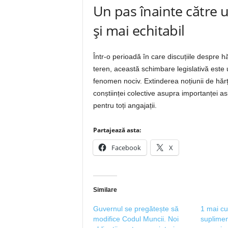
Un pas înainte către
și mai echitabil
Într-o perioadă în care discuțiile despre h
teren, această schimbare legislativă este
fenomen nociv. Extinderea noțiunii de hărțu
conștiinței colective asupra importanței as
pentru toți angajații.
Partajează asta:
Facebook
X
Similare
Guvernul se pregătește să
1 mai cu
modifice Codul Muncii. Noi
suplimen