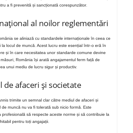
ru a fi prevenită și sancționată corespunzător.
rnațional al noilor reglementări
omânia se aliniază cu standardele internaționale în ceea ce
 la locul de muncă. Acest lucru este esențial într-o eră în
iere și în care necesitatea unor standarde comune devine
r măsuri, România își arată angajamentul ferm față de
rea unui mediu de lucru sigur și productiv.
de afaceri și societate
nnis trimite un semnal clar către mediul de afaceri și
l de muncă nu va fi tolerată sub nicio formă. Este
ra profesională să respecte aceste norme și să contribuie la
tabil pentru toți angajații.