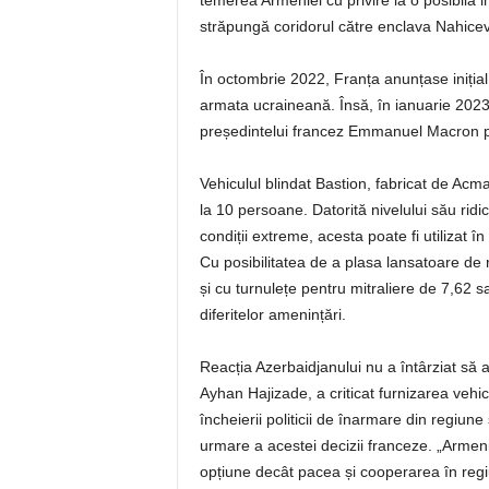
temerea Armeniei cu privire la o posibilă i
străpungă coridorul către enclava Nahicev
În octombrie 2022, Franța anunțase inițial
armata ucraineană. Însă, în ianuarie 2023
președintelui francez Emmanuel Macron pe
Vehiculul blindat Bastion, fabricat de Acm
la 10 persoane. Datorită nivelului său ridic
condiții extreme, acesta poate fi utilizat în
Cu posibilitatea de a plasa lansatoare de
și cu turnulețe pentru mitraliere de 7,62
diferitelor amenințări.
Reacția Azerbaidjanului nu a întârziat să 
Ayhan Hajizade, a criticat furnizarea vehic
încheierii politicii de înarmare din regiune
urmare a acestei decizii franceze. „Armeni
opțiune decât pacea și cooperarea în regiun