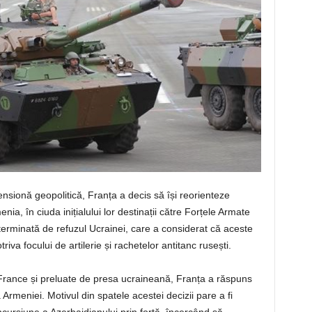
tensionă geopolitică, Franța a decis să își reorienteze
ia, în ciuda inițialului lor destinații către Forțele Armate
terminată de refuzul Ucrainei, care a considerat că aceste
riva focului de artilerie și rachetelor antitanc rusești.
France și preluate de presa ucraineană, Franța a răspuns
a Armeniei. Motivul din spatele acestei decizii pare a fi