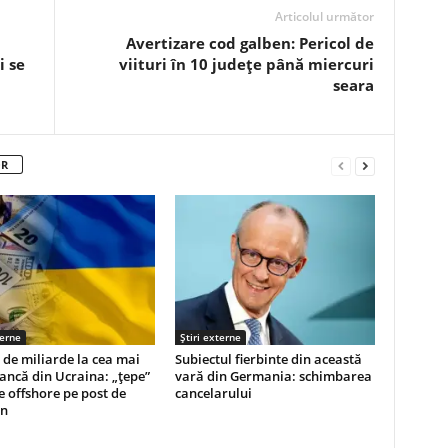
Articolul următor
Avertizare cod galben: Pericol de
i se
viituri în 10 județe până miercuri
seara
OR
terne
Știri externe
de miliarde la cea mai
Subiectul fierbinte din această
ncă din Ucraina: „țepe”
vară din Germania: schimbarea
e offshore pe post de
cancelarului
n