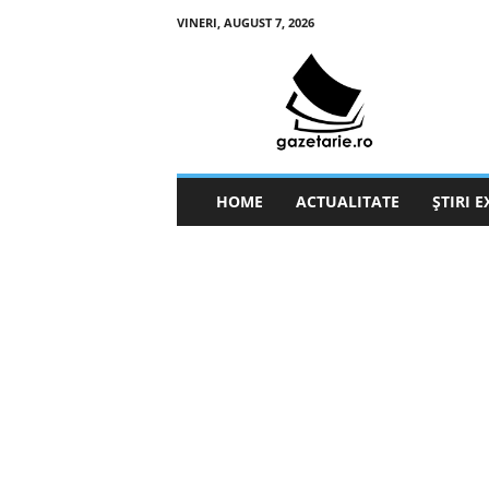
VINERI, AUGUST 7, 2026
g
a
z
e
t
a
r
HOME
ACTUALITATE
ȘTIRI 
i
e
.
r
o