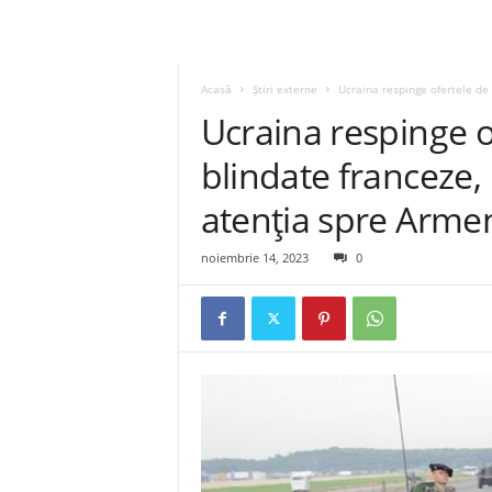
Acasă
Știri externe
Ucraina respinge ofertele de 
Ucraina respinge o
blindate franceze, 
atenția spre Arme
noiembrie 14, 2023
0