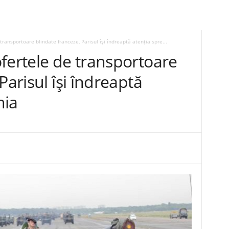
transportoare blindate franceze, Parisul își îndreaptă atenția spre...
fertele de transportoare
Parisul își îndreaptă
nia