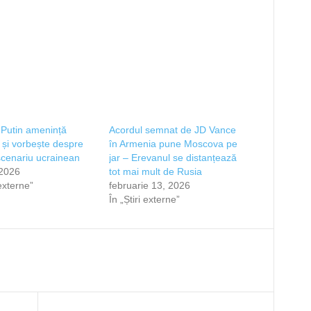
 Putin amenință
Acordul semnat de JD Vance
și vorbește despre
în Armenia pune Moscova pe
cenariu ucrainean
jar – Erevanul se distanțează
 2026
tot mai mult de Rusia
 externe”
februarie 13, 2026
În „Știri externe”