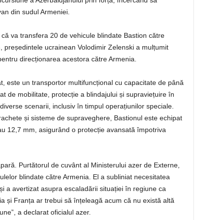
ncursiune a Azerbaidjanului prin forță, încercând să
an din sudul Armeniei.
 că va transfera 20 de vehicule blindate Bastion către
, președintele ucrainean Volodimir Zelenski a mulțumit
ntru direcționarea acestora către Armenia.
at, este un transportor multifuncțional cu capacitate de până
at de mobilitate, protecție a blindajului și supraviețuire în
 diverse scenarii, inclusiv în timpul operațiunilor speciale.
 rachete și sisteme de supraveghere, Bastionul este echipat
 sau 12,7 mm, asigurând o protecție avansată împotriva
apară. Purtătorul de cuvânt al Ministerului azer de Externe,
ulelor blindate către Armenia. El a subliniat necesitatea
 și a avertizat asupra escaladării situației în regiune ca
a și Franța ar trebui să înțeleagă acum că nu există altă
e”, a declarat oficialul azer.