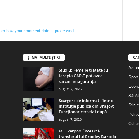
arn how your comment data is processed
.
ȘI MAI MULTE ȘTIRI
CA
Actual
Studiu: Femeile tratate cu
terapia CAR-T pot avea
Sport
sarcini în siguranță
Econ
august 7, 2026
Sănăt
Scurgere de informații într-o
Știri 
instituție publică din Brașov:
Funcționar cercetat după...
Politi
august 7, 2026
Cultu
FC Liverpool încearcă
transferul lui Bradley Barcola