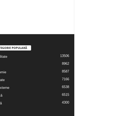
TEGORIE POPULARĂ
13506
itate
8962
8587
omie
7166
ate
6538
externe
6515
că
4300
ră