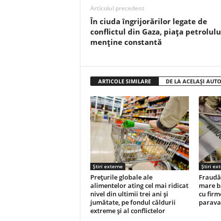
Articolul precedent
În ciuda îngrijorărilor legate de
conflictul din Gaza, piața petrolulu
menține constantă
ARTICOLE SIMILARE
DE LA ACELAȘI AUT
Știri externe
Știri ex
Prețurile globale ale
Fraudă 
alimentelor ating cel mai ridicat
mare ba
nivel din ultimii trei ani și
cu firm
jumătate, pe fondul căldurii
parava
extreme și al conflictelor