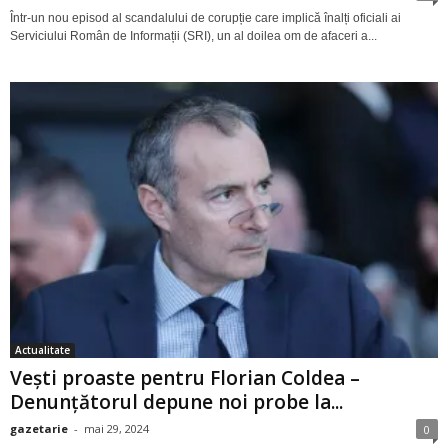
Într-un nou episod al scandalului de corupție care implică înalți oficiali ai
Serviciului Român de Informații (SRI), un al doilea om de afaceri a...
Actualitate
Vești proaste pentru Florian Coldea –
Denunțătorul depune noi probe la...
gazetarie
-
mai 29, 2024
0