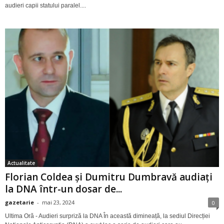
audieri capii statului paralel....
Actualitate
Florian Coldea și Dumitru Dumbravă audiați
la DNA într-un dosar de...
gazetarie
-
mai 23, 2024
0
Ultima Oră - Audieri surpriză la DNA În această dimineață, la sediul Direcției