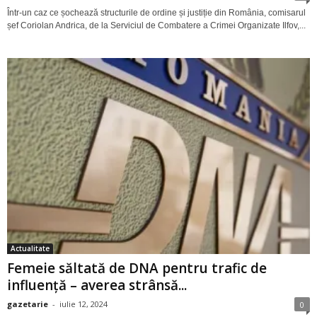
Într-un caz ce șochează structurile de ordine și justiție din România, comisarul
șef Coriolan Andrica, de la Serviciul de Combatere a Crimei Organizate Ilfov,...
Actualitate
Femeie săltată de DNA pentru trafic de
influență – averea strânsă...
gazetarie
-
iulie 12, 2024
0