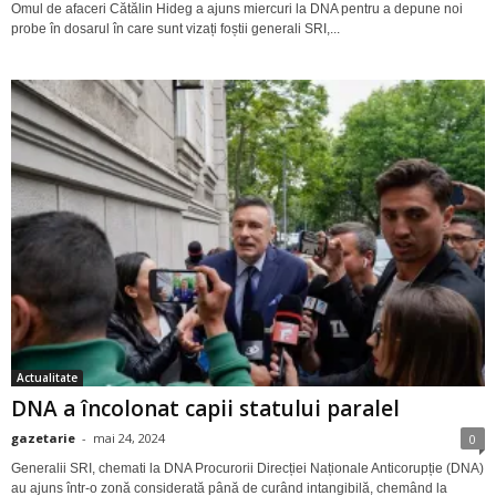
Omul de afaceri Cătălin Hideg a ajuns miercuri la DNA pentru a depune noi
probe în dosarul în care sunt vizați foștii generali SRI,...
Actualitate
DNA a încolonat capii statului paralel
gazetarie
-
mai 24, 2024
0
Generalii SRI, chemati la DNA Procurorii Direcției Naționale Anticorupție (DNA)
au ajuns într-o zonă considerată până de curând intangibilă, chemând la