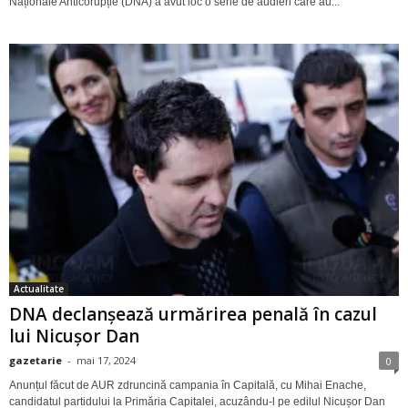
Naționale Anticorupție (DNA) a avut loc o serie de audieri care au...
Actualitate
DNA declanșează urmărirea penală în cazul
lui Nicușor Dan
gazetarie
-
mai 17, 2024
0
Anunțul făcut de AUR zdruncină campania în Capitală, cu Mihai Enache,
candidatul partidului la Primăria Capitalei, acuzându-l pe edilul Nicușor Dan