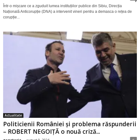
Într-o mișcare ce a zguduit lumea instituțiilor publice din Sibiu, Direcția
Națională Anticorupție (DNA) a intervenit vineri pentru a demasca o rețea de
corupție...
Actualitate
Politicienii României și problema răspunderii
– ROBERT NEGOIȚĂ o nouă criză...
gazetarie
-
august 9, 2024