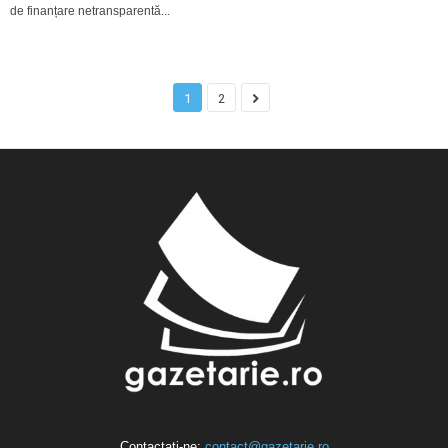
de finanțare netransparentă...
1
2
Contactați-ne:
contact@gazetarie.ro