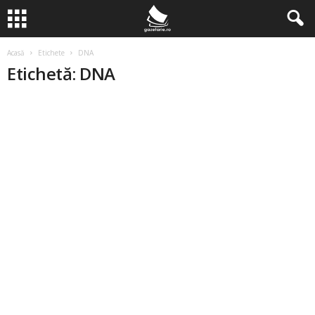
Acasă
Etichete
DNA
Etichetă: DNA