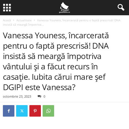
Acasă
Actualitate
Vanessa Youness, încarcerată pentru o faptă prescrisă! DNA
insistă să meargă împotriva...
Vanessa Youness, încarcerată
pentru o faptă prescrisă! DNA
insistă să meargă împotriva
vântului și a făcut recurs în
casație. Iubita cărui mare șef
DGIPI este Vanessa?
octombrie 23, 2023
0