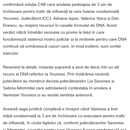
confirmând soluția CAB care anulase pedeapsa de 3 ani de
închisoare pentru trafic de influență la care fusese condamnată
Youness. Judecătorii ICCJ, Adriana Ispas, Valerica Voica și Dan
Enescu, au respins recursul în casatie formulat de DNA. Acest
verdict ridică întrebări serioase cu privire la felul în care
funcționează sistemul nostru judiciar și la motivele pentru care DNA
continuă să urmărească cazuri care, în mod evident, sunt sortite
eșecului.
Revenind la detalii, instanța supremă a avut de decis într-un alt
recurs al DNA referitor la Youness. Prin hotărârea recentă,
judecătorii au menținut decizia judecătoarelor Lia Savonea și
Sabina Adomnitei care admiseseră contestația în anulare a
Vanessei Youness și au anulat sentința anterioră.
Această saga juridică complexă a început când Vanessa a fost
inițial condamnată la 3 ani de închisoare cu executare pentru trafic
de influență, în ciuda faptului că, conform judecătoarelor Savonea
și Adomnitei, acuzația pentru care Vanessa fusese condamnată era