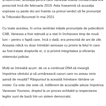
prescrisă încă din februarie 2019. Asta înseamnă că acuzația
expirase cu peste doi ani înainte ca primul verdict să fie pronunțat
la Tribunalul București în mai 2021.
Cu toate acestea, în urma sentinței inițiale pronunțate de judecătorii
CAB, Vanessa a fost reținută și a stat în închisoare timp de nouă
luni – pentru o faptă care, încă o dată, era prescrisă de ani de zile.
Aceasta ridică nu doar întrebări serioase cu privire la felul în care
au fost tratate drepturile ei, ci și privind integritatea și eficiența
sistemului judiciar.
Mulți se întreabă acum: de ce a continuat DNA să meargă
împotriva vântului și să urmărească cazuri care nu aveau nicio
șansă de reușită? Răspunsul la această întrebare rămâne un
mister. Ce este clar este că, indiferent de acuzațiile aduse împotriva
Vanessei Youness, dreptul la un proces echitabil și respectarea
legilor sunt de bază într-un sistem democratic.