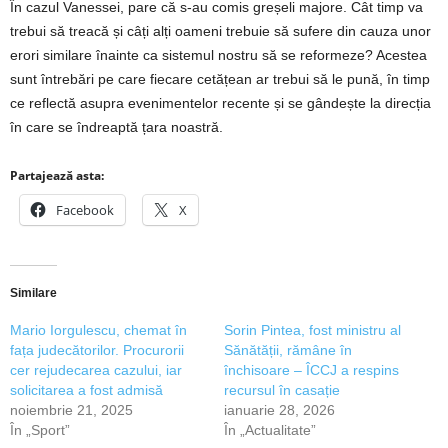
În cazul Vanessei, pare că s-au comis greșeli majore. Cât timp va
trebui să treacă și câți alți oameni trebuie să sufere din cauza unor
erori similare înainte ca sistemul nostru să se reformeze? Acestea
sunt întrebări pe care fiecare cetățean ar trebui să le pună, în timp
ce reflectă asupra evenimentelor recente și se gândește la direcția
în care se îndreaptă țara noastră.
Partajează asta:
Facebook
X
Similare
Mario Iorgulescu, chemat în
Sorin Pintea, fost ministru al
fața judecătorilor. Procurorii
Sănătății, rămâne în
cer rejudecarea cazului, iar
închisoare – ÎCCJ a respins
solicitarea a fost admisă
recursul în casație
noiembrie 21, 2025
ianuarie 28, 2026
În „Sport”
În „Actualitate”