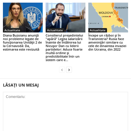
Actualitate
Actualitate
Actualitate
Diana Buzoianu anunță
Consilierul președintelui
Începe un război și în
noi probleme legate de
"apără" Legea salarizării
Transnistria? Rusia face
funcționarea Unității 2 de
înainte de întâlnirea lui
amenințări similare cu
la Cernavodă: Da,
Nicuşor Dan cu liderii
cele de dinaintea invaziei
estimarea este revizuită
partidelor: Aduce foarte
din Ucraina, din 2022
multă ordine şi
predictibilitate într-un
sistem care e...
LĂSAȚI UN MESAJ