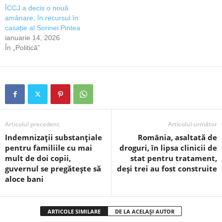
ÎCCJ a decis o nouă
amânare, în recursul în
casație al Sorinei Pintea
ianuarie 14, 2026
În „Politică”
Articolul precedent
Articolul următor
Indemnizații substanțiale
România, asaltată de
pentru familiile cu mai
droguri, în lipsa clinicii de
mult de doi copii,
stat pentru tratament,
guvernul se pregătește să
deși trei au fost construite
aloce bani
ARTICOLE SIMILARE
DE LA ACELAȘI AUTOR