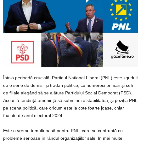
Într-o perioadă crucială, Partidul Național Liberal (PNL) este zguduit
de o serie de demisii și trădări politice, cu numeroși primari și șefi
de filiale alegând să se alăture Partidului Social Democrat (PSD).
Această tendință amenință să submineze stabilitatea, și poziția PNL
pe scena politică, care oricum este la cote foarte joase, chiar
înainte de anul electoral 2024.
Este o vreme tumultuoasă pentru PNL, care se confruntă cu
probleme serioase în rândul organizațiilor sale. În mai multe