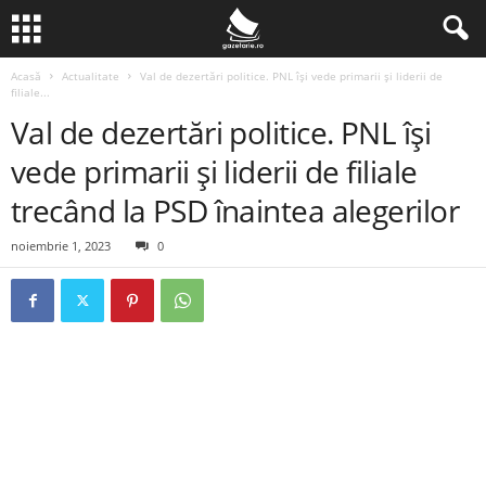
Acasă
Actualitate
Val de dezertări politice. PNL își vede primarii și liderii de
filiale...
Val de dezertări politice. PNL își
vede primarii și liderii de filiale
trecând la PSD înaintea alegerilor
noiembrie 1, 2023
0