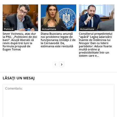
Politică
Actualitate
Actualitate
Sever Voinescu, atac dur
Diana Buzoianu anunță
Consilierul președintelui
la PNL: „Politicieni de doi
noi probleme legate de
"apără" Legea salarizării
bani”. Acuză liberalii că
funcționarea Unității 2 de
înainte de întâlnirea lui
revin după trei luni la
la Cernavodă: Da,
Nicuşor Dan cu liderii
formula propusă de
estimarea este revizuită
partidelor: Aduce foarte
Eugen Tomac
multă ordine şi
predictibilitate într-un
sistem care e...
LĂSAȚI UN MESAJ