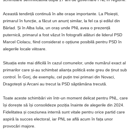
Această tendință continuă în alte orașe importante. La Ploiești,
primarul în funcție, a făcut un anunț similar, la fel ca și edilul din
Bârlad. Și în Alba Iulia, un oraș unde PNL avea o prezență
puternică, primarul a fost văzut în fotografii alături de liderul PSD
Marcel Ciolacu, fiind considerat o opțiune posibilă pentru PSD în
alegerile locale viitoare.
Situația este mai dificilă în cazul comunelor, unde numărul exact al
primarilor care și-au schimbat alianța politică este greu de ținut sub
control. În Gorj, de exemplu, cel puțin trei primari din Novaci,
Dragotești și Arcani au trecut la PSD săptămâna trecută.
Toate aceste schimbări vin într-un moment delicat pentru PNL, care
își dorește să își consolideze poziția înainte de alegerile din 2024.
Fidelitatea și coeziunea internă sunt vitale pentru orice partid care
aspiră la succes electoral, iar PNL se află acum în fața unor
provocări majore.