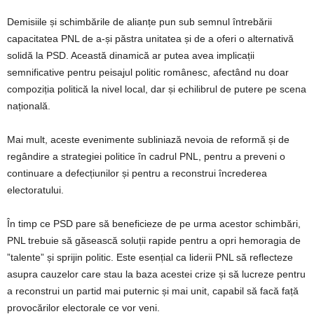
Demisiile și schimbările de alianțe pun sub semnul întrebării
capacitatea PNL de a-și păstra unitatea și de a oferi o alternativă
solidă la PSD. Această dinamică ar putea avea implicații
semnificative pentru peisajul politic românesc, afectând nu doar
compoziția politică la nivel local, dar și echilibrul de putere pe scena
națională.
Mai mult, aceste evenimente subliniază nevoia de reformă și de
regândire a strategiei politice în cadrul PNL, pentru a preveni o
continuare a defecțiunilor și pentru a reconstrui încrederea
electoratului.
În timp ce PSD pare să beneficieze de pe urma acestor schimbări,
PNL trebuie să găsească soluții rapide pentru a opri hemoragia de
”talente” și sprijin politic. Este esențial ca liderii PNL să reflecteze
asupra cauzelor care stau la baza acestei crize și să lucreze pentru
a reconstrui un partid mai puternic și mai unit, capabil să facă față
provocărilor electorale ce vor veni.