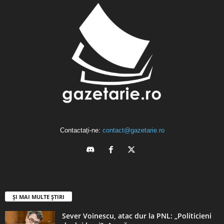
Contactați-ne:
contact@gazetarie.ro
ȘI MAI MULTE ȘTIRI
Sever Voinescu, atac dur la PNL: „Politicieni