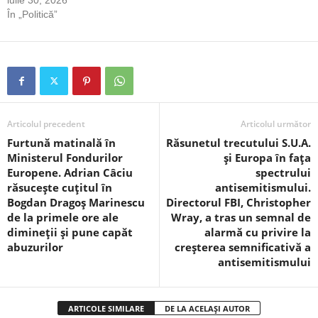
În „Politică”
Articolul precedent
Articolul următor
Furtună matinală în
Răsunetul trecutului S.U.A.
Ministerul Fondurilor
și Europa în fața
Europene. Adrian Câciu
spectrului
răsucește cuțitul în
antisemitismului.
Bogdan Dragoș Marinescu
Directorul FBI, Christopher
de la primele ore ale
Wray, a tras un semnal de
dimineții și pune capăt
alarmă cu privire la
abuzurilor
creșterea semnificativă a
antisemitismului
ARTICOLE SIMILARE
DE LA ACELAȘI AUTOR