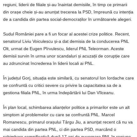
regiuni, liderii de filiale și-au înaintat demisiile, în timp ce primarii
din orașe cheie și-au anunțat trecerea la PSD, împreună cu intenția
de a candida din partea social-democraților în următoarele alegeri.
Sudul României pare a fi un focar al acestei crize politice. Recent,
senatorul Liviu Voiculescu și-a dat demisia de la conducerea PNL
Olt, urmat de Eugen Pîrvulescu, liderul PNL Teleorman. Aceste
demisii survin în urma unor scandaluri și acuzații de corupție care
au zdruncinat încrederea în liderii locali ai PNL.
În județul Gorj, situația este similară, cu senatorul Ion Iordache care
se confruntă cu critici severe cu privire la capacitatea sa de a
gestiona filiala PNL, în urma îndepărtării lui Dan Vîlceanu.
În plan local, schimbarea alianțelor politice a primarilor este un alt
simptom al problemelor cu care se confruntă PNL. Marcel
Romanescu, primarul orașului Târgu Jiu, a anunțat recent că nu va
mai candida din partea PNL, ci din partea PSD, marcând o
schimbare semnificativă după 17 ani de guvernare PNL în regiune.