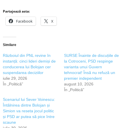
Partajează asta:
Facebook
X
Similare
Războiul din PNL revine în
SURSE Înainte de discuțiile de
instanță: cinci lideri demiși de
la Cotroceni, PSD respinge
conducerea lui Bolojan cer
varianta unui Guvern
suspendarea deciziilor
tehnocrat! Însă nu refuză un
iulie 29, 2026
premier independent
În „Politică”
august 10, 2026
În „Politică”
Scenariul lui Sever Voinescu:
Întâlnirea dintre Bolojan și
Simion va reseta jocul politic
și PSD ar putea să pice între
scaune
iulie 30, 2026