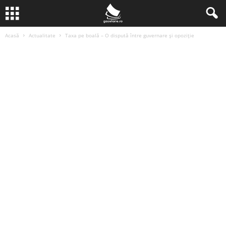
Acasă
Actualitate
Taxa pe boală – O dispută între guvernare și opoziție