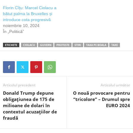
Florin Cîțu: Marcel Ciolacu a
bătut palma la Bruxelles și
introduce cota progresivă
noiembrie 10, 2024
În „Politică”
ETICHETE
CIOLACU
GUVERN
PROTESTE
STIRI
TAXA PE BOALA
TAXE
Articolul precedent
Articolul următor
Donald Trump depune
O nouă provocare pentru
obligațiunea de 175 de
“tricolore” – Drumul spre
milioane de dolari în
EURO 2024
contextul acuzațiilor de
fraudă