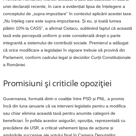
unei declarații recente, în care a evidențiat lipsa de înțelegere a
conceptului de „supra-impozitare” în contextul aplicării acestei taxe.
„Nu înțeleg care este supra-impozitarea. Și eu, și toată lumea
plătim 10% la CASS”, a afirmat Ciolacu, subliniind faptul că această
taxă este percepută uniform și este considerată drept o parte
integrantă a sistemului de contribuții sociale. Premierul a adăugat
că orice modificare a legislației în vigoare trebuie să provină din
Parlament, conform cadrului legal și deciziilor Curții Constituționale
a României.
Promisiuni și criticile opoziției
Guvernarea, formată dintr-o coaliție între PSD și PNL, a promis
încă din luna ianuarie că va interveni legislativ pentru a modifica
sau chiar elimina această taxă pentru anumite categorii de
beneficiari. În pofida acestor asigurări, opoziția, reprezentată cu
precădere de USR, a criticat vehement lipsa de acțiune și
amânările succesive ale votului final în Camera Deputaților.