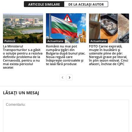
ARTICOLE SIMILARE
DE LA ACELAȘI AUTOR
Politică
Actualitate
Actualitate
La Ministerul
Românii nu mai pot
FOTO Carne expirată,
Transporturilor s-a găsit
cumpăra țigări din
muște în bucătării și
o soluție pentru a rezolva
Bulgaria după bunul plac.
ustensile pline de păr:
definitiv problema de la
Noua regulă care
Nereguli grave pe litoral,
Cernavodă, pentru a nu
înăsprește controalele și
în plin sezon estival. Cinci
mai exista pericolul
te lasă fără produse
afaceri, închise de CJPC
secetei
LĂSAȚI UN MESAJ