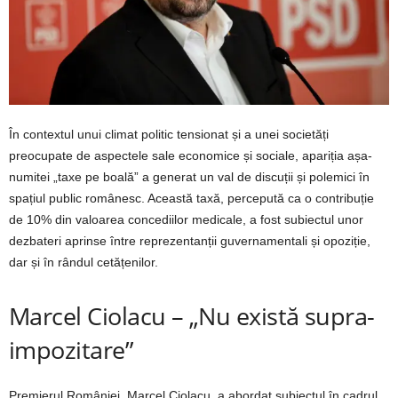
În contextul unui climat politic tensionat și a unei societăți
preocupate de aspectele sale economice și sociale, apariția așa-
numitei „taxe pe boală” a generat un val de discuții și polemici în
spațiul public românesc. Această taxă, percepută ca o contribuție
de 10% din valoarea concediilor medicale, a fost subiectul unor
dezbateri aprinse între reprezentanții guvernamentali și opoziție,
dar și în rândul cetățenilor.
Marcel Ciolacu – „Nu există supra-
impozitare”
Premierul României, Marcel Ciolacu, a abordat subiectul în cadrul