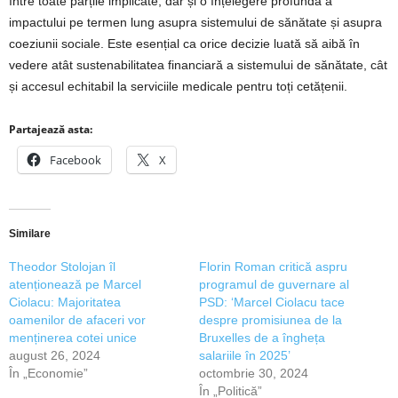
între toate părțile implicate, dar și o înțelegere profundă a
impactului pe termen lung asupra sistemului de sănătate și asupra
coeziunii sociale. Este esențial ca orice decizie luată să aibă în
vedere atât sustenabilitatea financiară a sistemului de sănătate, cât
și accesul echitabil la serviciile medicale pentru toți cetățenii.
Partajează asta:
Facebook
X
Similare
Theodor Stolojan îl
Florin Roman critică aspru
atenționează pe Marcel
programul de guvernare al
Ciolacu: Majoritatea
PSD: ‘Marcel Ciolacu tace
oamenilor de afaceri vor
despre promisiunea de la
menținerea cotei unice
Bruxelles de a îngheța
august 26, 2024
salariile în 2025’
În „Economie”
octombrie 30, 2024
În „Politică”