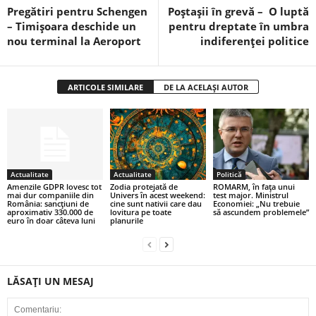
Pregătiri pentru Schengen
Poștașii în grevă – O luptă
– Timișoara deschide un
pentru dreptate în umbra
nou terminal la Aeroport
indiferenței politice
ARTICOLE SIMILARE
DE LA ACELAȘI AUTOR
Actualitate
Actualitate
Politică
Amenzile GDPR lovesc tot
Zodia protejată de
ROMARM, în fața unui
mai dur companiile din
Univers în acest weekend:
test major. Ministrul
România: sancțiuni de
cine sunt nativii care dau
Economiei: „Nu trebuie
aproximativ 330.000 de
lovitura pe toate
să ascundem problemele”
euro în doar câteva luni
planurile
LĂSAȚI UN MESAJ