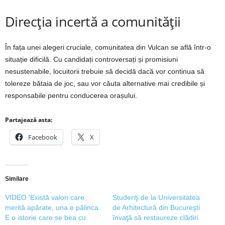
Direcția incertă a comunității
În fața unei alegeri cruciale, comunitatea din Vulcan se află într-o
situație dificilă. Cu candidați controversați și promisiuni
nesustenabile, locuitorii trebuie să decidă dacă vor continua să
tolereze bătaia de joc, sau vor căuta alternative mai credibile și
responsabile pentru conducerea orașului.
Partajează asta:
Facebook
X
Similare
VIDEO 'Există valori care
Studenţi de la Universitatea
merită apărate, una e pălinca.
de Arhitectură din Bucureşti
E o istorie care se bea cu
învaţă să restaureze clădiri