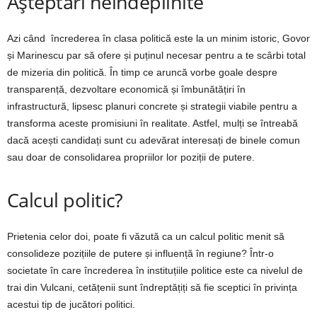
Așteptări neîndeplinite
Azi când
încrederea în clasa politică este la un minim istoric, Govor
și Marinescu par să ofere și puținul necesar pentru a te scârbi total
de mizeria din politică. În timp ce aruncă vorbe goale despre
transparență, dezvoltare economică și îmbunătățiri în
infrastructură, lipsesc planuri concrete și strategii viabile pentru a
transforma aceste promisiuni în realitate. Astfel, mulți se întreabă
dacă acești candidați sunt cu adevărat interesați de binele comun
sau doar de consolidarea propriilor lor poziții de putere.
Calcul politic?
Prietenia celor doi, poate fi văzută ca un calcul politic menit să
consolideze pozițiile de putere și influență în regiune? Într-o
societate în care încrederea în instituțiile politice este ca nivelul de
trai din Vulcani, cetățenii sunt îndreptățiți să fie sceptici în privința
acestui tip de jucători politici.