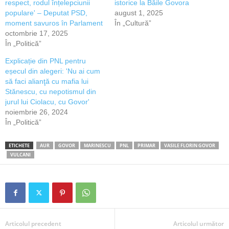
respect, rodul înțelepciunii
istorice la Băile Govora
populare' – Deputat PSD,
august 1, 2025
moment savuros în Parlament
În „Cultură”
octombrie 17, 2025
În „Politică”
Explicație din PNL pentru
eșecul din alegeri: 'Nu ai cum
să faci alianţă cu mafia lui
Stănescu, cu nepotismul din
jurul lui Ciolacu, cu Govor'
noiembrie 26, 2024
În „Politică”
ETICHETE
AUR
GOVOR
MARINESCU
PNL
PRIMAR
VASILE FLORIN GOVOR
VULCANI
Articolul precedent
Articolul următor