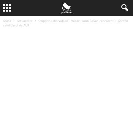
Acasă
Actualitate
Stripperul din Vulcan – Vasile Florin Govor, concurentul, pardon
candidatul de AUR