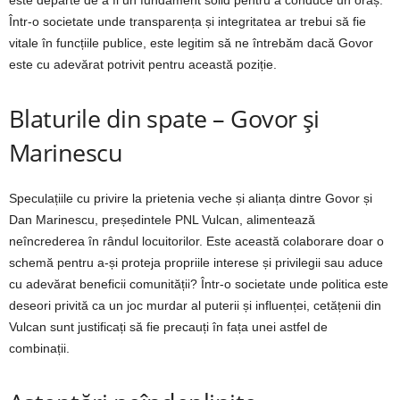
Într-o societate unde transparența și integritatea ar trebui să fie
vitale în funcțiile publice, este legitim să ne întrebăm dacă Govor
este cu adevărat potrivit pentru această poziție.
Blaturile din spate – Govor și
Marinescu
Speculațiile cu privire la prietenia veche și alianța dintre Govor și
Dan Marinescu, președintele PNL Vulcan, alimentează
neîncrederea în rândul locuitorilor. Este această colaborare doar o
schemă pentru a-și proteja propriile interese și privilegii sau aduce
cu adevărat beneficii comunității? Într-o societate unde politica este
deseori privită ca un joc murdar al puterii și influenței, cetățenii din
Vulcan sunt justificați să fie precauți în fața unei astfel de
combinații.