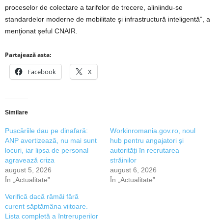
proceselor de colectare a tarifelor de trecere, aliniindu-se
standardelor moderne de mobilitate şi infrastructură inteligentă”, a
menţionat şeful CNAIR.
Partajează asta:
Facebook
X
Similare
Pușcăriile dau pe dinafară:
Workinromania.gov.ro, noul
ANP avertizează, nu mai sunt
hub pentru angajatori și
locuri, iar lipsa de personal
autorități în recrutarea
agravează criza
străinilor
august 5, 2026
august 6, 2026
În „Actualitate”
În „Actualitate”
Verifică dacă rămâi fără
curent săptămâna viitoare.
Lista completă a întreruperilor