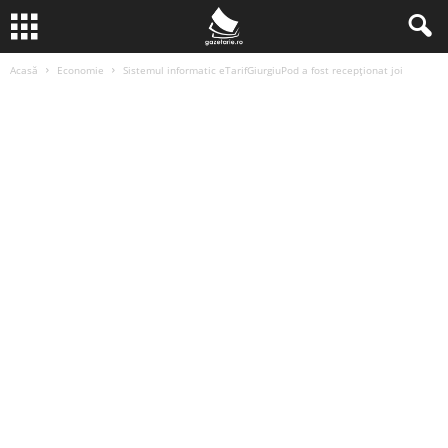
Acasă
Economie
Sistemul informatic eTarifGiurgiuPod a fost recepţionat joi