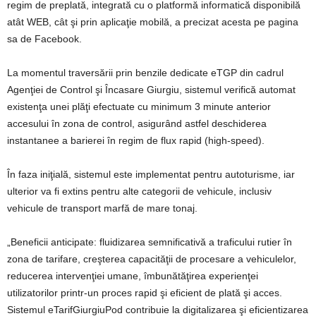
regim de preplată, integrată cu o platformă informatică disponibilă
atât WEB, cât şi prin aplicaţie mobilă, a precizat acesta pe pagina
sa de Facebook.
La momentul traversării prin benzile dedicate eTGP din cadrul
Agenţiei de Control şi Încasare Giurgiu, sistemul verifică automat
existenţa unei plăţi efectuate cu minimum 3 minute anterior
accesului în zona de control, asigurând astfel deschiderea
instantanee a barierei în regim de flux rapid (high-speed).
În faza iniţială, sistemul este implementat pentru autoturisme, iar
ulterior va fi extins pentru alte categorii de vehicule, inclusiv
vehicule de transport marfă de mare tonaj.
„Beneficii anticipate: fluidizarea semnificativă a traficului rutier în
zona de tarifare, creşterea capacităţii de procesare a vehiculelor,
reducerea intervenţiei umane, îmbunătăţirea experienţei
utilizatorilor printr-un proces rapid şi eficient de plată şi acces.
Sistemul eTarifGiurgiuPod contribuie la digitalizarea şi eficientizarea