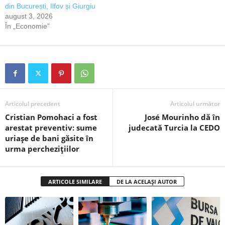
din București, Ilfov și Giurgiu
august 3, 2026
În „Economie”
Articolul precedent
Articolul următor
Cristian Pomohaci a fost
José Mourinho dă în
arestat preventiv: sume
judecată Turcia la CEDO
uriașe de bani găsite în
urma perchezițiilor
ARTICOLE SIMILARE
DE LA ACELAȘI AUTOR