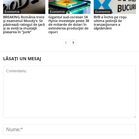
Economie
Economie
Economie
BREAKING România trece
Gigantul sud-coreean SK
BVB a închis pe roșu
și examenul Moody’s: Se
Hynix investește peste 38
ultima şedinţă de
păstrează ratingul de țară
de miliarde de dolari în
tranzacţionare a
și se evită la mustață
extinderea producției de
săptămânii
plasarea în ”junk”
cipuri
LĂSAȚI UN MESAJ