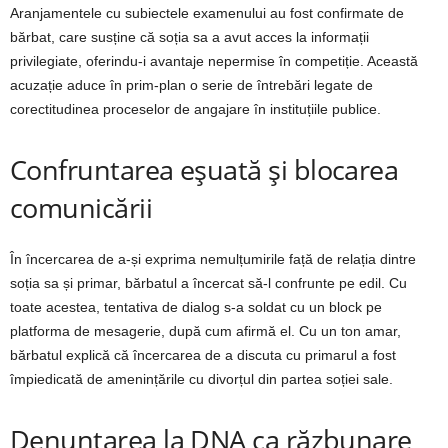
Aranjamentele cu subiectele examenului au fost confirmate de
bărbat, care susține că soția sa a avut acces la informații
privilegiate, oferindu-i avantaje nepermise în competiție. Această
acuzație aduce în prim-plan o serie de întrebări legate de
corectitudinea proceselor de angajare în instituțiile publice.
Confruntarea eșuată și blocarea
comunicării
În încercarea de a-și exprima nemulțumirile față de relația dintre
soția sa și primar, bărbatul a încercat să-l confrunte pe edil. Cu
toate acestea, tentativa de dialog s-a soldat cu un block pe
platforma de mesagerie, după cum afirmă el. Cu un ton amar,
bărbatul explică că încercarea de a discuta cu primarul a fost
împiedicată de amenințările cu divorțul din partea soției sale.
Denunțarea la DNA ca răzbunare