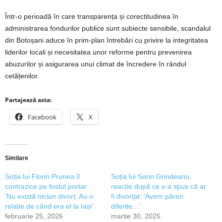
Într-o perioadă în care transparența și corectitudinea în
administrarea fondurilor publice sunt subiecte sensibile, scandalul
din Botoșani aduce în prim-plan întrebări cu privire la integritatea
liderilor locali și necesitatea unor reforme pentru prevenirea
abuzurilor și asigurarea unui climat de încredere în rândul
cetățenilor.
Partajează asta:
Facebook
X
Similare
Soția lui Florin Prunea îl
Soția lui Sorin Grindeanu,
contrazice pe fostul portar:
reacție după ce s-a spus că ar
'Nu există niciun divorț. Au o
fi divorțat: 'Avem păreri
relație de când era el la Iași'
diferite…'
februarie 25, 2026
martie 30, 2025