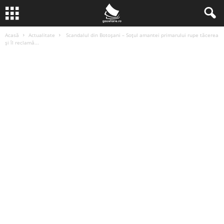
Acasă
Actualitate
Scandalul din Botoșani – Soțul amantei primarului rupe tăcerea
și îl reclamă...