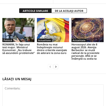
ARTICOLE SIMILARE
DE LA ACELAȘI AUTOR
Politică
Actualitate
Actualitate
ROMARM, în fața unui
România nu mai
Horoscopul zilei de 8
test major. Ministrul
îndeplinește niciunul
august 2026. Atenția
Economiei: „Nu trebuie
dintre criteriile esențiale
Berbecilor se mută
să ascundem problemele”
de aderare la zona euro
radical de la proiectele
personale. Află ce se
întâmplă cu zodia ta
LĂSAȚI UN MESAJ