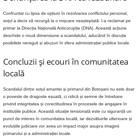
Confruntat cu lipsa de opțiuni în rezolvarea conflictului personal,
soțul a decis să recurgă la o mișcare neașteptată: l-a reclamat pe
primar la Direcția Națională Anticorupție (DNA). Această acțiune
deschide o nouă dimensiune a scandalului, aducând în discuție
posibilele nereguli și abuzuri în sfera administrației publice locale.
Concluzii și ecouri în comunitatea
locală
Scandalul dintre soțul amantei și primarul din Botoșani nu este doar
o poveste de dragoste eșuată, ci ridică și semne de întrebare
privind integritatea și corectitudinea în procesele de angajare în
instituțiile publice. Această situație tensionată este cu siguranță un
punct de interes în comunitatea locală, iar dezvăluirile ulterioare și
evoluțiile judiciare vor avea un impact major asupra imaginii
primarului și a administrației locale.