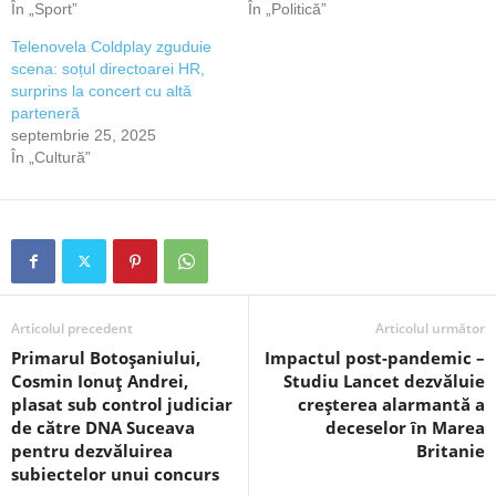
În „Sport”
În „Politică”
Telenovela Coldplay zguduie
scena: soțul directoarei HR,
surprins la concert cu altă
parteneră
septembrie 25, 2025
În „Cultură”
Articolul precedent
Articolul următor
Primarul Botoșaniului,
Impactul post-pandemic –
Cosmin Ionuț Andrei,
Studiu Lancet dezvăluie
plasat sub control judiciar
creșterea alarmantă a
de către DNA Suceava
deceselor în Marea
pentru dezvăluirea
Britanie
subiectelor unui concurs