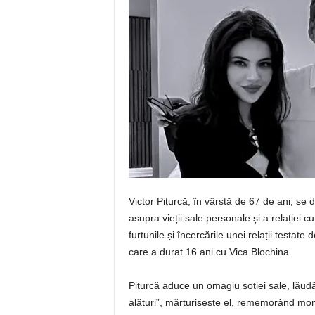
Victor Pițurcă, în vârstă de 67 de ani, se
asupra vieții sale personale și a relației cu
furtunile și încercările unei relații testate
care a durat 16 ani cu Vica Blochina.
Pițurcă aduce un omagiu soției sale, lăudâ
alături”, mărturisește el, rememorând mo