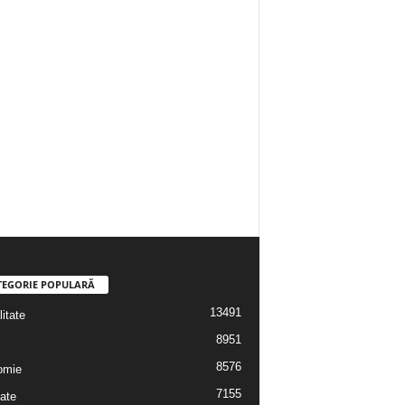
TEGORIE POPULARĂ
13491
itate
8951
8576
omie
7155
ate