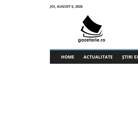
JOI, AUGUST 6, 2026
g
a
z
e
t
a
r
HOME
ACTUALITATE
ȘTIRI 
i
e
.
r
o