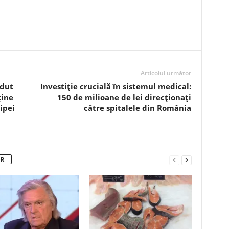
Articolul următor
rdut
Investiție crucială în sistemul medical:
ține
150 de milioane de lei direcționați
ipei
către spitalele din România
OR