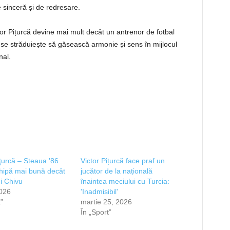
 sinceră și de redresare.
ctor Pițurcă devine mai mult decât un antrenor de fotbal
se străduiește să găsească armonie și sens în mijlocul
nal.
iţurcă – Steaua '86
Victor Pițurcă face praf un
hipă mai bună decât
jucător de la națională
ui Chivu
înaintea meciului cu Turcia:
2026
'Inadmisibil'
”
martie 25, 2026
În „Sport”