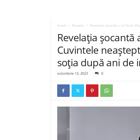
Acasă
Showbiz
Revelația șocantă a lui Victor Piț
Revelația șocantă a
Cuvintele neaștepta
soția după ani de in
octombrie 13, 2023
0