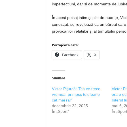
imperfecțiuni, dar și de momente de iubire
În acest peisaj intim și plin de nuanțe, Vi
cunoscut; se revelează ca un bărbat care 
provocărilor relațiilor și al tumultului perso
Partajează asta:
Facebook
X
Similare
Victor Pițurcă: 'Din ce trece
Victor P
vremea, primesc telefoane
era o ec
cât mai rar'
Interul l
decembrie 22, 2025
mai 6, 
În „Sport”
În „Sport