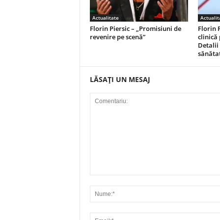
Actualitate
Actualit
Florin Piersic – „Promisiuni de
Florin 
revenire pe scenă”
clinică
Detalii 
sănăta
LĂSAȚI UN MESAJ