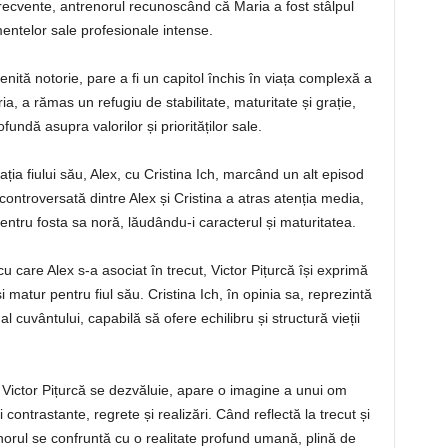
recvente, antrenorul recunoscând că Maria a fost stâlpul
mentelor sale profesionale intense.
nită notorie, pare a fi un capitol închis în viața complexă a
ia, a rămas un refugiu de stabilitate, maturitate și grație,
undă asupra valorilor și priorităților sale.
ția fiului său, Alex, cu Cristina Ich, marcând un alt episod
controversată dintre Alex și Cristina a atras atenția media,
entru fosta sa noră, lăudându-i caracterul și maturitatea.
cu care Alex s-a asociat în trecut, Victor Pițurcă își exprimă
i matur pentru fiul său. Cristina Ich, în opinia sa, reprezintă
cuvântului, capabilă să ofere echilibru și structură vieții
i Victor Pițurcă se dezvăluie, apare o imagine a unui om
ontrastante, regrete și realizări. Când reflectă la trecut și
enorul se confruntă cu o realitate profund umană, plină de