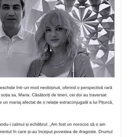
 deschide într-un mod neobișnuit, oferind o perspectivă rară
 soția sa, Maria. Căsătoriți de tineri, cei doi au traversat
 de un mariaj afectat de o relație extraconjugală a lui Pițurcă,
ndu-i calmul și echilibrul. „Am fost un norocos să o am
mentul în care și-au început povestea de dragoste. Drumul