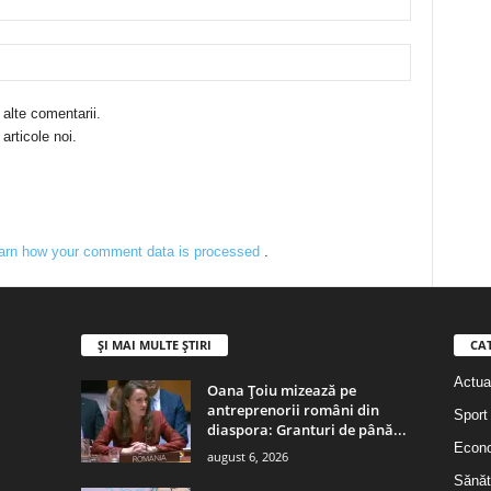
 alte comentarii.
articole noi.
arn how your comment data is processed
.
ȘI MAI MULTE ȘTIRI
CA
Actual
Oana Țoiu mizează pe
antreprenorii români din
Sport
diaspora: Granturi de până...
Econ
august 6, 2026
Sănăt