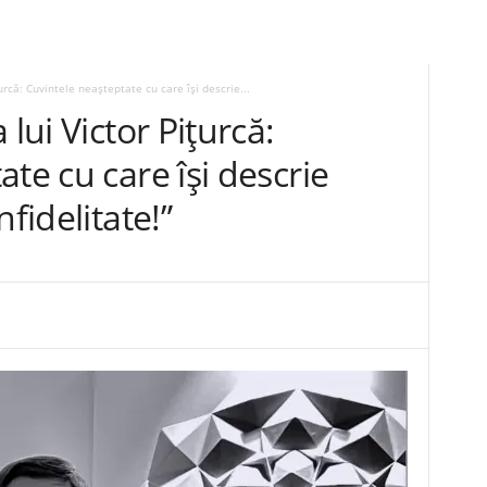
urcă: Cuvintele neașteptate cu care își descrie...
 lui Victor Pițurcă:
te cu care își descrie
fidelitate!”