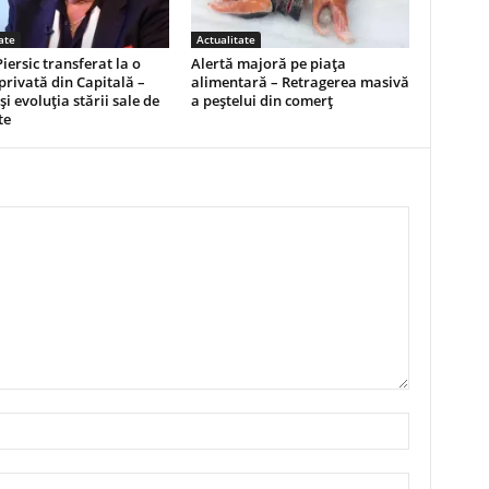
ate
Actualitate
Piersic transferat la o
Alertă majoră pe piața
 privată din Capitală –
alimentară – Retragerea masivă
și evoluția stării sale de
a peștelui din comerț
te