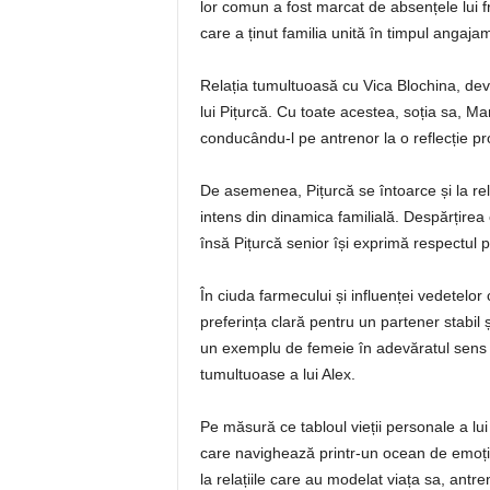
lor comun a fost marcat de absențele lui f
care a ținut familia unită în timpul angaja
Relația tumultuoasă cu Vica Blochina, deve
lui Pițurcă. Cu toate acestea, soția sa, Mar
conducându-l pe antrenor la o reflecție prof
De asemenea, Pițurcă se întoarce și la rela
intens din dinamica familială. Despărțirea 
însă Pițurcă senior își exprimă respectul p
În ciuda farmecului și influenței vedetelor 
preferința clară pentru un partener stabil ș
un exemplu de femeie în adevăratul sens al 
tumultuoase a lui Alex.
Pe măsură ce tabloul vieții personale a lu
care navighează printr-un ocean de emoții c
la relațiile care au modelat viața sa, antr