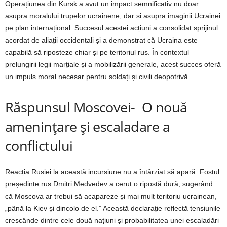
Operațiunea din Kursk a avut un impact semnificativ nu doar
asupra moralului trupelor ucrainene, dar și asupra imaginii Ucrainei
pe plan internațional. Succesul acestei acțiuni a consolidat sprijinul
acordat de aliații occidentali și a demonstrat că Ucraina este
capabilă să riposteze chiar și pe teritoriul rus. În contextul
prelungirii legii marțiale și a mobilizării generale, acest succes oferă
un impuls moral necesar pentru soldați și civili deopotrivă.
Răspunsul Moscovei-
O nouă
amenințare și escaladare a
conflictului
Reacția Rusiei la această incursiune nu a întârziat să apară. Fostul
președinte rus Dmitri Medvedev a cerut o ripostă dură, sugerând
că Moscova ar trebui să acapareze și mai mult teritoriu ucrainean,
„până la Kiev și dincolo de el.” Această declarație reflectă tensiunile
crescânde dintre cele două națiuni și probabilitatea unei escaladări