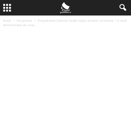
Acasă
Actualitate
Președintele Zelenski laudă vitejia armatei ucrainene – O nouă
demonstrație de curaj...