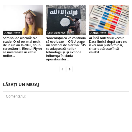
Actualitate
Știri externe
Actualitate
Semnal de alarmă: Ne
'Amenințarea va continua
Ai încă buletinul vechi?
scade IQ-ul tot mai mult
să evolueze' – ONU trage
Data-limită după care nu
de la un an la altul, spun
un semnal de alarmă: ISIS
îl vei mai putea folosi,
cercetătorii. Efectul Flynn
se adaptează noilor
chiar dacă este încă
se inversează în cazul
tehnologii și își extinde
valabil
noilor...
influența în ciuda
operațiunilor...
LĂSAȚI UN MESAJ