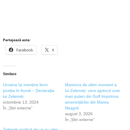
Partajează asta:
Facebook
X
Similare
Ucraina își menține ferm
Manevra de ultim moment a
poziția în Kursk – Declarația
lui Zelenski: cere ajutorul unei
lui Zelenski
mari puteri din Golf împotriva
octombrie 13, 2024
amenințărilor din Marea
În „Știri externe”
Neagră
august 3, 2026
În „Știri externe”
Zelenski explică de ce au ales