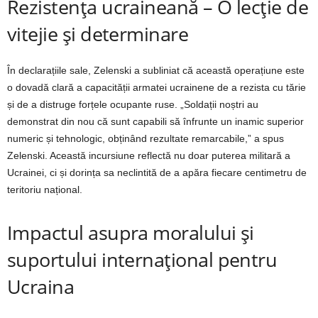
Rezistența ucraineană – O lecție de
vitejie și determinare
În declarațiile sale, Zelenski a subliniat că această operațiune este
o dovadă clară a capacității armatei ucrainene de a rezista cu tărie
și de a distruge forțele ocupante ruse. „Soldații noștri au
demonstrat din nou că sunt capabili să înfrunte un inamic superior
numeric și tehnologic, obținând rezultate remarcabile,” a spus
Zelenski. Această incursiune reflectă nu doar puterea militară a
Ucrainei, ci și dorința sa neclintită de a apăra fiecare centimetru de
teritoriu național.
Impactul asupra moralului și
suportului internațional pentru
Ucraina