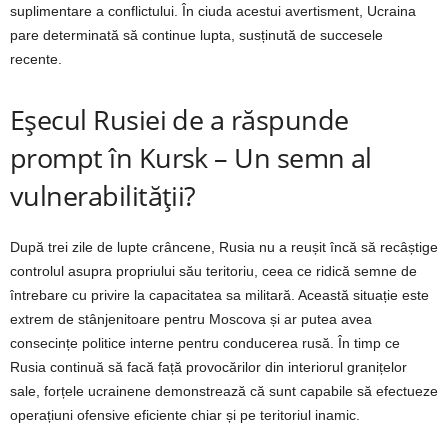
suplimentare a conflictului. În ciuda acestui avertisment, Ucraina
pare determinată să continue lupta, susținută de succesele
recente.
Eșecul Rusiei de a răspunde
prompt în Kursk – Un semn al
vulnerabilității?
După trei zile de lupte crâncene, Rusia nu a reușit încă să recâștige
controlul asupra propriului său teritoriu, ceea ce ridică semne de
întrebare cu privire la capacitatea sa militară. Această situație este
extrem de stânjenitoare pentru Moscova și ar putea avea
consecințe politice interne pentru conducerea rusă. În timp ce
Rusia continuă să facă față provocărilor din interiorul granițelor
sale, forțele ucrainene demonstrează că sunt capabile să efectueze
operațiuni ofensive eficiente chiar și pe teritoriul inamic.