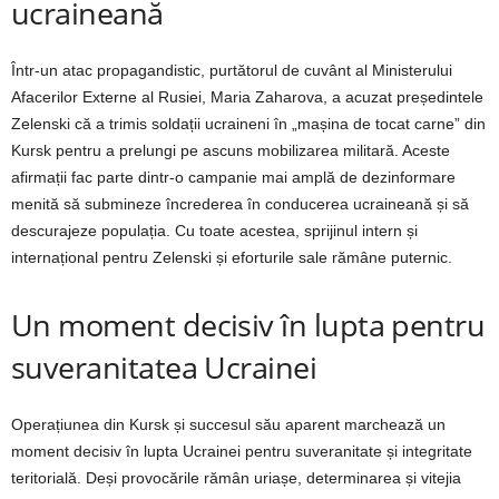
ucraineană
Într-un atac propagandistic, purtătorul de cuvânt al Ministerului
Afacerilor Externe al Rusiei, Maria Zaharova, a acuzat președintele
Zelenski că a trimis soldații ucraineni în „mașina de tocat carne” din
Kursk pentru a prelungi pe ascuns mobilizarea militară. Aceste
afirmații fac parte dintr-o campanie mai amplă de dezinformare
menită să submineze încrederea în conducerea ucraineană și să
descurajeze populația. Cu toate acestea, sprijinul intern și
internațional pentru Zelenski și eforturile sale rămâne puternic.
Un moment decisiv în lupta pentru
suveranitatea Ucrainei
Operațiunea din Kursk și succesul său aparent marchează un
moment decisiv în lupta Ucrainei pentru suveranitate și integritate
teritorială. Deși provocările rămân uriașe, determinarea și vitejia