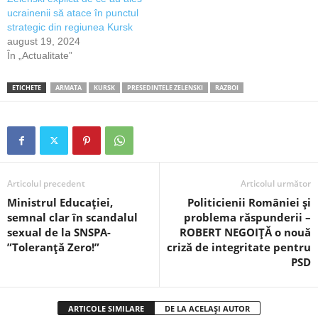
ucrainenii să atace în punctul
strategic din regiunea Kursk
august 19, 2024
În „Actualitate”
ETICHETE
ARMATA
KURSK
PRESEDINTELE ZELENSKI
RAZBOI
Articolul precedent
Articolul următor
Ministrul Educației,
Politicienii României și
semnal clar în scandalul
problema răspunderii –
sexual de la SNSPA-
ROBERT NEGOIȚĂ o nouă
”Toleranță Zero!”
criză de integritate pentru
PSD
ARTICOLE SIMILARE
DE LA ACELAȘI AUTOR