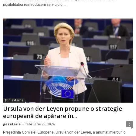
posibilitatea reintroducerii serviciului...
Știri externe
Ursula von der Leyen propune o strategie
europeană de apărare în...
gazetarie
-
februarie 28, 2024
0
Preşedinta Comisiei Europene, Ursula von der Leyen, a anunțat miercuri o