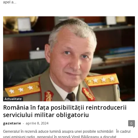
apel a...
Actualitate
România în fața posibilității reintroducerii
serviciului militar obligatoriu
gazetarie
-
aprilie 8, 2024
0
Generalul în rezervă aduce lumină asupra unei posibile schimbări În cadrul
unei emisiuni radio, generalul în rezervă Virgil Bălăceanu a discutat