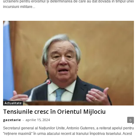
ucraineni pentru eroismul și determinarea de care au dat dovadă în timpul unei
incursiuni militare...
Actualitate
Tensiunile cresc în Orientul Mijlociu
gazetarie
-
aprilie 15, 2024
0
Secretarul general al Națiunilor Unite, Antonio Guterres, a reiterat apelul pentru
"reținere maximă" în urma atacului recent al Iranului împotriva Israelului. Acest