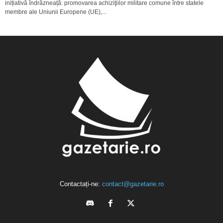
inițiativă îndrăzneață: promovarea achiziţiilor militare comune între statele
membre ale Uniunii Europene (UE),...
Contactați-ne:
contact@gazetarie.ro