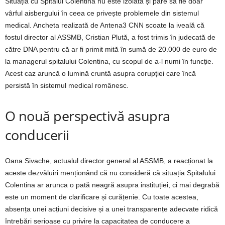
Situația cu Spitalul Colentina nu este izolată și pare să fie doar
vârful aisbergului în ceea ce privește problemele din sistemul
medical. Ancheta realizată de Antena3 CNN scoate la iveală că
fostul director al ASSMB, Cristian Plută, a fost trimis în judecată de
către DNA pentru că ar fi primit mită în sumă de 20.000 de euro de
la managerul spitalului Colentina, cu scopul de a-l numi în funcție.
Acest caz aruncă o lumină cruntă asupra corupției care încă
persistă în sistemul medical românesc.
O nouă perspectivă asupra
conducerii
Oana Sivache, actualul director general al ASSMB, a reacționat la
aceste dezvăluiri menționând că nu consideră că situația Spitalului
Colentina ar arunca o pată neagră asupra instituției, ci mai degrabă
este un moment de clarificare și curățenie. Cu toate acestea,
absența unei acțiuni decisive și a unei transparențe adecvate ridică
întrebări serioase cu privire la capacitatea de conducere a