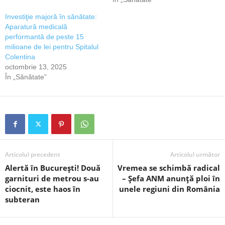
Investiţie majoră în sănătate:
Aparatură medicală
performantă de peste 15
milioane de lei pentru Spitalul
Colentina
octombrie 13, 2025
În „Sănătate”
Articolul precedent
Articolul următor
Alertă în București! Două
Vremea se schimbă radical
garnituri de metrou s-au
– Șefa ANM anunță ploi în
ciocnit, este haos în
unele regiuni din România
subteran