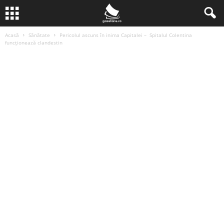
Acasă
Sănătate
Pericolul ascuns în inima Capitalei – Spitalul Colentina
funcționează clandestin