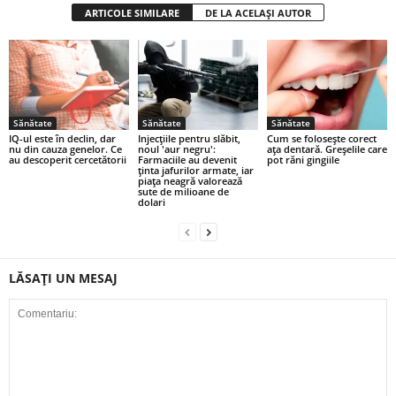
ARTICOLE SIMILARE
DE LA ACELAȘI AUTOR
Sănătate
Sănătate
Sănătate
IQ-ul este în declin, dar
Injecțiile pentru slăbit,
Cum se folosește corect
nu din cauza genelor. Ce
noul 'aur negru':
ața dentară. Greșelile care
au descoperit cercetătorii
Farmaciile au devenit
pot răni gingiile
ținta jafurilor armate, iar
piața neagră valorează
sute de milioane de
dolari
LĂSAȚI UN MESAJ