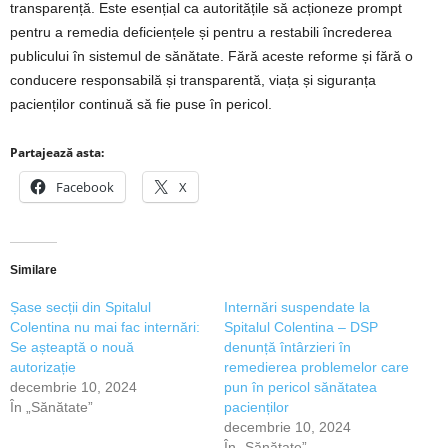
transparență. Este esențial ca autoritățile să acționeze prompt
pentru a remedia deficiențele și pentru a restabili încrederea
publicului în sistemul de sănătate. Fără aceste reforme și fără o
conducere responsabilă și transparentă, viața și siguranța
pacienților continuă să fie puse în pericol.
Partajează asta:
Facebook
X
Similare
Șase secții din Spitalul
Internări suspendate la
Colentina nu mai fac internări:
Spitalul Colentina – DSP
Se așteaptă o nouă
denunță întârzieri în
autorizație
remedierea problemelor care
decembrie 10, 2024
pun în pericol sănătatea
În „Sănătate”
pacienților
decembrie 10, 2024
În „Sănătate”