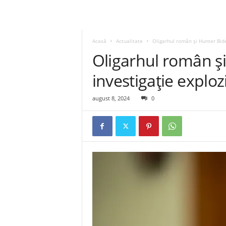
Acasă
Actualitate
Oligarhul român și Hunter Bide
Oligarhul român ș
investigație exploz
august 8, 2024
0