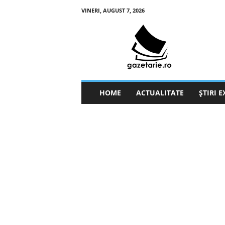
VINERI, AUGUST 7, 2026
g
a
z
e
t
a
r
HOME
ACTUALITATE
ȘTIRI 
i
e
.
r
o