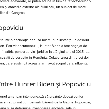
r dovedi adevărate, ar putea aduce în lumina reflectoarelor o
en și afacerile externe ale fiului său, un subiect de mare
ilor din Congres.
opoviciu
ate într-o declarație depusă miercuri în instanță, în dosarul
den. Potrivit documentului, Hunter Biden a fost angajat de
stărit, pentru servicii juridice la sfârșitul anului 2015. La
uzații de corupție în România. Colaborarea dintre cei doi
i, care susțin că aceasta ar fi avut scopul de a influența
.
 între Hunter Biden și Popoviciu
uvernul american intenționează să prezinte dovezi conform
aceri au primit compensații bănești de la Gabriel Popoviciu,
cană și să determine investigarea anchetei sale în