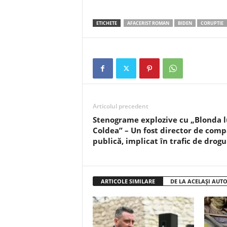
ETICHETE
AFACERIST ROMAN
BIDEN
CORUPTIE
Articolul precedent
Stenograme explozive cu „Blonda l
Coldea” – Un fost director de com
publică, implicat în trafic de drogu
ARTICOLE SIMILARE
DE LA ACELAȘI AUT