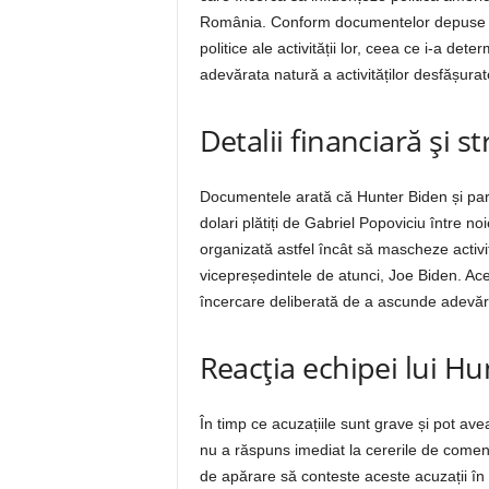
România. Conform documentelor depuse în i
politice ale activității lor, ceea ce i-a d
adevărata natură a activităților desfășurat
Detalii financiară și s
Documentele arată că Hunter Biden și part
dolari plătiți de Gabriel Popoviciu între n
organizată astfel încât să mascheze activit
vicepreședintele de atunci, Joe Biden. Acea
încercare deliberată de a ascunde adevărat
Reacția echipei lui H
În timp ce acuzațiile sunt grave și pot av
nu a răspuns imediat la cererile de comen
de apărare să conteste aceste acuzații în 