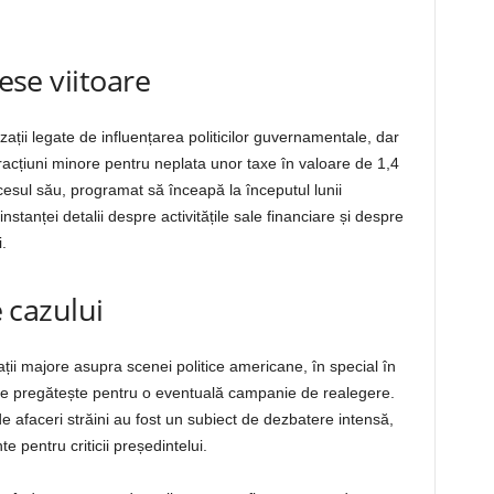
cese viitoare
ții legate de influențarea politicilor guvernamentale, dar
 infracțiuni minore pentru neplata unor taxe în valoare de 1,4
cesul său, programat să înceapă la începutul lunii
nstanței detalii despre activitățile sale financiare și despre
.
e cazului
ații majore asupra scenei politice americane, în special în
 se pregătește pentru o eventuală campanie de realegere.
e afaceri străini au fost un subiect de dezbatere intensă,
e pentru criticii președintelui.