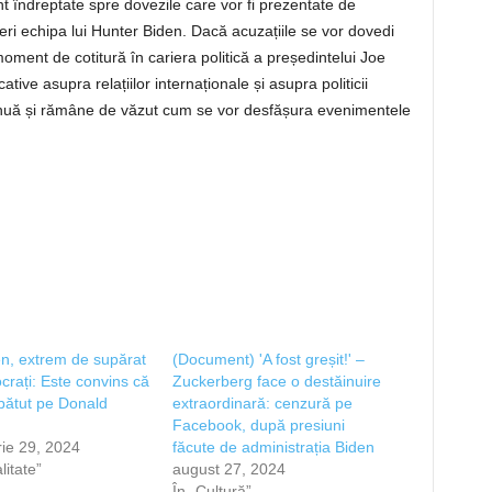
unt îndreptate spre dovezile care vor fi prezentate de
eri echipa lui Hunter Biden. Dacă acuzațiile se vor dovedi
ment de cotitură în cariera politică a președintelui Joe
ive asupra relațiilor internaționale și asupra politicii
ntinuă și rămâne de văzut cum se vor desfășura evenimentele
n, extrem de supărat
(Document) 'A fost greșit!' –
rați: Este convins că
Zuckerberg face o destăinuire
i bătut pe Donald
extraordinară: cenzură pe
Facebook, după presiuni
ie 29, 2024
făcute de administrația Biden
litate”
august 27, 2024
În „Cultură”