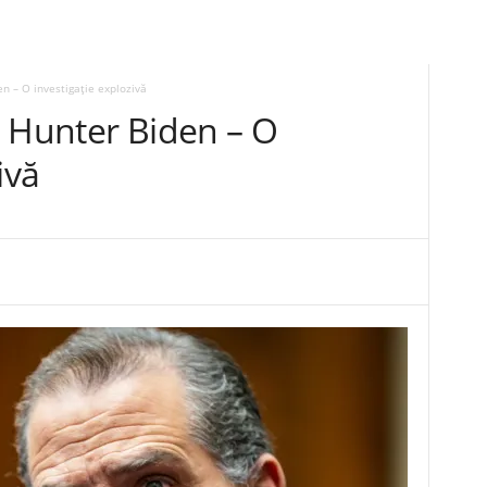
n – O investigație explozivă
i Hunter Biden – O
ivă