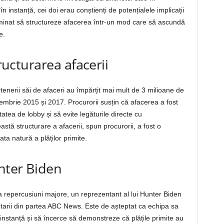
nstanță, cei doi erau conștienți de potențialele implicații
eterminat să structureze afacerea într-un mod care să ascundă
e.
tructurarea afacerii
enerii săi de afaceri au împărțit mai mult de 3 milioane de
oiembrie 2015 și 2017. Procurorii susțin că afacerea a fost
atea de lobby și să evite legăturile directe cu
stă structurare a afacerii, spun procurorii, a fost o
a natură a plăților primite.
unter Biden
ea repercusiuni majore, un reprezentant al lui Hunter Biden
tarii din partea ABC News. Este de așteptat ca echipa sa
instanță și să încerce să demonstreze că plățile primite au