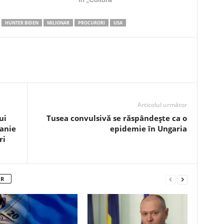
HUNTER BIDEN
MILIONAR
PROCURORI
USA
Articolul următor
ui
Tusea convulsivă se răspândește ca o
panie
epidemie în Ungaria
ri
OR