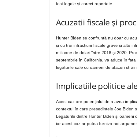
fost legale și corect raportate.
Acuzatii fiscale și pro
Hunter Biden se confruntă nu doar cu acuza
și cu trei infracțiuni fiscale grave și alte
milioane de dolari între 2016 și 2020. Pro
septembrie în California, va aduce în fața i
legăturile sale cu oameni de afaceri străini
Implicatiile politice al
Acest caz are potențialul de a avea implic
contextul în care președintele Joe Biden
Legăturile dintre Hunter Biden și oameni d
iar acest caz ar putea furniza noi argument