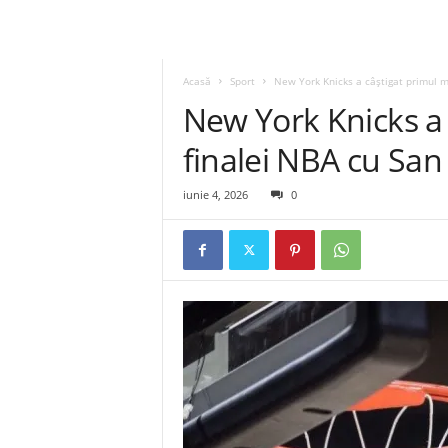
Acasă
Sport
New York Knicks a câştigat primul me
New York Knicks a 
finalei NBA cu San
iunie 4, 2026
0