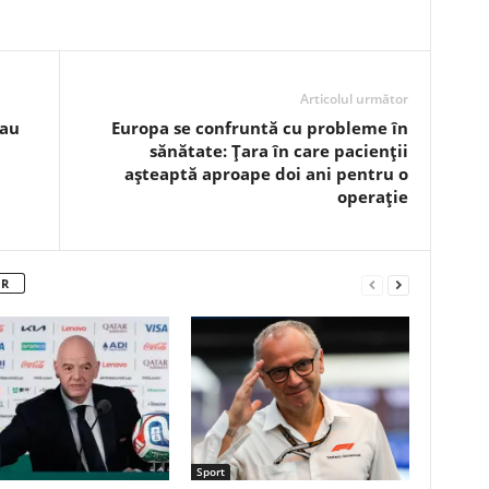
Articolul următor
 au
Europa se confruntă cu probleme în
sănătate: Țara în care pacienții
așteaptă aproape doi ani pentru o
operație
OR
Sport