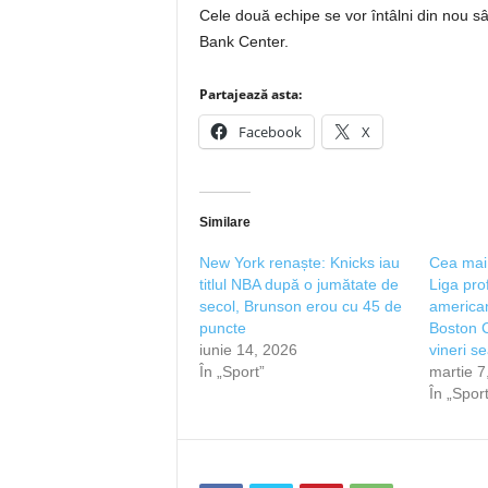
Cele două echipe se vor întâlni din nou 
Bank Center.
Partajează asta:
Facebook
X
Similare
New York renaște: Knicks iau
Cea mai 
titlul NBA după o jumătate de
Liga pro
secol, Brunson erou cu 45 de
america
puncte
Boston Ce
iunie 14, 2026
vineri s
În „Sport”
martie 7
În „Sport