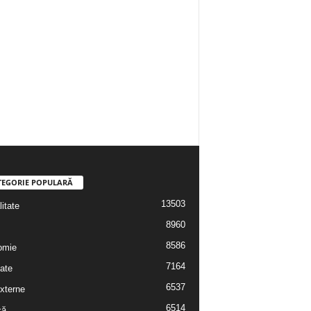
TEGORIE POPULARĂ
13503
itate
8960
8586
omie
7164
ate
6537
externe
6514
că