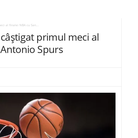
ci al finalei NBA cu San...
câştigat primul meci al
 Antonio Spurs