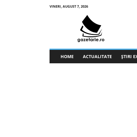
VINERI, AUGUST 7, 2026
g
a
z
e
t
a
r
HOME
ACTUALITATE
ȘTIRI 
i
e
.
r
o