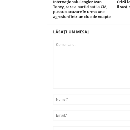
Internaţionalul englez Ivan
Criză l
Toney, care a participat la CM,
îl susţ
pus sub acuzare în urma unei
agresiuni într-un club de noapte
LĂSAȚI UN MESAJ