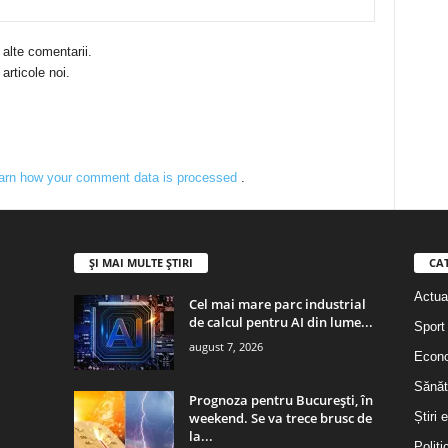
 alte comentarii.
articole noi.
arn how your comment data is processed
.
ȘI MAI MULTE ȘTIRI
CA
Actual
Cel mai mare parc industrial
de calcul pentru AI din lume...
Sport
august 7, 2026
Econ
Sănăt
Prognoza pentru București, în
weekend. Se va trece brusc de
Știri 
la...
Politi