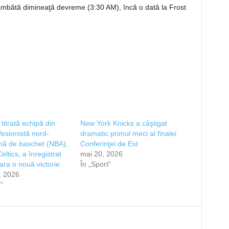
sâmbătă dimineaţă devreme (3:30 AM), încă o dată la Frost
titrată echipă din
New York Knicks a câştigat
fesionistă nord-
dramatic primul meci al finalei
nă de baschet (NBA),
Conferinţei de Est
ltics, a înregistrat
mai 20, 2026
eara o nouă victorie
În „Sport”
, 2026
”