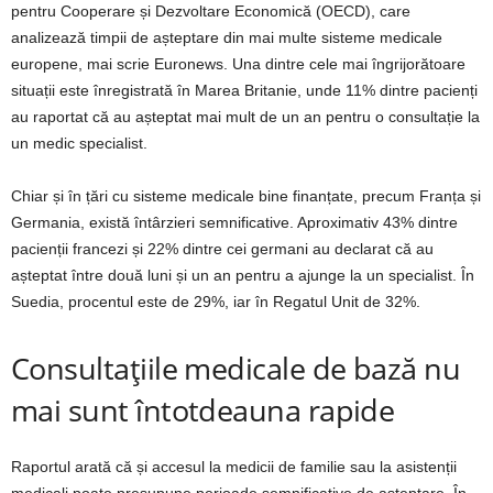
pentru Cooperare și Dezvoltare Economică (OECD), care
analizează timpii de așteptare din mai multe sisteme medicale
europene, mai scrie Euronews. Una dintre cele mai îngrijorătoare
situații este înregistrată în Marea Britanie, unde 11% dintre pacienți
au raportat că au așteptat mai mult de un an pentru o consultație la
un medic specialist.
Chiar și în țări cu sisteme medicale bine finanțate, precum Franța și
Germania, există întârzieri semnificative. Aproximativ 43% dintre
pacienții francezi și 22% dintre cei germani au declarat că au
așteptat între două luni și un an pentru a ajunge la un specialist. În
Suedia, procentul este de 29%, iar în Regatul Unit de 32%.
Consultațiile medicale de bază nu
mai sunt întotdeauna rapide
Raportul arată că și accesul la medicii de familie sau la asistenții
medicali poate presupune perioade semnificative de așteptare. În