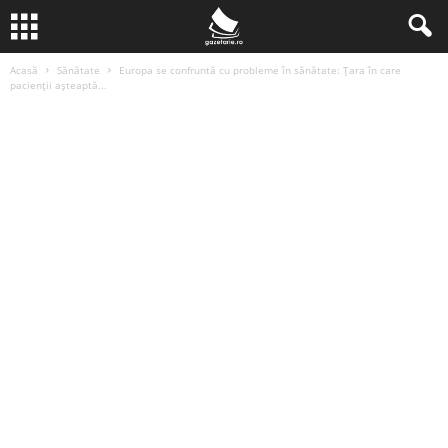
Acasă
Sănătate
Europa se confruntă cu probleme în sănătate: Țara în care
pacienții așteaptă...