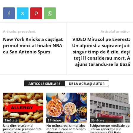
Articolul precedent
Articolul următor
New York Knicks a câştigat
VIDEO Miracol pe Everest:
primul meci al finalei NBA
Un alpinist a supraviețuit
cu San Antonio Spurs
singur timp de 6 zile, deși
toți îl considerau mort. A
ajuns târându-se la Bază
ARTICOLE SIMILARE
DE LA ACELAȘI AUTOR
Sănătate
Sănătate
Sănătate
Una dintre cele mai
Nu mâncarea, ci mai ales
Echipamente medicale de
periculoase și răspândite
modul în care combinăm
ultimă generaţie şi o
alergii ar putea fi
alimentele poate
extindere a SJU Baia