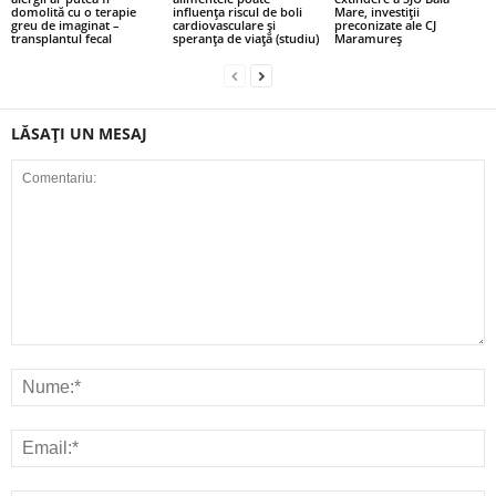
domolită cu o terapie
influenţa riscul de boli
Mare, investiţii
greu de imaginat –
cardiovasculare şi
preconizate ale CJ
transplantul fecal
speranţa de viaţă (studiu)
Maramureș
LĂSAȚI UN MESAJ