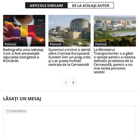
ARTICOLE SIMILARE
DE LA ACELAȘI AUTOR
Politică
Politică
Politică
Radiografia unui sabotaj:
Guvernul a trimis o alertă
La Ministerul
Cum a fost amanetată
către Comisia Europeană:
Transporturilor s-a găsit
siguranța energetică a
Suntem într-un prag critic
o soluție pentru a rezolva
României
și s-ar putea închide
definitiv problema de la
centrala de la Cernavodă
Cernavodă, pentru a nu
mai exista pericolul
secetei
LĂSAȚI UN MESAJ