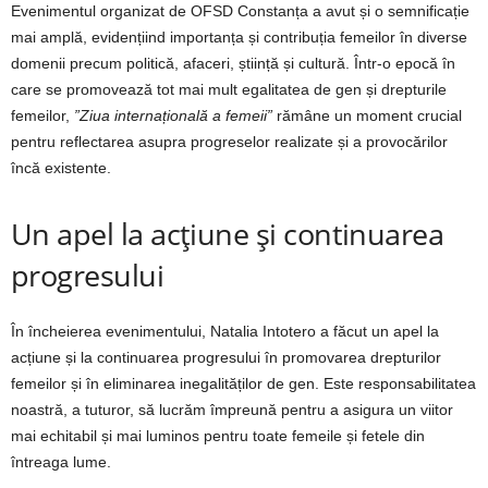
Evenimentul organizat de OFSD Constanța a avut și o semnificație
mai amplă, evidențiind importanța și contribuția femeilor în diverse
domenii precum politică, afaceri, știință și cultură. Într-o epocă în
care se promovează tot mai mult egalitatea de gen și drepturile
femeilor,
”Ziua internațională a femeii”
rămâne un moment crucial
pentru reflectarea asupra progreselor realizate și a provocărilor
încă existente.
Un apel la acțiune și continuarea
progresului
În încheierea evenimentului, Natalia Intotero a făcut un apel la
acțiune și la continuarea progresului în promovarea drepturilor
femeilor și în eliminarea inegalităților de gen. Este responsabilitatea
noastră, a tuturor, să lucrăm împreună pentru a asigura un viitor
mai echitabil și mai luminos pentru toate femeile și fetele din
întreaga lume.