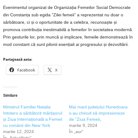
Evenimentul organizat de Organizația Femeilor Social Democrate
din Constanța sub egida ”Zilei femeii” a reprezentat nu doar o
sărbătoare, ci și o oportunitate de a celebra, recunoaște și
promova contribuția inestimabilă a femeilor în societatea modernă.
Prin gesturile lor, prin muncă și implicare, femeile demonstrează în
mod constant că sunt pilonii esențiali ai progresului și dezvoltării.
Partajează asta:
Facebook
X
Similare
Ministrul Familiei Natalia
Mai marii județului Hunedoara
Intotero a sărbătorit mărțișorul
s-au chinuit să impresioneze
și Ziua Internațională a Femeii
de ”Ziua Femeii„
cu românii din New York
martie 9, 2024
martie 12, 2024
În „aur”
În „Actualitate”