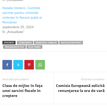
Natalia Intotero: Centrele
secrete pentru victimele
violenței în fiecare județ al
României
septembrie 25, 2024
În „Actualitate”
ETICHETE
CONSTANTA
MINISTRUL FAMILIEI
NATALIA INTOTERO
ORGANIZATIA PSD
ZIUA FEMEII
Articolul precedent
Articolul următor
Clasa de mijloc în fața
Comisia Europeană solicită
unei sarcini fiscale în
renunțarea la ora de vară
creștere