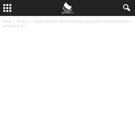
Acasă
Politică
Natalia Intotero, ministrul Familiei, prezentă la Constanța pentru a
participa la un...