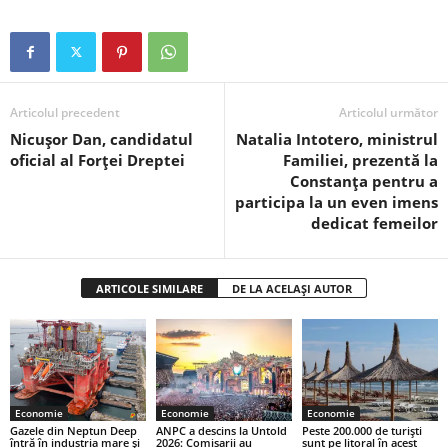
Articolul precedent
Articolul următor
Nicuşor Dan, candidatul
Natalia Intotero, ministrul
oficial al Forţei Dreptei
Familiei, prezentă la
Constanța pentru a
participa la un even imens
dedicat femeilor
ARTICOLE SIMILARE
DE LA ACELAȘI AUTOR
Economie
Economie
Economie
Gazele din Neptun Deep
ANPC a descins la Untold
Peste 200.000 de turiști
întră în industria mare și
2026: Comisarii au
sunt pe litoral în acest