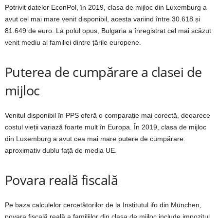
Potrivit datelor EconPol, în 2019, clasa de mijloc din Luxemburg a
avut cel mai mare venit disponibil, acesta variind între 30.618 și
81.649 de euro. La polul opus, Bulgaria a înregistrat cel mai scăzut
venit mediu al familiei dintre țările europene.
Puterea de cumpărare a clasei de
mijloc
Venitul disponibil în PPS oferă o comparație mai corectă, deoarece
costul vieții variază foarte mult în Europa. În 2019, clasa de mijloc
din Luxemburg a avut cea mai mare putere de cumpărare:
aproximativ dublu față de media UE.
Povara reală fiscală
Pe baza calculelor cercetătorilor de la Institutul ifo din München,
povara fiscală reală a familiilor din clasa de mijloc include impozitul