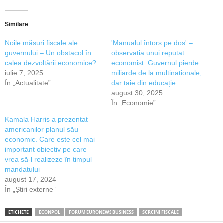
Similare
Noile măsuri fiscale ale
'Manualul întors pe dos' –
guvernului – Un obstacol în
observația unui reputat
calea dezvoltării economice?
economist: Guvernul pierde
iulie 7, 2025
miliarde de la multinaționale,
În „Actualitate”
dar taie din educație
august 30, 2025
În „Economie”
Kamala Harris a prezentat
americanilor planul său
economic. Care este cel mai
important obiectiv pe care
vrea să-l realizeze în timpul
mandatului
august 17, 2024
În „Știri externe”
ETICHETE
ECONPOL
FORUM EURONEWS BUSINESS
SCRCINI FISCALE