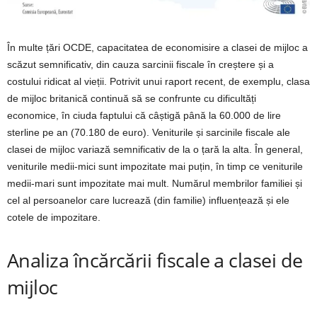
În multe țări OCDE, capacitatea de economisire a clasei de mijloc a
scăzut semnificativ, din cauza sarcinii fiscale în creștere și a
costului ridicat al vieții. Potrivit unui raport recent, de exemplu, clasa
de mijloc britanică continuă să se confrunte cu dificultăți
economice, în ciuda faptului că câștigă până la 60.000 de lire
sterline pe an (70.180 de euro). Veniturile și sarcinile fiscale ale
clasei de mijloc variază semnificativ de la o țară la alta. În general,
veniturile medii-mici sunt impozitate mai puțin, în timp ce veniturile
medii-mari sunt impozitate mai mult. Numărul membrilor familiei și
cel al persoanelor care lucrează (din familie) influențează și ele
cotele de impozitare.
Analiza încărcării fiscale a clasei de
mijloc