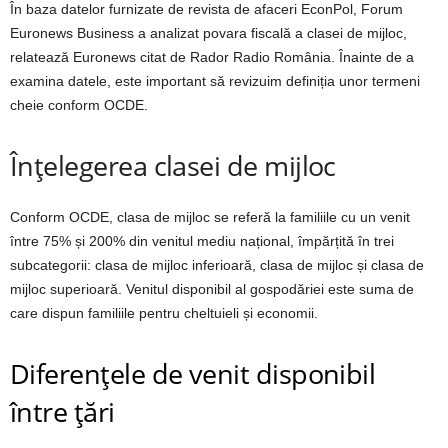
În baza datelor furnizate de revista de afaceri EconPol, Forum
Euronews Business a analizat povara fiscală a clasei de mijloc,
relatează Euronews citat de Rador Radio România. Înainte de a
examina datele, este important să revizuim definiția unor termeni
cheie conform OCDE.
Înțelegerea clasei de mijloc
Conform OCDE, clasa de mijloc se referă la familiile cu un venit
între 75% și 200% din venitul mediu național, împărțită în trei
subcategorii: clasa de mijloc inferioară, clasa de mijloc și clasa de
mijloc superioară. Venitul disponibil al gospodăriei este suma de
care dispun familiile pentru cheltuieli și economii.
Diferențele de venit disponibil
între țări