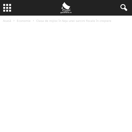
Acasă
Economie
Clasa de mijloc în fața unei sarcini fiscale în creștere