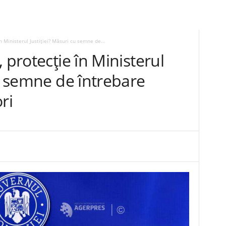
n Ministerul Justiției? Măsuri cu semne de...
 protecție în Ministerul
cu semne de întrebare
ri