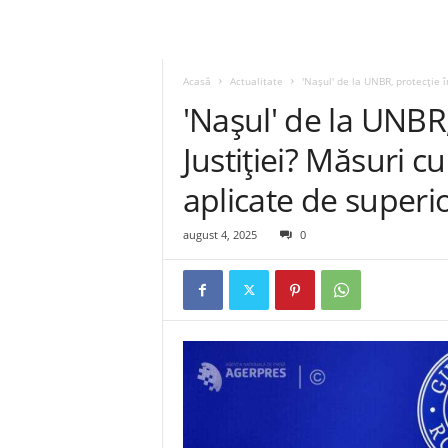
Acasă
Actualitate
'Nașul' de la UNBR, protecție î
'Nașul' de la UNBR,
Justiției? Măsuri 
aplicate de superio
august 4, 2025
0