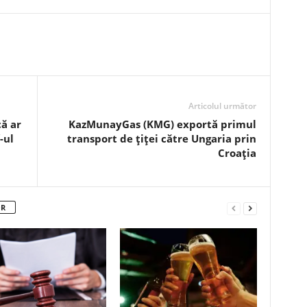
Articolul următor
că ar
KazMunayGas (KMG) exportă primul
-ul
transport de țiței către Ungaria prin
Croația
OR