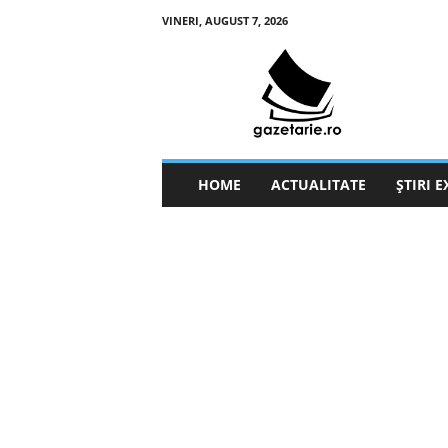
VINERI, AUGUST 7, 2026
g
a
z
e
t
a
r
HOME
ACTUALITATE
ȘTIRI 
i
e
.
r
o