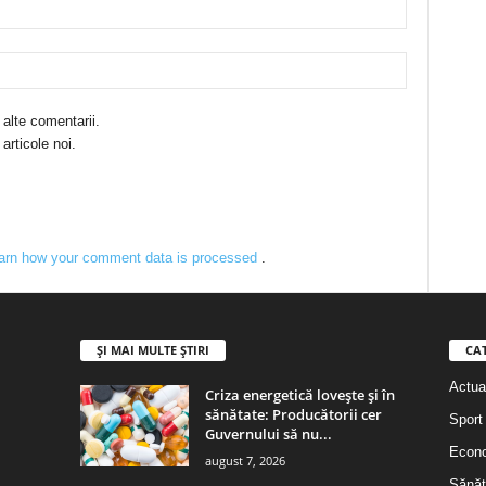
 alte comentarii.
articole noi.
arn how your comment data is processed
.
ȘI MAI MULTE ȘTIRI
CA
Actual
Criza energetică lovește și în
sănătate: Producătorii cer
Sport
Guvernului să nu...
Econ
august 7, 2026
Sănăt