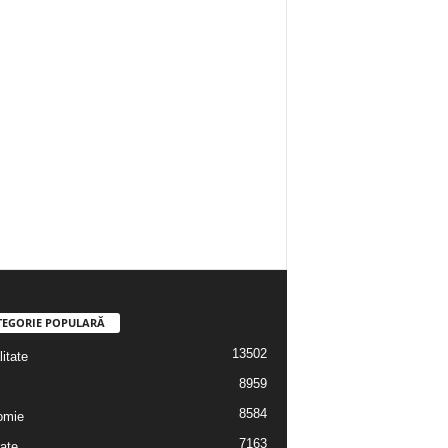
TEGORIE POPULARĂ
13502
itate
8959
8584
omie
7163
ate