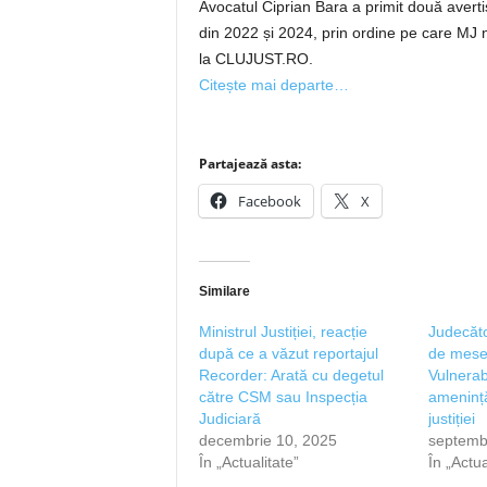
Avocatul Ciprian Bara a primit două avertis
din 2022 și 2024, prin ordine pe care MJ n
la CLUJUST.RO.
Citește mai departe…
Partajează asta:
Facebook
X
Similare
Ministrul Justiției, reacție
Judecăto
după ce a văzut reportajul
de mesel
Recorder: Arată cu degetul
Vulnerabi
către CSM sau Inspecția
ameninț
Judiciară
justiției
decembrie 10, 2025
septemb
În „Actualitate”
În „Actua