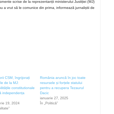
mente scrise de la reprezentanții ministerului Justiției (MJ)
u a vrut să le comunice din prima, informează jurnaliștii de
rii CSM, îngrijorați
România aruncă în joc toate
e de la MJ:
resursele și forțele statului
litățile constitutionale
pentru a recupera Tezaurul
ă independența
Dacic
ianuarie 27, 2025
rie 19, 2024
În „Politică”
litate”