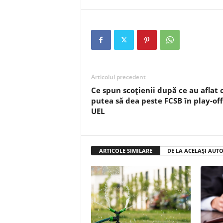
Articolul precedent
Ce spun scoțienii după ce au aflat 
putea să dea peste FCSB în play-off
UEL
ARTICOLE SIMILARE
DE LA ACELAȘI AUT