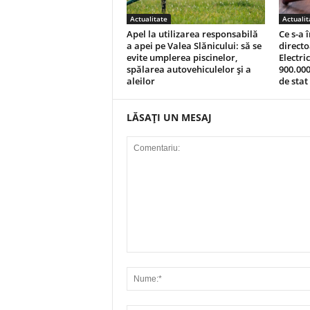
Actualitate
Actualit
Apel la utilizarea responsabilă
Ce s-a 
a apei pe Valea Slănicului: să se
direct
evite umplerea piscinelor,
Electri
spălarea autovehiculelor şi a
900.000
aleilor
de stat 
LĂSAȚI UN MESAJ