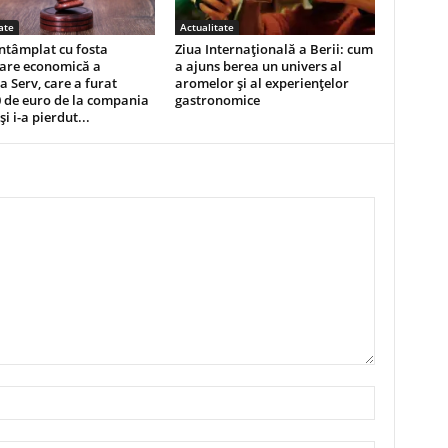
ate
Actualitate
întâmplat cu fosta
Ziua Internațională a Berii: cum
oare economică a
a ajuns berea un univers al
ca Serv, care a furat
aromelor și al experiențelor
 de euro de la compania
gastronomice
și i-a pierdut...