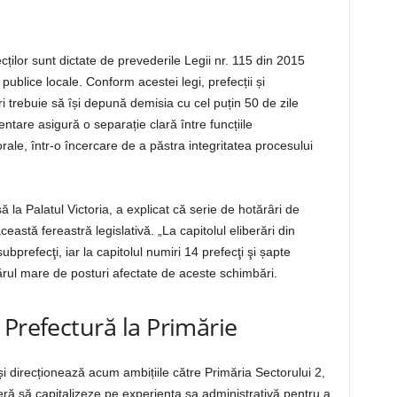
ecților sunt dictate de prevederile Legii nr. 115 din 2015
 publice locale. Conform acestei legi, prefecții și
i trebuie să își depună demisia cu cel puțin 50 de zile
ntare asigură o separație clară între funcțiile
rale, într-o încercare de a păstra integritatea procesului
 la Palatul Victoria, a explicat că serie de hotărâri de
stă fereastră legislativă. „La capitolul eliberări din
ubprefecţi, iar la capitolul numiri 14 prefecţi şi șapte
mărul mare de posturi afectate de aceste schimbări.
 Prefectură la Primărie
i direcționează acum ambițiile către Primăria Sectorului 2,
ră să capitalizeze pe experiența sa administrativă pentru a