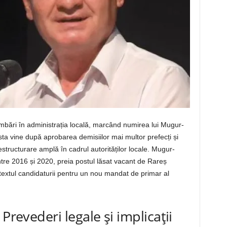
mbări în administrația locală, marcând numirea lui Mugur-
sta vine după aprobarea demisiilor mai multor prefecți și
estructurare amplă în cadrul autorităților locale. Mugur-
între 2016 și 2020, preia postul lăsat vacant de Rareș
textul candidaturii pentru un nou mandat de primar al
Prevederi legale și implicații