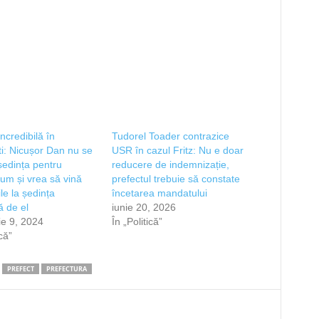
incredibilă în
Tudorel Toader contrazice
i: Nicușor Dan nu se
USR în cazul Fritz: Nu e doar
ședința pentru
reducere de indemnizație,
um și vrea să vină
prefectul trebuie să constate
ile la ședința
încetarea mandatului
ă de el
iunie 20, 2026
e 9, 2024
În „Politică”
ică”
PREFECT
PREFECTURA