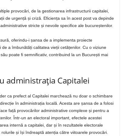
iple provocări, de la gestionarea infrastructurii capitalei,
ii de urgență și criză. Eficiența sa în acest post va depinde
dministrative stricte și nevoile specifice ale bucureștenilor.
măsură, oferindu-i șansa de a implementa proiecte
de a îmbunătăți calitatea vieții cetățenilor. Cu o viziune
său poate fi semnificativ, contribuind la un București mai
.
 administrația Capitalei
ader ca prefect al Capitalei marchează nu doar o schimbare
direcție în administrația locală. Acesta are șansa de a folosi
ace față provocărilor administrative complexe și pentru a
enilor. Într-un an electoral important, efectele acestei
rea internă a capitalei, dar și în rezultatele electorale
rolurile și își îndreaptă atenția către viitoarele provocări.