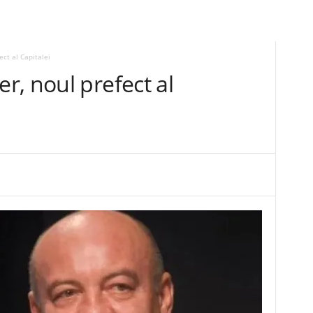
ct al Capitalei
, noul prefect al