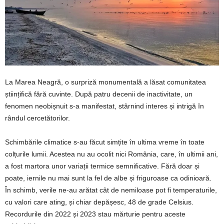
La Marea Neagră, o surpriză monumentală a lăsat comunitatea
științifică fără cuvinte. După patru decenii de inactivitate, un
fenomen neobișnuit s-a manifestat, stârnind interes și intrigă în
rândul cercetătorilor.
Schimbările climatice s-au făcut simțite în ultima vreme în toate
colțurile lumii. Acestea nu au ocolit nici România, care, în ultimii ani,
a fost martora unor variații termice semnificative. Fără doar și
poate, iernile nu mai sunt la fel de albe și friguroase ca odinioară.
În schimb, verile ne-au arătat cât de nemiloase pot fi temperaturile,
cu valori care ating, și chiar depășesc, 48 de grade Celsius.
Recordurile din 2022 și 2023 stau mărturie pentru aceste