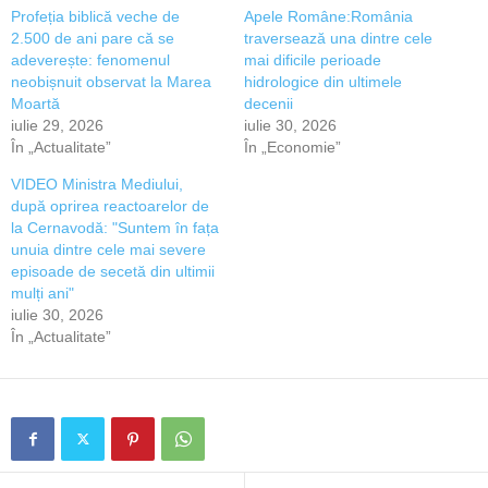
Profeția biblică veche de
Apele Române:România
2.500 de ani pare că se
traversează una dintre cele
adeverește: fenomenul
mai dificile perioade
neobișnuit observat la Marea
hidrologice din ultimele
Moartă
decenii
iulie 29, 2026
iulie 30, 2026
În „Actualitate”
În „Economie”
VIDEO Ministra Mediului,
după oprirea reactoarelor de
la Cernavodă: "Suntem în fața
unuia dintre cele mai severe
episoade de secetă din ultimii
mulți ani"
iulie 30, 2026
În „Actualitate”