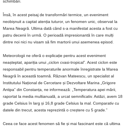
schimbări.
Însă, în acest peisaj de transformări termice, un eveniment
neobișnuit a captat atenția tuturor, un fenomen unic, observat la
Marea Neagră. Ultima dată când s-a manifestat acesta a fost cu
patru decenii în urmă. O perioadă impresionantă în care mulți
dintre noi nici nu visam să fim martorii unui asemenea episod.
Meteorologii ne oferă o explicație pentru acest eveniment
neașteptat, apariția unui „ciclon cvasi-tropical”. Acest ciclon este
responsabil pentru temperaturile anormale înregistrate la Marea
Neagră în această toamnă. Răzvan Mateescu, un specialist al
Institutului Național de Cercetare și Dezvoltare Marina „Grigore
Antipa” din Constanța, ne informează: „Temperatura apei mării,
raportat la media multianuală, a urcat semnificativ. Astăzi, avem 18
grade Celsius în larg și 16,8 grade Celsius la mal. Comparativ cu
datele din trecut, acesta reprezintă o creștere cu 5 grade.”
Ceea ce face acest fenomen să fie și mai fascinant este că ultima