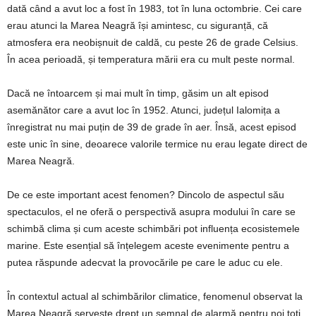
dată când a avut loc a fost în 1983, tot în luna octombrie. Cei care
erau atunci la Marea Neagră își amintesc, cu siguranță, că
atmosfera era neobișnuit de caldă, cu peste 26 de grade Celsius.
În acea perioadă, și temperatura mării era cu mult peste normal.
Dacă ne întoarcem și mai mult în timp, găsim un alt episod
asemănător care a avut loc în 1952. Atunci, județul Ialomița a
înregistrat nu mai puțin de 39 de grade în aer. Însă, acest episod
este unic în sine, deoarece valorile termice nu erau legate direct de
Marea Neagră.
De ce este important acest fenomen? Dincolo de aspectul său
spectaculos, el ne oferă o perspectivă asupra modului în care se
schimbă clima și cum aceste schimbări pot influența ecosistemele
marine. Este esențial să înțelegem aceste evenimente pentru a
putea răspunde adecvat la provocările pe care le aduc cu ele.
În contextul actual al schimbărilor climatice, fenomenul observat la
Marea Neagră servește drept un semnal de alarmă pentru noi toți.