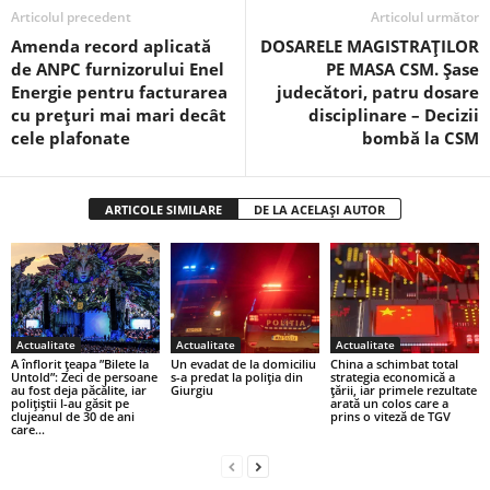
Articolul precedent
Articolul următor
Amenda record aplicată
DOSARELE MAGISTRAȚILOR
de ANPC furnizorului Enel
PE MASA CSM. Șase
Energie pentru facturarea
judecători, patru dosare
cu prețuri mai mari decât
disciplinare – Decizii
cele plafonate
bombă la CSM
ARTICOLE SIMILARE
DE LA ACELAȘI AUTOR
Actualitate
Actualitate
Actualitate
A înflorit țeapa ”Bilete la
Un evadat de la domiciliu
China a schimbat total
Untold”: Zeci de persoane
s-a predat la poliția din
strategia economică a
au fost deja păcălite, iar
Giurgiu
țării, iar primele rezultate
polițiștii l-au găsit pe
arată un colos care a
clujeanul de 30 de ani
prins o viteză de TGV
care...