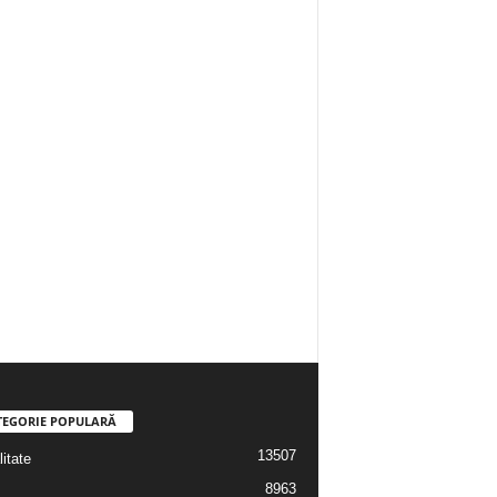
TEGORIE POPULARĂ
13507
itate
8963