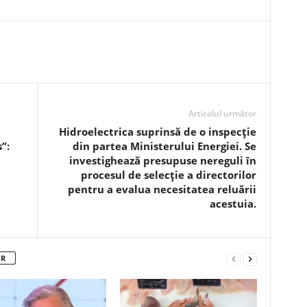
Articolul următor
Hidroelectrica suprinsă de o inspecție
”:
din partea Ministerului Energiei. Se
investighează presupuse nereguli în
procesul de selecție a directorilor
pentru a evalua necesitatea reluării
acestuia.
OR