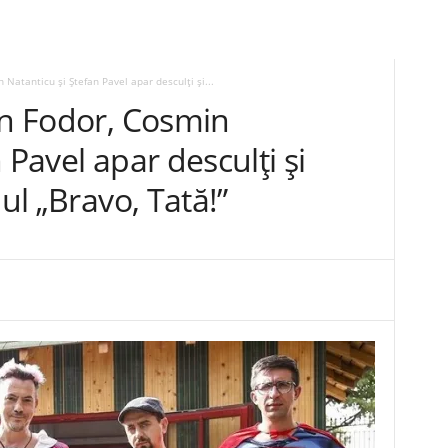
 Natanticu și Ștefan Pavel apar desculți și...
an Fodor, Cosmin
 Pavel apar desculți și
lul „Bravo, Tată!”