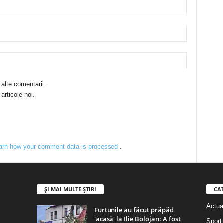
 alte comentarii.
articole noi.
arn how your comment data is processed
.
ȘI MAI MULTE ȘTIRI
CA
Actual
Furtunile au făcut prăpăd
'acasă' la Ilie Bolojan: A fost
Sport