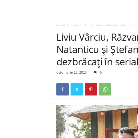
Acasă
Showbiz
Liviu Vârciu, Răzvan Fodor, Cosmin
Liviu Vârciu, Răzv
Natanticu și Ștefan
dezbrăcați în seria
octombrie 23, 2023
0