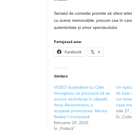
Serialul de comedie promite să ofere tele
cu scene memorabile, precum cea în care 
autenticitate și umor spectacolului.
Partajează asta:
Facebook
X
Similare
VIDEO Susținătorii lui Călin
Un episc
Georgescu se provoacă să se
de baie 
arunce dezbrăcați în zăpadă.
cor biser
Anca Alexandrescu a
casa me
accpetat provocarea. Mircea
iulie 27
Badea îi ironizează
În „Cultu
februarie 20, 2025
În „Politică”