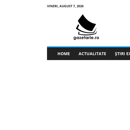
VINERI, AUGUST 7, 2026
g
a
z
e
t
a
r
HOME
ACTUALITATE
ȘTIRI 
i
e
.
r
o