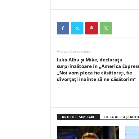
Articolul precedent
Iulia Albu și Mike, declarații
surprinzătoare în „America Express
„Noi vom pleca fie căsătoriți, fie
divorțați înainte să ne căsătorim”
ARTICOLE SIMILARE
DE LA ACELAȘI AUT