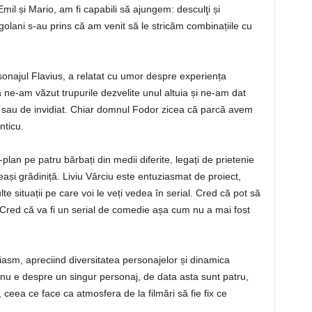
Emil și Mario, am fi capabili să ajungem: desculţi și
 golani s-au prins că am venit să le stricăm combinațiile cu
onajul Flavius, a relatat cu umor despre experiența
că ne-am văzut trupurile dezvelite unul altuia și ne-am dat
sau de invidiat. Chiar domnul Fodor zicea că parcă avem
nticu.
-plan pe patru bărbați din medii diferite, legați de prietenie
eași grădiniță. Liviu Vârciu este entuziasmat de proiect,
te situații pe care voi le veți vedea în serial. Cred că pot să
i! Cred că va fi un serial de comedie așa cum nu a mai fost
sm, apreciind diversitatea personajelor și dinamica
 nu e despre un singur personaj, de data asta sunt patru,
 ceea ce face ca atmosfera de la filmări să fie fix ce