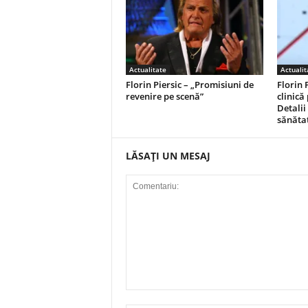
Actualitate
Actualit
Florin Piersic – „Promisiuni de
Florin 
revenire pe scenă”
clinică
Detalii 
sănăta
LĂSAȚI UN MESAJ