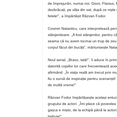
de împrejurări, numai noi, Gioni, Flavius, 
dezbrăcați, pe ulița din sat, după ce niște
fetele!”, a împărtășit Răzvan Fodor.
Cosmin Natanticu, care interpretează pers
stânjenitoare. „A fost stânjenitor, pentru 
seama că nu avem tocmai un trup de zeu 
corpul făcut din bucăți”, mărturisește Nata
Noul serial, „Bravo, tată!”, îi aduce în prim
datorită copiilor lor care frecventează ace
afirmând: „În viața reală am trecut prin mul
fiu o sursă de inspirație pentru scenarișt
de multă vreme!”
Răzvan Fodor împărtășește același entuzia
grupului de actori. „Îmi place că povestea
gașca e mișto, de la echipă până la actori,
trebuie!”