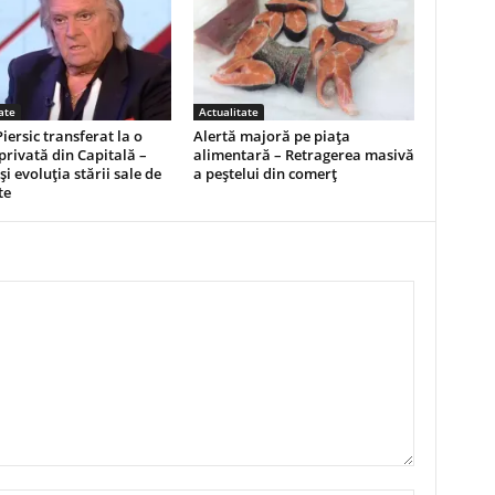
ate
Actualitate
Piersic transferat la o
Alertă majoră pe piața
 privată din Capitală –
alimentară – Retragerea masivă
și evoluția stării sale de
a peștelui din comerț
te