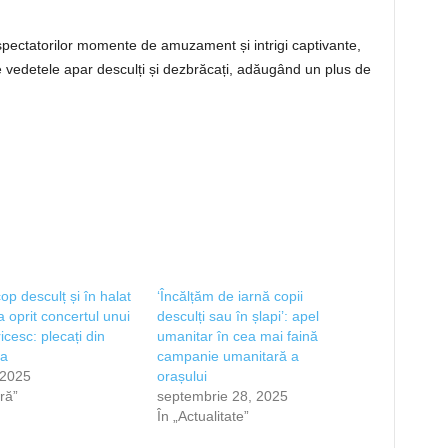
spectatorilor momente de amuzament și intrigi captivante,
vedetele apar desculți și dezbrăcați, adăugând un plus de
op desculț și în halat
‘Încălțăm de iarnă copii
a oprit concertul unui
desculți sau în șlapi’: apel
icesc: plecați din
umanitar în cea mai faină
a
campanie umanitară a
, 2025
orașului
ră”
septembrie 28, 2025
În „Actualitate”