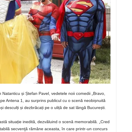
 Natanticu și Ștefan Pavel, vedetele noii comedii „Bravo,
 pe Antena 1, au surprins publicul cu o scenă neobișnuită
nși desculți și dezbrăcați pe o uliță de sat lângă București.
eastă situație inedită, dezvăluind o scenă memorabilă. „Cred
tabilă secvenţă rămâne aceasta, în care printr-un concurs