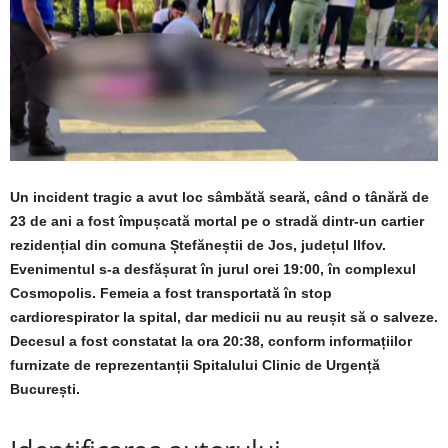
Un incident tragic a avut loc sâmbătă seară, când o tânără de
23 de ani a fost împușcată mortal pe o stradă dintr-un cartier
rezidențial din comuna Ștefăneștii de Jos, județul Ilfov.
Evenimentul s-a desfășurat în jurul orei 19:00, în complexul
Cosmopolis. Femeia a fost transportată în stop
cardiorespirator la spital, dar medicii nu au reușit să o salveze.
Decesul a fost constatat la ora 20:38, conform informațiilor
furnizate de reprezentanții Spitalului Clinic de Urgență
București.