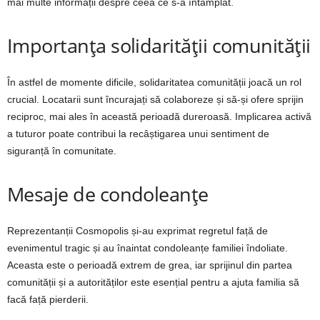
mai multe informații despre ceea ce s-a întâmplat.
Importanța solidarității comunității
În astfel de momente dificile, solidaritatea comunității joacă un rol
crucial. Locatarii sunt încurajați să colaboreze și să-și ofere sprijin
reciproc, mai ales în această perioadă dureroasă. Implicarea activă
a tuturor poate contribui la recâștigarea unui sentiment de
siguranță în comunitate.
Mesaje de condoleanțe
Reprezentanții Cosmopolis și-au exprimat regretul față de
evenimentul tragic și au înaintat condoleanțe familiei îndoliate.
Aceasta este o perioadă extrem de grea, iar sprijinul din partea
comunității și a autorităților este esențial pentru a ajuta familia să
facă față pierderii.