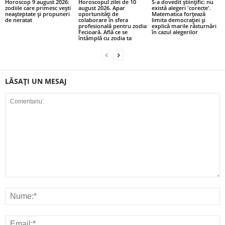
Horoscop 9 august 2026:
Horoscopul zilei de 10
S-a dovedit științific: nu
zodiile care primesc vești
august 2026. Apar
există alegeri 'corecte'.
neașteptate și propuneri
oportunități de
Matematica forțează
de neratat
colaborare în sfera
limita democrației și
profesională pentru zodia
explică marile răsturnări
Fecioară. Află ce se
în cazul alegerilor
întâmplă cu zodia ta
LĂSAȚI UN MESAJ