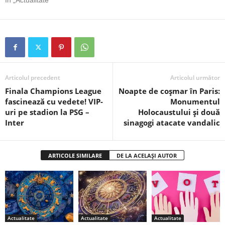
În „Actualitate”
Articolul precedent
Articolul următor
Finala Champions League
Noapte de coșmar în Paris:
fascinează cu vedete! VIP-
Monumentul
uri pe stadion la PSG –
Holocaustului și două
Inter
sinagogi atacate vandalic
ARTICOLE SIMILARE
DE LA ACELAȘI AUTOR
Actualitate
Actualitate
Actualitate