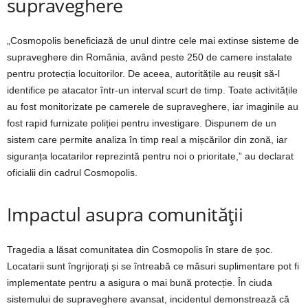
supraveghere
„Cosmopolis beneficiază de unul dintre cele mai extinse sisteme de
supraveghere din România, având peste 250 de camere instalate
pentru protecția locuitorilor. De aceea, autoritățile au reușit să-l
identifice pe atacator într-un interval scurt de timp. Toate activitățile
au fost monitorizate pe camerele de supraveghere, iar imaginile au
fost rapid furnizate poliției pentru investigare. Dispunem de un
sistem care permite analiza în timp real a mișcărilor din zonă, iar
siguranța locatarilor reprezintă pentru noi o prioritate,” au declarat
oficialii din cadrul Cosmopolis.
Impactul asupra comunității
Tragedia a lăsat comunitatea din Cosmopolis în stare de șoc.
Locatarii sunt îngrijorați și se întreabă ce măsuri suplimentare pot fi
implementate pentru a asigura o mai bună protecție. În ciuda
sistemului de supraveghere avansat, incidentul demonstrează că