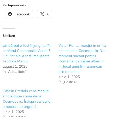
Partajează asta:
Facebook
X
Similare
Un bărbat a fost înjunghiat în
Victor Ponta, reacție în urma
cartierul Cosmopolis: Acum 3
crimei de la Cosmopolis: ‘Un
luni, tot aici a fost împușcată
moment șocant pentru
Teodora Marcu
România, parcă ne aflăm în
august 1, 2025
mijlocul unui film american
În „Actualitate”
plin de crime’
iunie 1, 2025
În „Politică”
Cătălin Predoiu cere măsuri
stricte după crima de la
Cosmopolis: Înăsprirea legilor,
o necesitate urgentă
iunie 1, 2025