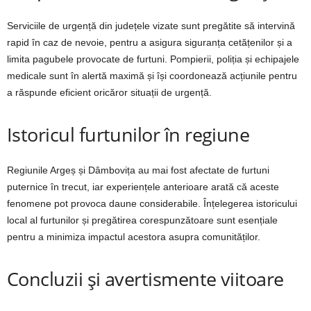
Serviciile de urgență din județele vizate sunt pregătite să intervină
rapid în caz de nevoie, pentru a asigura siguranța cetățenilor și a
limita pagubele provocate de furtuni. Pompierii, poliția și echipajele
medicale sunt în alertă maximă și își coordonează acțiunile pentru
a răspunde eficient oricăror situații de urgență.
Istoricul furtunilor în regiune
Regiunile Argeș și Dâmbovița au mai fost afectate de furtuni
puternice în trecut, iar experiențele anterioare arată că aceste
fenomene pot provoca daune considerabile. Înțelegerea istoricului
local al furtunilor și pregătirea corespunzătoare sunt esențiale
pentru a minimiza impactul acestora asupra comunităților.
Concluzii și avertismente viitoare