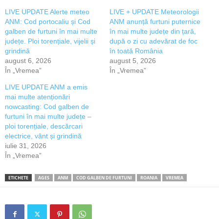
LIVE UPDATE Alerte meteo
LIVE + UPDATE Meteorologii
ANM: Cod portocaliu și Cod
ANM anunță furtuni puternice
galben de furtuni în mai multe
în mai multe județe din țară,
județe. Ploi torențiale, vijelii și
după o zi cu adevărat de foc
grindină
în toată România
august 6, 2026
august 5, 2026
În „Vremea”
În „Vremea”
LIVE UPDATE ANM a emis
mai multe atenționări
nowcasting: Cod galben de
furtuni în mai multe județe –
ploi torențiale, descărcari
electrice, vânt și grindină
iulie 31, 2026
În „Vremea”
ETICHETE
AGES
ANM
COD GALBEN DE FURTUNI
ROANIA
VREMEA