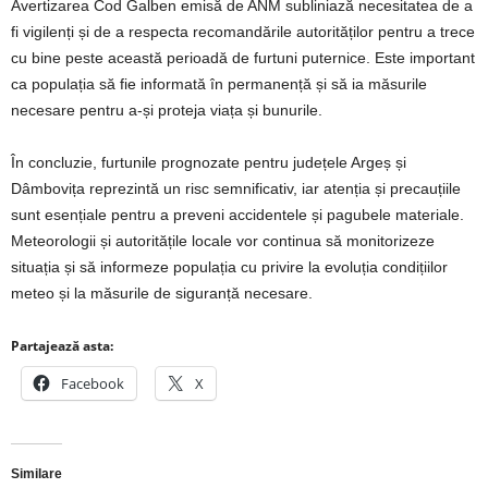
Avertizarea Cod Galben emisă de ANM subliniază necesitatea de a
fi vigilenți și de a respecta recomandările autorităților pentru a trece
cu bine peste această perioadă de furtuni puternice. Este important
ca populația să fie informată în permanență și să ia măsurile
necesare pentru a-și proteja viața și bunurile.
În concluzie, furtunile prognozate pentru județele Argeș și
Dâmbovița reprezintă un risc semnificativ, iar atenția și precauțiile
sunt esențiale pentru a preveni accidentele și pagubele materiale.
Meteorologii și autoritățile locale vor continua să monitorizeze
situația și să informeze populația cu privire la evoluția condițiilor
meteo și la măsurile de siguranță necesare.
Partajează asta:
Facebook
X
Similare