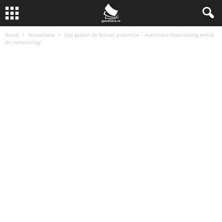
Acasă
Actualitate
Cod galben de furtuni puternice – Avertizare Nowcasting emisă
de meteorologi