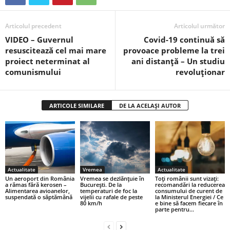
Articolul precedent
Articolul următor
VIDEO – Guvernul
Covid-19 continuă să
resuscitează cel mai mare
provoace probleme la trei
proiect neterminat al
ani distanță – Un studiu
comunismului
revoluționar
ARTICOLE SIMILARE
DE LA ACELAȘI AUTOR
Actualitate
Vremea
Actualitate
Un aeroport din România
Vremea se dezlănțuie în
Toți românii sunt vizați:
a rămas fără kerosen –
București. De la
recomandări la reducerea
Alimentarea avioanelor,
temperaturi de foc la
consumului de curent de
suspendată o săptămână
vijelii cu rafale de peste
la Ministerul Energiei / Ce
80 km/h
e bine să facem fiecare în
parte pentru...