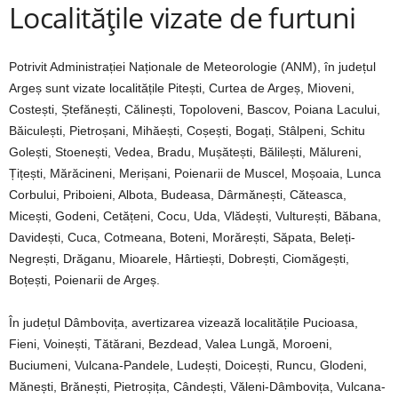
Localitățile vizate de furtuni
Potrivit Administrației Naționale de Meteorologie (ANM), în județul
Argeș sunt vizate localitățile Pitești, Curtea de Argeș, Mioveni,
Costești, Ștefănești, Călinești, Topoloveni, Bascov, Poiana Lacului,
Băiculești, Pietroșani, Mihăești, Coșești, Bogați, Stâlpeni, Schitu
Golești, Stoenești, Vedea, Bradu, Mușătești, Bălilești, Mălureni,
Țițești, Mărăcineni, Merișani, Poienarii de Muscel, Moșoaia, Lunca
Corbului, Priboieni, Albota, Budeasa, Dârmănești, Căteasca,
Micești, Godeni, Cetățeni, Cocu, Uda, Vlădești, Vulturești, Băbana,
Davidești, Cuca, Cotmeana, Boteni, Morărești, Săpata, Beleți-
Negrești, Drăganu, Mioarele, Hârtiești, Dobrești, Ciomăgești,
Boțești, Poienarii de Argeș.
În județul Dâmbovița, avertizarea vizează localitățile Pucioasa,
Fieni, Voinești, Tătărani, Bezdead, Valea Lungă, Moroeni,
Buciumeni, Vulcana-Pandele, Ludești, Doicești, Runcu, Glodeni,
Mănești, Brănești, Pietroșița, Cândești, Văleni-Dâmbovița, Vulcana-