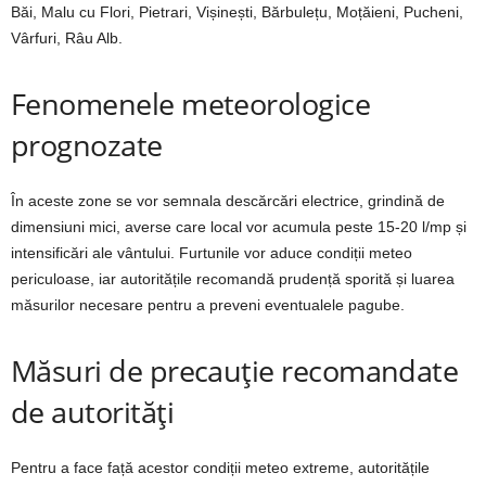
Băi, Malu cu Flori, Pietrari, Vișinești, Bărbulețu, Moțăieni, Pucheni,
Vârfuri, Râu Alb.
Fenomenele meteorologice
prognozate
În aceste zone se vor semnala descărcări electrice, grindină de
dimensiuni mici, averse care local vor acumula peste 15-20 l/mp și
intensificări ale vântului. Furtunile vor aduce condiții meteo
periculoase, iar autoritățile recomandă prudență sporită și luarea
măsurilor necesare pentru a preveni eventualele pagube.
Măsuri de precauție recomandate
de autorități
Pentru a face față acestor condiții meteo extreme, autoritățile