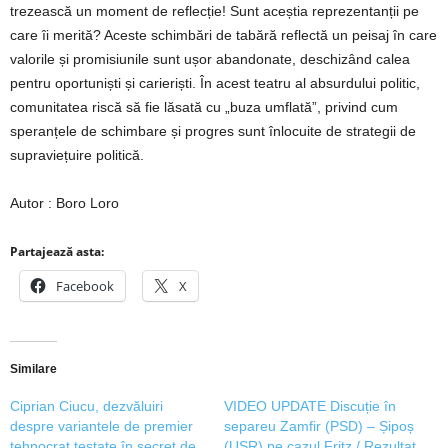
trezească un moment de reflecție! Sunt aceștia reprezentanții pe
care îi merită? Aceste schimbări de tabără reflectă un peisaj în care
valorile și promisiunile sunt ușor abandonate, deschizând calea
pentru oportuniști și carieriști. În acest teatru al absurdului politic,
comunitatea riscă să fie lăsată cu „buza umflată”, privind cum
speranțele de schimbare și progres sunt înlocuite de strategii de
supraviețuire politică.
Autor : Boro Loro
Partajează asta:
Facebook
X
Similare
Ciprian Ciucu, dezvăluiri
VIDEO UPDATE Discuție în
despre variantele de premier
separeu Zamfir (PSD) – Șipoș
tehnocrat testate în secret de
(USR) pe cazul Fritz / Rezultat