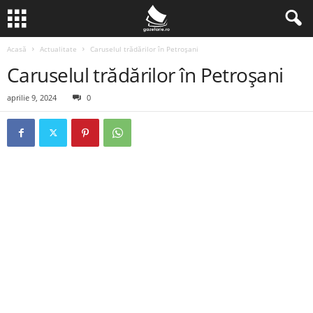
Acasă
Actualitate
Caruselul trădărilor în Petroșani
Caruselul trădărilor în Petroșani
aprilie 9, 2024
0