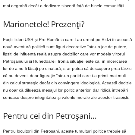
mai degrabă decât o dedicare sinceră față de binele comunității.
Marionetele! Prezenți?
Foștii lideri USR și Pro România care l-au urmat pe Ridzi în această
nouă aventură politică sunt figuri decorative într-un joc de putere,
lipsiți de influență reală asupra deciziilor care vor modela viitorul
Petroșaniului și Hunedoarei. Ironia situației este că, în încercarea
lor de a nu fi lăsați pe dinafară, s-ar putea să descopere prea târziu
că au devenit doar figurație într-un partid care i-a primit mai mult
din calcul strategic decât din convingere ideologică. Această decizie
nu doar că diluează mesajul lor politic anterior, dar ridică întrebări
serioase despre integritatea și valorile morale ale acestor traseiști.
Pentru cei din Petroșani…
Pentru locuitorii din Petroșani, aceste tumulturi politice trebuie să