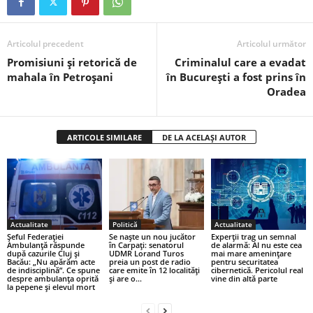
Articolul precedent
Articolul următor
Promisiuni și retorică de
Criminalul care a evadat
mahala în Petroșani
în București a fost prins în
Oradea
ARTICOLE SIMILARE
DE LA ACELAȘI AUTOR
Actualitate
Politică
Actualitate
Șeful Federației
Se naște un nou jucător
Experții trag un semnal
Ambulanță răspunde
în Carpați: senatorul
de alarmă: AI nu este cea
după cazurile Cluj și
UDMR Lorand Turos
mai mare amenințare
Bacău: „Nu apărăm acte
preia un post de radio
pentru securitatea
de indisciplină”. Ce spune
care emite în 12 localități
cibernetică. Pericolul real
despre ambulanța oprită
și are o...
vine din altă parte
la pepene și elevul mort