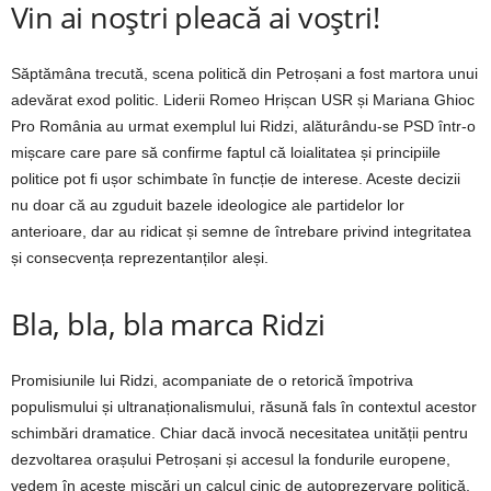
Vin ai noștri pleacă ai voștri!
Săptămâna trecută, scena politică din Petroșani a fost martora unui
adevărat exod politic. Liderii Romeo Hrișcan USR și Mariana Ghioc
Pro România au urmat exemplul lui Ridzi, alăturându-se PSD într-o
mișcare care pare să confirme faptul că loialitatea și principiile
politice pot fi ușor schimbate în funcție de interese. Aceste decizii
nu doar că au zguduit bazele ideologice ale partidelor lor
anterioare, dar au ridicat și semne de întrebare privind integritatea
și consecvența reprezentanților aleși.
Bla, bla, bla marca Ridzi
Promisiunile lui Ridzi, acompaniate de o retorică împotriva
populismului și ultranaționalismului, răsună fals în contextul acestor
schimbări dramatice. Chiar dacă invocă necesitatea unității pentru
dezvoltarea orașului Petroșani și accesul la fondurile europene,
vedem în aceste mișcări un calcul cinic de autoprezervare politică,