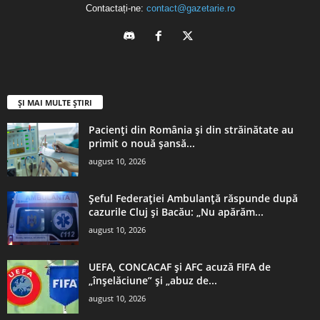
Contactați-ne:
contact@gazetarie.ro
ȘI MAI MULTE ȘTIRI
Pacienți din România și din străinătate au
primit o nouă șansă...
august 10, 2026
Șeful Federației Ambulanță răspunde după
cazurile Cluj și Bacău: „Nu apărăm...
august 10, 2026
UEFA, CONCACAF şi AFC acuză FIFA de
„înşelăciune” şi „abuz de...
august 10, 2026