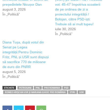
președintele Nicușor Dan
vot: 45-47 împotriva scoaterii
august 3, 2026
de pe ordinea de zi a
În „Politică”
proiectului integrității /
Bolojan, către PSD-iști:
Trebuie să ai mult tupeu!
iulie 30, 2026
În „Politică”
Diana Tușa, după votul din
Senat pe Legea
integrității:Pentru Dominic
Fritz, PNL și USR sunt dispuși
să sacrifice 770 de milioane
de euro din PNRR
august 5, 2026
În „Politică”
ETICHETE
PETROSANI
PNL
PRO ROMANIA
PSD
ROMEO HRIȘCAN USR ȘI MARIANA GHIOC PRO ROMÂNIA
STIRI
USR