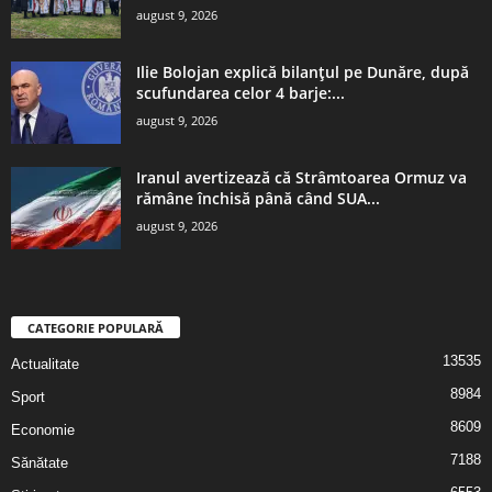
august 9, 2026
Ilie Bolojan explică bilanțul pe Dunăre, după
scufundarea celor 4 barje:...
august 9, 2026
Iranul avertizează că Strâmtoarea Ormuz va
rămâne închisă până când SUA...
august 9, 2026
CATEGORIE POPULARĂ
13535
Actualitate
8984
Sport
8609
Economie
7188
Sănătate