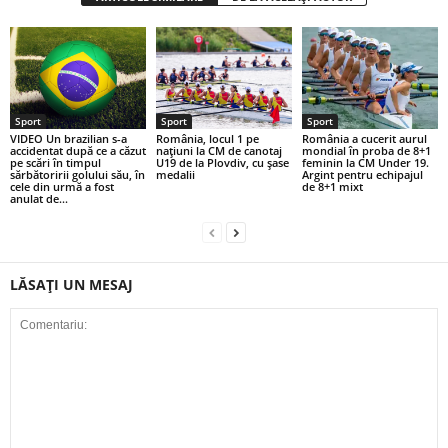
Sport
Sport
Sport
VIDEO Un brazilian s-a
România, locul 1 pe
România a cucerit aurul
accidentat după ce a căzut
naţiuni la CM de canotaj
mondial în proba de 8+1
pe scări în timpul
U19 de la Plovdiv, cu şase
feminin la CM Under 19.
sărbătoririi golului său, în
medalii
Argint pentru echipajul
cele din urmă a fost
de 8+1 mixt
anulat de...
LĂSAȚI UN MESAJ