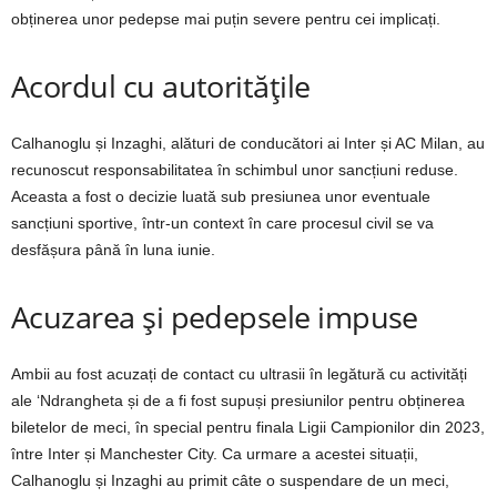
obținerea unor pedepse mai puțin severe pentru cei implicați.
Acordul cu autoritățile
Calhanoglu și Inzaghi, alături de conducători ai Inter și AC Milan, au
recunoscut responsabilitatea în schimbul unor sancțiuni reduse.
Aceasta a fost o decizie luată sub presiunea unor eventuale
sancțiuni sportive, într-un context în care procesul civil se va
desfășura până în luna iunie.
Acuzarea și pedepsele impuse
Ambii au fost acuzați de contact cu ultrasii în legătură cu activități
ale ‘Ndrangheta și de a fi fost supuși presiunilor pentru obținerea
biletelor de meci, în special pentru finala Ligii Campionilor din 2023,
între Inter și Manchester City. Ca urmare a acestei situații,
Calhanoglu și Inzaghi au primit câte o suspendare de un meci,