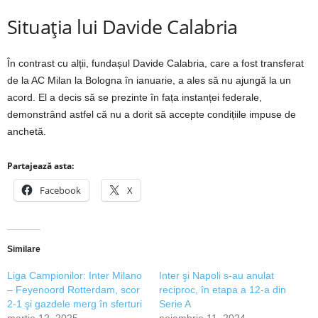
Situația lui Davide Calabria
În contrast cu alții, fundașul Davide Calabria, care a fost transferat
de la AC Milan la Bologna în ianuarie, a ales să nu ajungă la un
acord. El a decis să se prezinte în fața instanței federale,
demonstrând astfel că nu a dorit să accepte condițiile impuse de
anchetă.
Partajează asta:
Facebook
X
Similare
Liga Campionilor: Inter Milano
Inter şi Napoli s-au anulat
– Feyenoord Rotterdam, scor
reciproc, în etapa a 12-a din
2-1 şi gazdele merg în sferturi
Serie A
martie 12, 2025
noiembrie 11, 2024