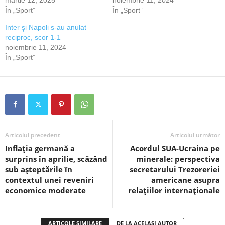
În „Sport”
În „Sport”
Inter şi Napoli s-au anulat
reciproc, scor 1-1
noiembrie 11, 2024
În „Sport”
Articolul precedent
Articolul următor
Inflația germană a
Acordul SUA-Ucraina pe
surprins în aprilie, scăzând
minerale: perspectiva
sub așteptările în
secretarului Trezoreriei
contextul unei reveniri
americane asupra
economice moderate
relațiilor internaționale
ARTICOLE SIMILARE
DE LA ACELAȘI AUTOR