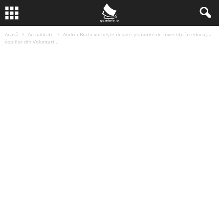
Acasă
Actualitate
Andrei Bratu vorbește despre planurile de investiții în educația
copiilor din Voluntari...