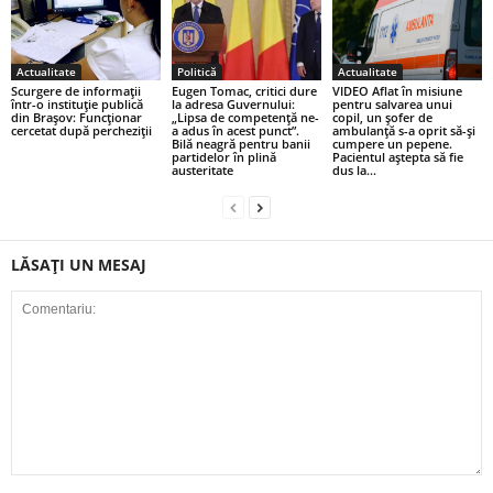
Actualitate
Politică
Actualitate
Scurgere de informații
Eugen Tomac, critici dure
VIDEO Aflat în misiune
într-o instituție publică
la adresa Guvernului:
pentru salvarea unui
din Brașov: Funcționar
„Lipsa de competență ne-
copil, un șofer de
cercetat după percheziții
a adus în acest punct”.
ambulanță s-a oprit să-și
Bilă neagră pentru banii
cumpere un pepene.
partidelor în plină
Pacientul aștepta să fie
austeritate
dus la...
LĂSAȚI UN MESAJ