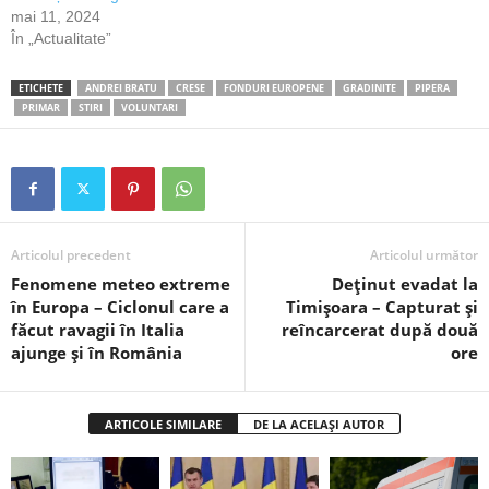
mai 11, 2024
În „Actualitate”
ETICHETE
ANDREI BRATU
CRESE
FONDURI EUROPENE
GRADINITE
PIPERA
PRIMAR
STIRI
VOLUNTARI
Articolul precedent
Articolul următor
Fenomene meteo extreme
Deținut evadat la
în Europa – Ciclonul care a
Timișoara – Capturat și
făcut ravagii în Italia
reîncarcerat după două
ajunge și în România
ore
ARTICOLE SIMILARE
DE LA ACELAȘI AUTOR