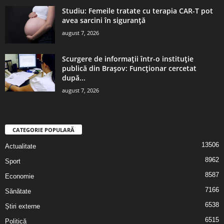
Studiu: Femeile tratate cu terapia CAR-T pot
avea sarcini în siguranță
august 7, 2026
Scurgere de informații într-o instituție
publică din Brașov: Funcționar cercetat
după...
august 7, 2026
CATEGORIE POPULARĂ
13506
Actualitate
8962
Sport
8587
Economie
7166
Sănătate
6538
Știri externe
6515
Politică