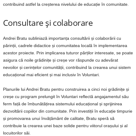
contribuind astfel la creșterea nivelului de educație în comunitate.
Consultare și colaborare
Andrei Bratu subliniază importanța consultării și colaborării cu
părinții, cadrele didactice și comunitatea locală în implementarea
acestor proiecte. Prin implicarea tuturor părților interesate, se poate
asigura că noile grădinițe și creșe vor răspunde cu adevărat
nevoilor și cerințelor comunității, contribuind la crearea unui sistem
educațional mai eficient și mai inclusiv în Voluntari.
Planurile lui Andrei Bratu pentru construirea a cinci noi grădinițe și
creșe cu program prelungit în Voluntari reflectă angajamentul său
ferm față de îmbunătățirea sistemului educațional și sprijinirea
dezvoltării copiilor din comunitate. Prin investiții în educație timpurie
și promovarea unui învățământ de calitate, Bratu speră să
contribuie la crearea unei baze solide pentru viitorul orașului și al
locuitorilor săi.