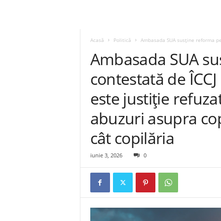
Acasă
Politică
Ambasada SUA susține reforma pena
Ambasada SUA sus
contestată de ÎCCJ l
este justiție refuz
abuzuri asupra cop
cât copilăria
iunie 3, 2026
0