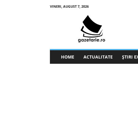
VINERI, AUGUST 7, 2026
g
a
z
e
t
a
r
HOME
ACTUALITATE
ȘTIRI 
i
e
.
r
o