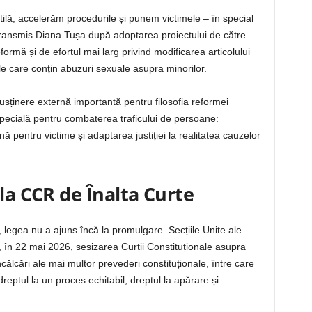
tilă, accelerăm procedurile și punem victimele – în special
 a transmis Diana Tușa după adoptarea proiectului de către
ormă și de efortul mai larg privind modificarea articolului
ele care conțin abuzuri sexuale asupra minorilor.
sținere externă importantă pentru filosofia reformei
ecială pentru combaterea traficului de persoane:
ă pentru victime și adaptarea justiției la realitatea cauzelor
 la CCR de Înalta Curte
, legea nu a ajuns încă la promulgare. Secțiile Unite ale
is, în 22 mai 2026, sesizarea Curții Constituționale asupra
ncălcări ale mai multor prevederi constituționale, între care
, dreptul la un proces echitabil, dreptul la apărare și