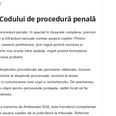
i.
Codului de procedură penală
procedurii penale, în special în dosarele complexe, precum
 și infracțiuni sexuale comise asupra copiilor. Printre
 camerei preliminare, prin reguli privind reunirea și
ene mai scurte între ședințe, reguli privind formularea
trarea probelor.
repturilor procedurale ale persoanei vătămate, inclusiv
rivire la drepturile procesuale, accesul la dosar,
ii și comunicarea unei copii a rechizitoriului. De asemenea,
citare pentru persoanele protejate, astfel încât să fie
ctimelor.
ui transmis de Ambasada SUA, este transferul competenței
 asupra copiilor de la judecătorii la tribunale. Reforma