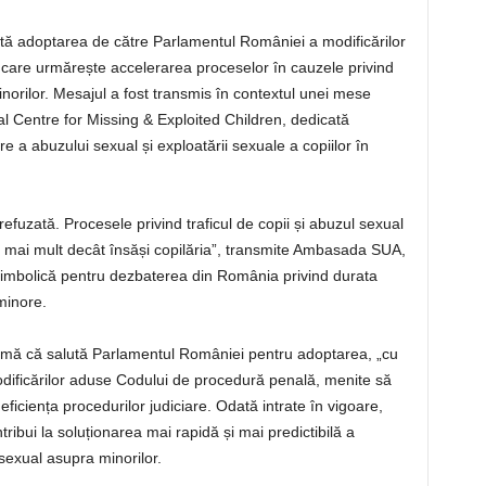
ă adoptarea de către Parlamentul României a modificărilor
care urmărește accelerarea proceselor în cauzele privind
inorilor. Mesajul a fost transmis în contextul unei mese
al Centre for Missing & Exploited Children, dedicată
re a abuzului sexual și exploatării sexuale a copiilor în
 refuzată. Procesele privind traficul de copii și abuzul sexual
dă mai mult decât însăși copilăria”, transmite Ambasada SUA,
simbolică pentru dezbaterea din România privind durata
minore.
rmă că salută Parlamentul României pentru adoptarea, „cu
modificărilor aduse Codului de procedură penală, menite să
eficiența procedurilor judiciare. Odată intrate în vigoare,
tribui la soluționarea mai rapidă și mai predictibilă a
 sexual asupra minorilor.