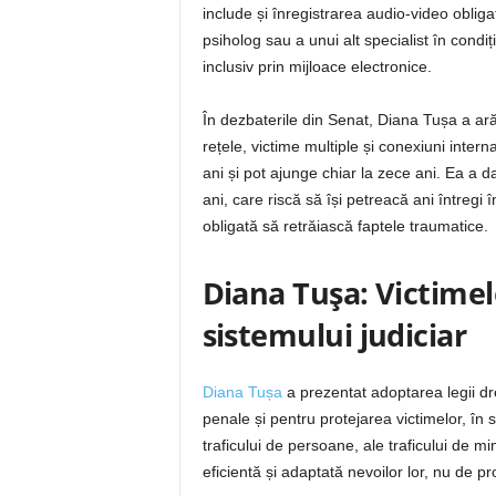
include și înregistrarea audio-video obliga
psiholog sau a unui alt specialist în condi
inclusiv prin mijloace electronice.
În dezbaterile din Senat, Diana Tușa a ară
rețele, victime multiple și conexiuni inter
ani și pot ajunge chiar la zece ani. Ea a da
ani, care riscă să își petreacă ani întregi 
obligată să retrăiască faptele traumatice.
Diana Tușa: Victimel
sistemului judiciar
Diana Tușa
a prezentat adoptarea legii d
penale și pentru protejarea victimelor, în spe
traficului de persoane, ale traficului de mi
eficientă și adaptată nevoilor lor, nu de p