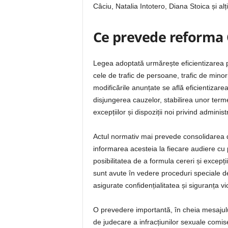
Câciu, Natalia Intotero, Diana Stoica și alți
Ce prevede reforma 
Legea adoptată urmărește eficientizarea 
cele de trafic de persoane, trafic de minori
modificările anunțate se află eficientizarea
disjungerea cauzelor, stabilirea unor term
excepțiilor și dispoziții noi privind adminis
Actul normativ mai prevede consolidarea d
informarea acesteia la fiecare audiere cu p
posibilitatea de a formula cereri și excepț
sunt avute în vedere proceduri speciale de 
asigurate confidențialitatea și siguranța vi
O prevedere importantă, în cheia mesajul
de judecare a infracțiunilor sexuale comise