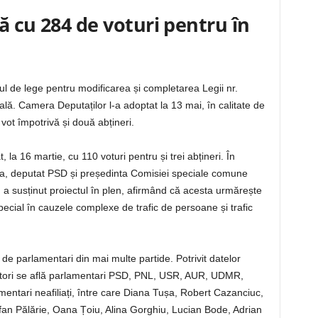
ă cu 284 de voturi pentru în
l de lege pentru modificarea și completarea Legii nr.
ă. Camera Deputaților l-a adoptat la 13 mai, în calitate de
 vot împotrivă și două abțineri.
 la 16 martie, cu 110 voturi pentru și trei abțineri. În
a, deputat PSD și președinta Comisiei speciale comune
 a susținut proiectul în plen, afirmând că acesta urmărește
ecial în cauzele complexe de trafic de persoane și trafic
 de parlamentari din mai multe partide. Potrivit datelor
ițiatori se află parlamentari PSD, PNL, USR, AUR, UDMR,
amentari neafiliați, între care Diana Tușa, Robert Cazanciuc,
fan Pălărie, Oana Țoiu, Alina Gorghiu, Lucian Bode, Adrian