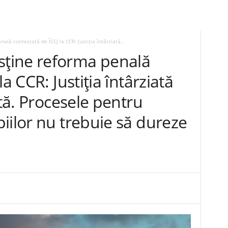
lă contestată de ÎCCJ la CCR: Justiția întârziată...
ține reforma penală
a CCR: Justiția întârziată
ată. Procesele pentru
iilor nu trebuie să dureze