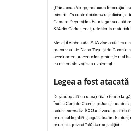
„Prin această lege, reducem birocrația inu
minorii – în centrul sistemului judiciar”,
Camera Deputaților. Ea a legat această ref
374 din Codul penal, referitor la material
Mesajul Ambasadei SUA vine astfel ca o su
promovate de Diana Tușa și de Comisia sp
accelerarea procedurilor, protecție mai bun
cu minori abuzați sau exploatați.
Legea a fost atacată
Deși adoptată cu o majoritate foarte largă
Înaltei Curți de Casație și Justiție au dec
actului normativ. ÎCCJ a invocat posibile î
principiul legalității, egalitatea în drepturi
principiile privind înfăptuirea justiției.