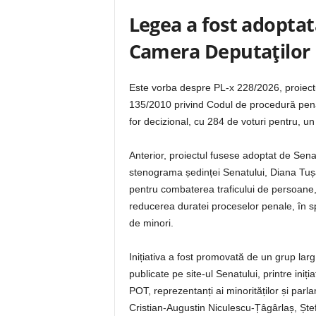
Legea a fost adoptat
Camera Deputaților
Este vorba despre PL-x 228/2026, proiectu
135/2010 privind Codul de procedură penal
for decizional, cu 284 de voturi pentru, un
Anterior, proiectul fusese adoptat de Senat,
stenograma ședinței Senatului, Diana Tuș
pentru combaterea traficului de persoane,
reducerea duratei proceselor penale, în sp
de minori.
Inițiativa a fost promovată de un grup larg
publicate pe site-ul Senatului, printre in
POT, reprezentanți ai minorităților și parl
Cristian-Augustin Niculescu-Țâgârlaș, Ște