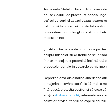
Ambasada Statelor Unite în România salut
aduse Codului de procedură penală, lege 
traficul de copii și abuzul sexual asupra m
rotunde virtuale organizate de Internation
consolidării eforturilor globale de combate
mediul online.
„Justiția întârziată este o formă de justiție
asupra minorilor nu ar trebui să se întin
într-un mesaj cu o puternică încărcătură 
proceselor penale în dosarele cu victime 
Reprezentanța diplomatică americană afi
o majoritate covârșitoare”, la 13 mai, a 
întărească protecția copiilor și să crească 
susține
Ambasada SUA
, reformele vor con
cauzelor privind traficul de copii și abuzul