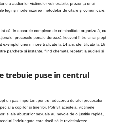
torie a audierilor victimelor vulnerabile, prezența unui
țiile legii și modernizarea metodelor de citare și comunicare,
tat că, în dosarele complexe de criminalitate organizată, cu
naționale, procesele penale durează frecvent între cinci și opt
t exemplul unei minore traficate la 14 ani, identificată la 16
între parchete și instanțe, fiind chemată repetat la audieri și
e trebuie puse în centrul
rept un pas important pentru reducerea duratei proceselor
cial a copiilor și tinerilor. Potrivit acesteia, victimele
nori și ale abuzurilor sexuale au nevoie de o justiție rapidă,
roceduri îndelungate care riscă să le revictimizeze.