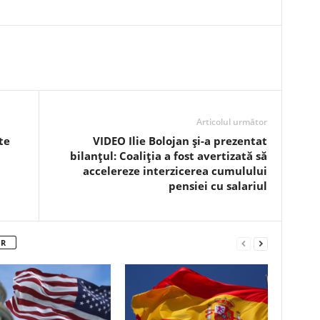
Articolul următor
te
VIDEO Ilie Bolojan și-a prezentat
bilanțul: Coaliția a fost avertizată să
accelereze interzicerea cumulului
pensiei cu salariul
OR