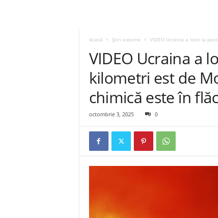
Acasă
Știri externe
VIDEO Ucraina a lovit la pest
VIDEO Ucraina a lo
kilometri est de 
chimică este în flăc
octombrie 3, 2025
0