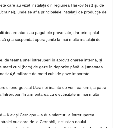
te care au vizat instalaţii din regiunea Harkov (est) şi, de
rainei), unde se află principalele instalaţii de producţie de
talii despre atac sau pagubele provocate, dar principalul
că şi-a suspendat operaţiunile la mai multe instalaţii de
ze, de teama unei întreruperi în aprovizionarea internă, şi
e metri cubi (bcm) de gaze în depozite până la jumătatea
mativ 4,6 miliarde de metri cubi de gaze importate.
rului energetic al Ucrainei înainte de venirea iernii, a patra
 întreruperi în alimentarea cu electricitate în mai multe
d – Kiev şi Cernigov – a dus miercuri la întreruperea
ntralei nucleare de la Cernobîl, inclusiv a noului