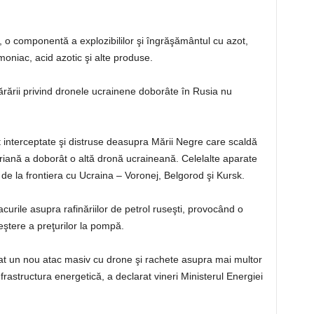
, o componentă a explozibililor şi îngrăşământul cu azot,
oniac, acid azotic şi alte produse.
părării privind dronele ucrainene doborâte în Rusia nu
st interceptate şi distruse deasupra Mării Negre care scaldă
iană a doborât o altă dronă ucraineană. Celelalte aparate
de la frontiera cu Ucraina – Voronej, Belgorod şi Kursk.
tacurile asupra rafinăriilor de petrol ruseşti, provocând o
ştere a preţurilor la pompă.
nsat un nou atac masiv cu drone şi rachete asupra mai multor
frastructura energetică, a declarat vineri Ministerul Energiei