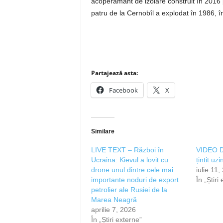
acoperământ de izolare construit în 2016 
patru de la Cernobîl a explodat în 1986, în
Partajează asta:
Facebook
X
Similare
LIVE TEXT – Război în
VIDEO D
Ucraina: Kievul a lovit cu
țintit uz
drone unul dintre cele mai
iulie 11,
importante noduri de export
În „Știri
petrolier ale Rusiei de la
Marea Neagră
aprilie 7, 2026
În „Știri externe”