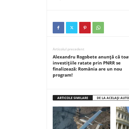
Articolul precedent
Alexandru Rogobete anunță că toa
investițiile ratate prin PNRR se
finalizează: România are un nou
program!
ARTICOLE SIMILARE
DE LA ACELAȘI AUT