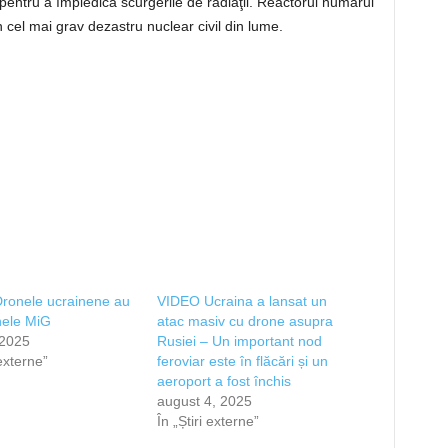
pentru a împiedica scurgerile de radiaţii. Reactorul numărul
 cel mai grav dezastru nuclear civil din lume.
ronele ucrainene au
VIDEO Ucraina a lansat un
inele MiG
atac masiv cu drone asupra
 2025
Rusiei – Un important nod
 externe”
feroviar este în flăcări și un
aeroport a fost închis
august 4, 2025
În „Știri externe”