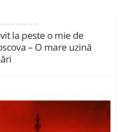
e o mie de kilometri est de...
vit la peste o mie de
Moscova – O mare uzină
ări