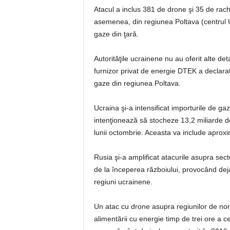
Atacul a inclus 381 de drone şi 35 de rache
asemenea, din regiunea Poltava (centrul Uc
gaze din ţară.
Autorităţile ucrainene nu au oferit alte de
furnizor privat de energie DTEK a declarat 
gaze din regiunea Poltava.
Ucraina şi-a intensificat importurile de ga
intenţionează să stocheze 13,2 miliarde d
lunii octombrie. Aceasta va include aproxi
Rusia şi-a amplificat atacurile asupra secto
de la începerea războiului, provocând deja
regiuni ucrainene.
Un atac cu drone asupra regiunilor de nor
alimentării cu energie timp de trei ore a ce