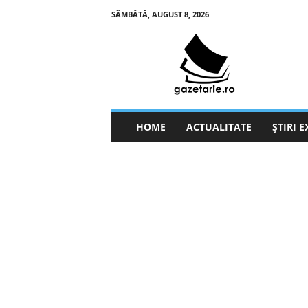
SÂMBĂTĂ, AUGUST 8, 2026
g
a
z
e
t
a
r
HOME
ACTUALITATE
ȘTIRI 
i
e
.
r
o