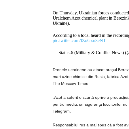
On Thursday, Ukrainian forces conducted on
Uralchem Azot chemical plant in Berezink
Ukraine).
According to a local heard in the reco
pic.twitter.com/IZoGxu8eNT
— Status-6 (Military & Conflict News)
Dronele ucrainene au atacat oraşul Berezn
mari uzine chimice din Rusia, fabrica Azot,
The Moscow Times.
„Azot a suferit o scurtă oprire a producţi
pentru mediu, iar siguranţa locuitorilor nu
Telegram.
Responsabilul rus a mai spus că a fost avar