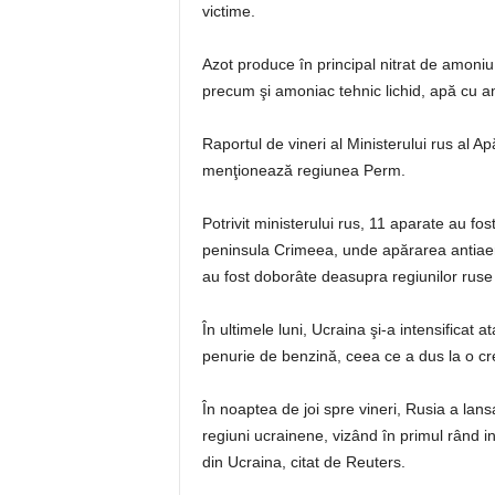
victime.
Azot produce în principal nitrat de amoniu
precum şi amoniac tehnic lichid, apă cu am
Raportul de vineri al Ministerului rus al A
menţionează regiunea Perm.
Potrivit ministerului rus, 11 aparate au fo
peninsula Crimeea, unde apărarea antiaer
au fost doborâte deasupra regiunilor ruse 
În ultimele luni, Ucraina şi-a intensificat a
penurie de benzină, ceea ce a dus la o cre
În noaptea de joi spre vineri, Rusia a la
regiuni ucrainene, vizând în primul rând in
din Ucraina, citat de Reuters.