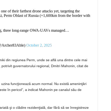
e of their farthest drone attacks yet, targeting the
i, Perm Oblast of Russia (+1,600km from the border with
rding, three long-range OWA-UAVs managed…
 (@Archer83Able)
October 2, 2025
iki din regiunea Perm, unde se află una dintre cele mai
 potrivit guvernatorului regional, Dmitri Mahonin, citat de
ei; uzina funcţionează acum normal. Nu există ameninţări
 este în pericol”, a indicat Mahonin pe canalul său de
iată şi o clădire rezidenţială, dar fără să se înregistreze