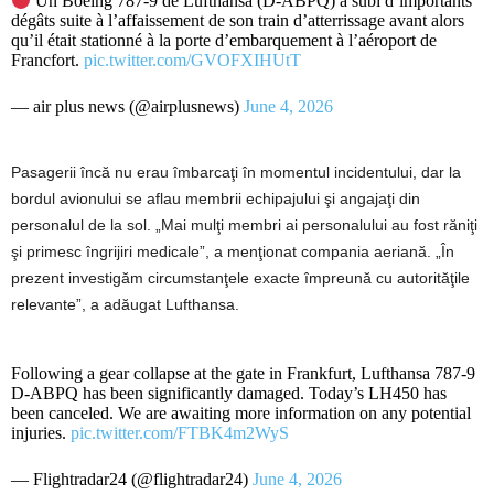
Un Boeing 787-9 de Lufthansa (D-ABPQ) a subi d’importants
dégâts suite à l’affaissement de son train d’atterrissage avant alors
qu’il était stationné à la porte d’embarquement à l’aéroport de
Francfort.
pic.twitter.com/GVOFXIHUtT
— air plus news (@airplusnews)
June 4, 2026
Pasagerii încă nu erau îmbarcaţi în momentul incidentului, dar la
bordul avionului se aflau membrii echipajului şi angajaţi din
personalul de la sol. „Mai mulţi membri ai personalului au fost răniţi
şi primesc îngrijiri medicale”, a menţionat compania aeriană. „În
prezent investigăm circumstanţele exacte împreună cu autorităţile
relevante”, a adăugat Lufthansa.
Following a gear collapse at the gate in Frankfurt, Lufthansa 787-9
D-ABPQ has been significantly damaged. Today’s LH450 has
been canceled. We are awaiting more information on any potential
injuries.
pic.twitter.com/FTBK4m2WyS
— Flightradar24 (@flightradar24)
June 4, 2026