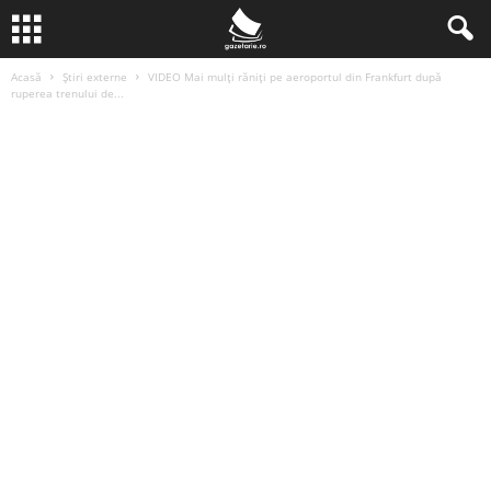
Acasă
Știri externe
VIDEO Mai mulţi răniţi pe aeroportul din Frankfurt după
ruperea trenului de...