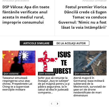
Articolul precedent
Articolul următor
DSP Vâlcea: Apa din toate
Fostul premier Viorica
fântânile verificate anul
Dăncilă crede că Eugen
acesta în mediul rural,
Tomac va conduce
improprie consumului
Guvernul: 'Nimic nu a fost
lăsat la voia întâmplării'
ARTICOLE SIMILARE
DE LA ACELAȘI AUTOR
Știri externe
Știri externe
Știri externe
Taiwanul simulează
Șofer pus să renunțe la
Alertă majoră în
respingerea unui atac
mesajul „Isus te iubește”
Germania: baza militară
chinez. Președintele Lai
de pe mașină pentru a-și
subterană de la
Ching-te a supervizat
păstra asigurarea. Ia în
Mechernich, survolată de
exercițiile militare
calcul să dea în judecată
șase ori de drone
compania...
neidentificate de mari
dimensiuni