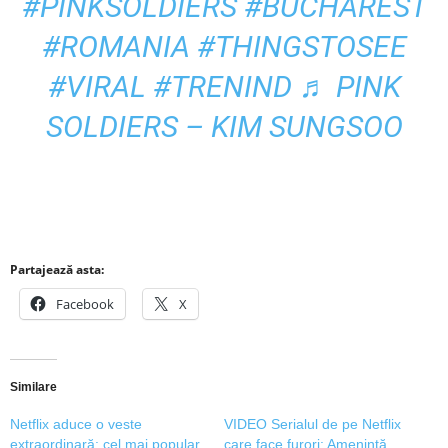
#PINKSOLDIERS
#BUCHAREST
#ROMANIA
#THINGSTOSEE
#VIRAL
#TRENIND
♬ PINK
SOLDIERS – KIM SUNGSOO
Partajează asta:
Facebook
X
Similare
Netflix aduce o veste
VIDEO Serialul de pe Netflix
extraordinară: cel mai popular
care face furori: Amenință