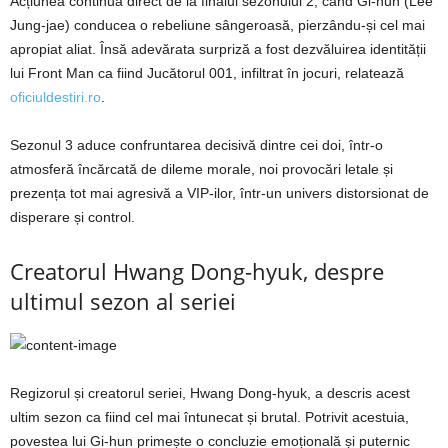
Acțiunea continuă direct de la finalul sezonului 2, când Gi-hun (Lee
Jung-jae) conducea o rebeliune sângeroasă, pierzându-și cel mai
apropiat aliat. Însă adevărata surpriză a fost dezvăluirea identității
lui Front Man ca fiind Jucătorul 001, infiltrat în jocuri, relatează
oficiuldestiri.ro
.
Sezonul 3 aduce confruntarea decisivă dintre cei doi, într-o
atmosferă încărcată de dileme morale, noi provocări letale și
prezența tot mai agresivă a VIP-ilor, într-un univers distorsionat de
disperare și control.
Creatorul Hwang Dong-hyuk, despre
ultimul sezon al seriei
Regizorul și creatorul seriei, Hwang Dong-hyuk, a descris acest
ultim sezon ca fiind cel mai întunecat și brutal. Potrivit acestuia,
povestea lui Gi-hun primește o concluzie emoțională și puternic