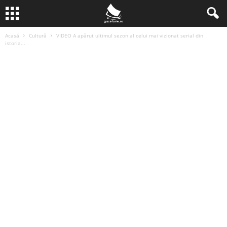
Acasă
Cultură
VIDEO A apărut ultimul sezon al celui mai vizionat serial din
istoria...