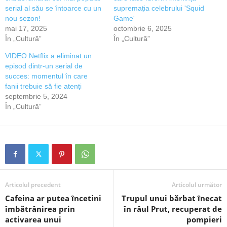
serial al său se întoarce cu un
supremația celebrului 'Squid
nou sezon!
Game'
mai 17, 2025
octombrie 6, 2025
În „Cultură”
În „Cultură”
VIDEO Netflix a eliminat un
episod dintr-un serial de
succes: momentul în care
fanii trebuie să fie atenți
septembrie 5, 2024
În „Cultură”
Articolul precedent
Articolul următor
Cafeina ar putea încetini
Trupul unui bărbat înecat
îmbătrânirea prin
în râul Prut, recuperat de
activarea unui
pompieri