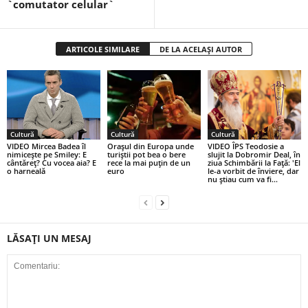
`comutator celular`
ARTICOLE SIMILARE
DE LA ACELAȘI AUTOR
Cultură
Cultură
Cultură
VIDEO Mircea Badea îl
Orașul din Europa unde
VIDEO ÎPS Teodosie a
nimicește pe Smiley: E
turiștii pot bea o bere
slujit la Dobromir Deal, în
cântăreț? Cu vocea aia? E
rece la mai puțin de un
ziua Schimbării la Față: 'El
o harneală
euro
le-a vorbit de înviere, dar
nu știau cum va fi...
LĂSAȚI UN MESAJ