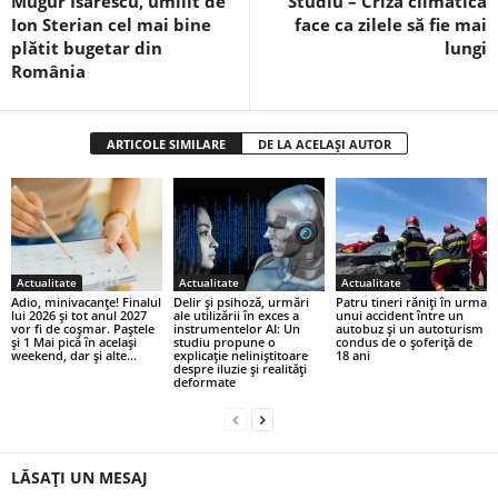
Mugur Isărescu, umilit de
Studiu – Criza climatică
Ion Sterian cel mai bine
face ca zilele să fie mai
plătit bugetar din
lungi
România
ARTICOLE SIMILARE
DE LA ACELAȘI AUTOR
Actualitate
Actualitate
Actualitate
Adio, minivacanțe! Finalul
Delir și psihoză, urmări
Patru tineri răniţi în urma
lui 2026 și tot anul 2027
ale utilizării în exces a
unui accident între un
vor fi de coșmar. Paștele
instrumentelor AI: Un
autobuz şi un autoturism
și 1 Mai pică în același
studiu propune o
condus de o şoferiţă de
weekend, dar și alte...
explicație neliniștitoare
18 ani
despre iluzie și realități
deformate
LĂSAȚI UN MESAJ