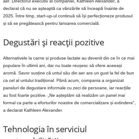
aer. Directorul executiv al companiei, Kathleen Alexander, a
declarat că nu se așteaptă ca vânzările să înceapă înainte de
2025. Între timp, start-up-ul continuă să își perfecționeze produsul
și să se pregătească pentru lansarea comercială.
Degustări și reacții pozitive
Alternativele la carne și produse lactate au devenit din ce în ce mai
populare în ultimii ani, dar nu toate reușesc să ofere aceeași
aromă. Savor susține că untul său din aer are un gust la fel de bun
ca cel al untului tradițional. Până acum, compania a organizat
paneluri de degustare informale cu zeci de persoane, iar reacțiile
au fost foarte pozitive. „Ne așteptăm să realizăm un panel mai
formal ca parte a eforturilor noastre de comercializare și extindere”,
a declarat Kathleen Alexander.
Tehnologia în serviciul