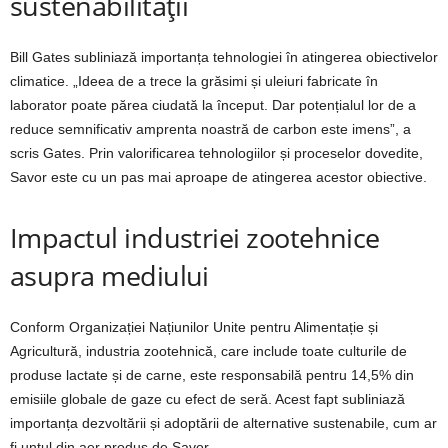
sustenabilității
Bill Gates subliniază importanța tehnologiei în atingerea obiectivelor
climatice. „Ideea de a trece la grăsimi și uleiuri fabricate în
laborator poate părea ciudată la început. Dar potențialul lor de a
reduce semnificativ amprenta noastră de carbon este imens”, a
scris Gates. Prin valorificarea tehnologiilor și proceselor dovedite,
Savor este cu un pas mai aproape de atingerea acestor obiective.
Impactul industriei zootehnice
asupra mediului
Conform Organizației Națiunilor Unite pentru Alimentație și
Agricultură, industria zootehnică, care include toate culturile de
produse lactate și de carne, este responsabilă pentru 14,5% din
emisiile globale de gaze cu efect de seră. Acest fapt subliniază
importanța dezvoltării și adoptării de alternative sustenabile, cum ar
fi untul din aer produs de Savor.