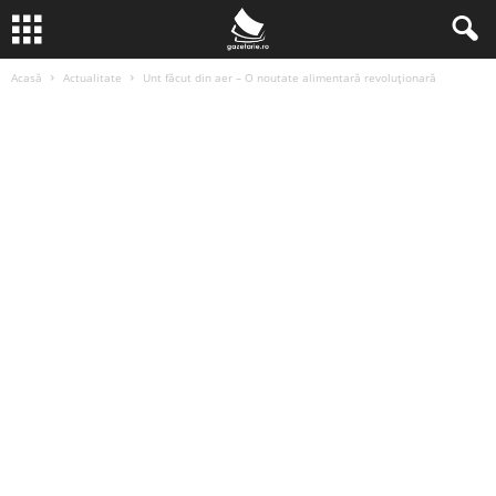
Acasă
Actualitate
Unt făcut din aer – O noutate alimentară revoluționară