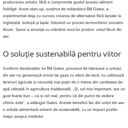
producerea untului, fără a compromite gustul acestui aliment
îndrăgit. Acest start-up, susținut de miliardarul Bill Gates, a
experimentat deja cu succes crearea de alternative fără lactate la
înghețată, brânză și lapte, folosind un proces termochimic inovator.
Acum, Savor a anunțat cu mândrie noul lor produs: untul făcut din
aer.
O soluție sustenabilă pentru viitor
Conform declarațiilor lui Bill Gates, procesul de fabricare a untului
din aer nu generează emisii de gaze cu efect de seră, nu utilizează
terenuri agricole și necesită mai puțin de o miime din cantitatea de
apă utilizată în agricultura tradițională. „Și, cel mai important, are un
gust foarte bun – ca și cel real, pentru că din punct de vedere
chimic este”, a adăugat Gates. Aceste beneficii fac din untul din aer
o soluție alimentară extrem de sustenabilă, cu un impact pozitiv
major asupra mediului.