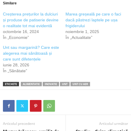
Similare
Creșterea prețurilor la dulciuri
Marea greșeală pe care o faci
și produse de patiserie devine
dacă păstrezi laptele pe ușa
o realitate tot mai evidentă
frigiderului
octombrie 16, 2024
noiembrie 1, 2025
În „Economie”
În „Actualitate”
Unt sau margarină? Care este
alegerea mai sănătoasă și
care sunt difetențele
iunie 28, 2026
În „Sănătate”
ETICHETE
ALIMENTATIE
INOVATIE
UNT
UNT CU AER
Articolul precedent
Articolul următor