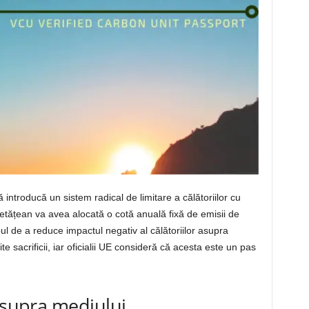
ntroducă un sistem radical de limitare a călătoriilor cu
etățean va avea alocată o cotă anuală fixă de emisii de
l de a reduce impactul negativ al călătoriilor asupra
e sacrificii, iar oficialii UE consideră că acesta este un pas
 asupra mediului