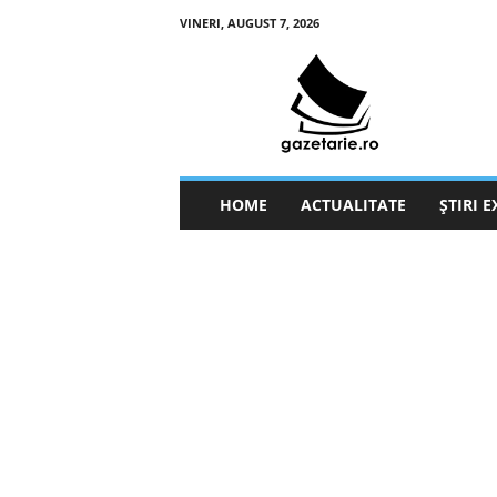
VINERI, AUGUST 7, 2026
g
a
z
e
t
a
r
HOME
ACTUALITATE
ȘTIRI 
i
e
.
r
o