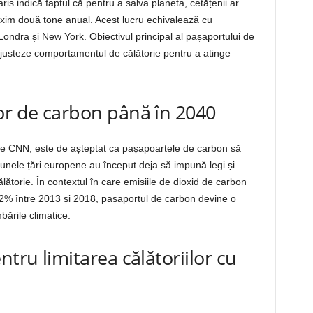
is indică faptul că pentru a salva planeta, cetățenii ar
maxim două tone anual. Acest lucru echivalează cu
Londra și New York. Obiectivul principal al pașaportului de
justeze comportamentul de călătorie pentru a atinge
or de carbon până în 2040
 de CNN, este de așteptat ca pașapoartele de carbon să
 unele țări europene au început deja să impună legi și
ălătorie. În contextul în care emisiile de dioxid de carbon
32% între 2013 și 2018, pașaportul de carbon devine o
ările climatice.
ntru limitarea călătoriilor cu