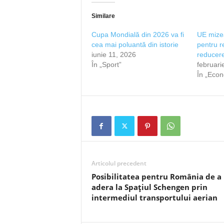
Similare
Cupa Mondială din 2026 va fi
UE mizea
cea mai poluantă din istorie
pentru r
iunie 11, 2026
reducere
În „Sport”
februari
În „Eco
Articolul precedent
Posibilitatea pentru România de a
adera la Spațiul Schengen prin
intermediul transportului aerian