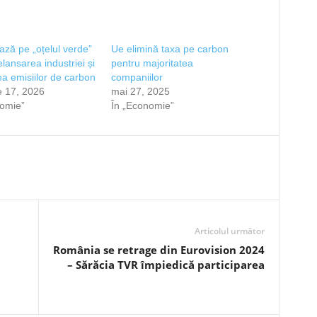
ză pe „oțelul verde”
Ue elimină taxa pe carbon
elansarea industriei și
pentru majoritatea
a emisiilor de carbon
companiilor
e 17, 2026
mai 27, 2025
nomie”
În „Economie”
Articolul următor
România se retrage din Eurovision 2024
– Sărăcia TVR împiedică participarea