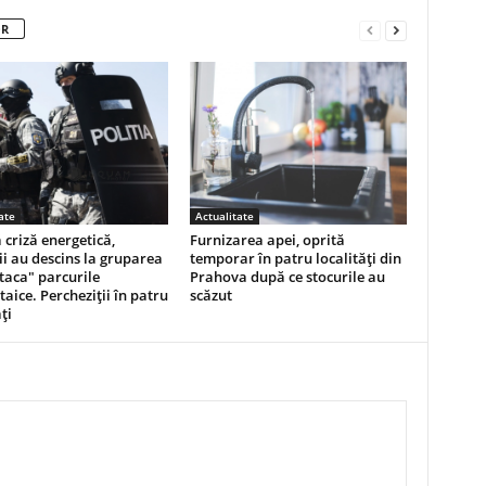
OR
ate
Actualitate
ă criză energetică,
Furnizarea apei, oprită
tii au descins la gruparea
temporar în patru localităţi din
taca" parcurile
Prahova după ce stocurile au
taice. Percheziții în patru
scăzut
ți