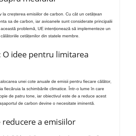
iv la creșterea emisiilor de carbon. Cu cât un cetățean
nta sa de carbon, iar avioanele sunt considerate principalii
da această problemă, UE intenționează să implementeze un
călătoriile cetățenilor din statele membre.
 O idee pentru limitarea
locarea unei cote anuale de emisii pentru fiecare călător,
ia fiecăruia la schimbările climatice. Într-o lume în care
e de patru tone, iar obiectivul este de a reduce acest
așaportul de carbon devine o necesitate iminentă.
 reducere a emisiilor