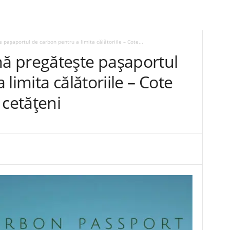
pașaportul de carbon pentru a limita călătoriile – Cote...
ă pregătește pașaportul
limita călătoriile – Cote
 cetățeni