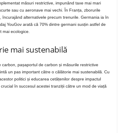
 implementat măsuri restrictive, impunând taxe mai mari
scurte sau cu aeronave mai vechi. În Franța, zborurile
e, încurajând alternativele precum trenurile. Germania ia în
daj YouGov arată că 70% dintre germani susțin astfel de
t mai ecologice.
orie mai sustenabilă
e carbon, pașaportul de carbon și măsurile restrictive
ntă un pas important către o călătorie mai sustenabilă. Cu
cestor politici și educarea cetățenilor despre impactul
 crucial în succesul acestei tranziții către un mod de viață