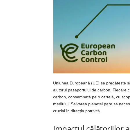
Uniunea Europeană (UE) se pregătește să i
ajutorul pașaportului de carbon. Fiecare c
carbon, consemnată pe o cartelă, cu scopu
mediului. Salvarea planetei pare să necesit
crucial în direcția potrivită.
Impactul călătoriilor