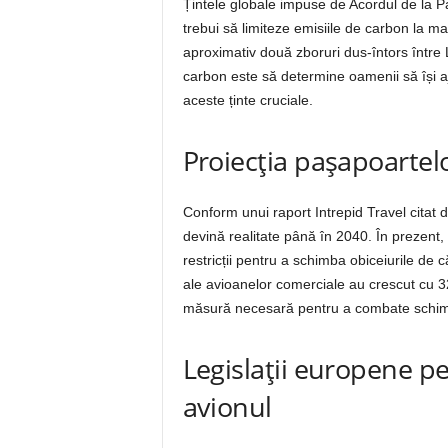
Țintele globale impuse de Acordul de la Par
trebui să limiteze emisiile de carbon la 
aproximativ două zboruri dus-întors între 
carbon este să determine oamenii să își a
aceste ținte cruciale.
Proiecția pașapoartel
Conform unui raport Intrepid Travel citat
devină realitate până în 2040. În prezent,
restricții pentru a schimba obiceiurile de c
ale avioanelor comerciale au crescut cu 
măsură necesară pentru a combate schimb
Legislații europene pe
avionul