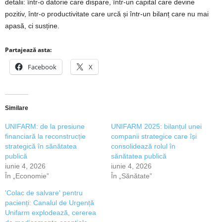
detalii: într-o datorie care dispare, într-un capital care devine
pozitiv, într-o productivitate care urcă și într-un bilanț care nu mai
apasă, ci susține.
Partajează asta:
Facebook
X
Similare
UNIFARM: de la presiune
UNIFARM 2025: bilanțul unei
financiară la reconstrucție
companii strategice care își
strategică în sănătatea
consolidează rolul în
publică
sănătatea publică
iunie 4, 2026
iunie 4, 2026
În „Economie”
În „Sănătate”
'Colac de salvare' pentru
pacienți: Canalul de Urgență
Unifarm explodează, cererea