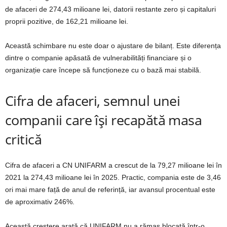
de afaceri de 274,43 milioane lei, datorii restante zero și capitaluri
proprii pozitive, de 162,21 milioane lei.
Această schimbare nu este doar o ajustare de bilanț. Este diferența
dintre o companie apăsată de vulnerabilități financiare și o
organizație care începe să funcționeze cu o bază mai stabilă.
Cifra de afaceri, semnul unei
companii care își recapătă masa
critică
Cifra de afaceri a CN UNIFARM a crescut de la 79,27 milioane lei în
2021 la 274,43 milioane lei în 2025. Practic, compania este de 3,46
ori mai mare față de anul de referință, iar avansul procentual este
de aproximativ 246%.
Această creștere arată că UNIFARM nu a rămas blocată într-o