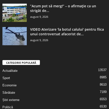
”Acum pot să merg!” – o afirmație ca un
strigăt de...
august 9, 2026
VIDEO Aterizare 'la botul calului' pentru fiica
unui controversat afacerist de...
august 9, 2026
CATEGORIE POPULARĂ
13537
Actualitate
8985
Sport
8610
Economie
7189
Sănătate
6553
Știri externe
6530
Politică