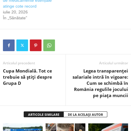
de medicamente esențiale
atinge cote record
iulie 20, 2026
În „Sănătate”
Articolul precedent
Articolul următor
Cupa Mondială. Tot ce
Legea transparenței
trebuie să știți despre
salariale intră în vigoare:
Grupa D
Cum se schimbă în
România regulile jocului
pe piața muncii
ARTICOLE SIMILARE
DE LA ACELAȘI AUTOR