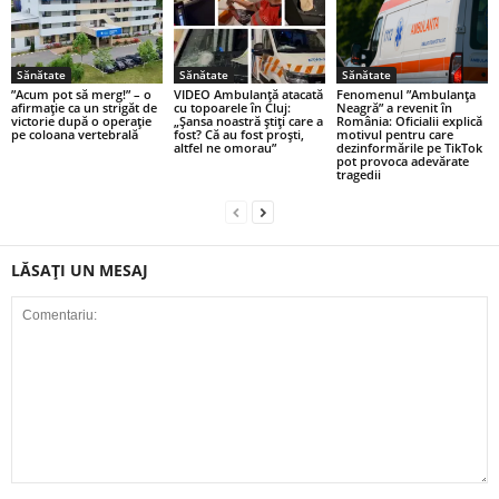
Sănătate
Sănătate
Sănătate
”Acum pot să merg!” – o
VIDEO Ambulanță atacată
Fenomenul ”Ambulanța
afirmație ca un strigăt de
cu topoarele în Cluj:
Neagră” a revenit în
victorie după o operație
„Șansa noastră știți care a
România: Oficialii explică
pe coloana vertebrală
fost? Că au fost proști,
motivul pentru care
altfel ne omorau”
dezinformările pe TikTok
pot provoca adevărate
tragedii
LĂSAȚI UN MESAJ