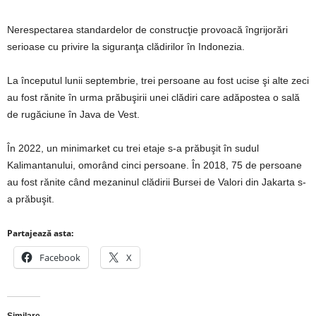
Nerespectarea standardelor de construcţie provoacă îngrijorări
serioase cu privire la siguranţa clădirilor în Indonezia.
La începutul lunii septembrie, trei persoane au fost ucise şi alte zeci
au fost rănite în urma prăbuşirii unei clădiri care adăpostea o sală
de rugăciune în Java de Vest.
În 2022, un minimarket cu trei etaje s-a prăbuşit în sudul
Kalimantanului, omorând cinci persoane. În 2018, 75 de persoane
au fost rănite când mezaninul clădirii Bursei de Valori din Jakarta s-
a prăbuşit.
Partajează asta:
Facebook
X