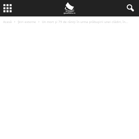
Acasă
Știri externe
Un mort şi 79 de răniţi în urma prăbuşirii unei clădiri, în...