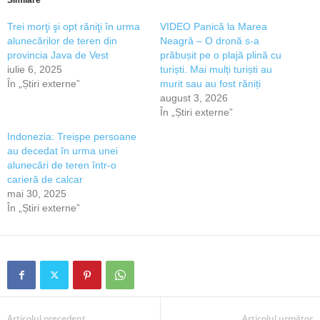
Similare
Trei morţi şi opt răniţi în urma
VIDEO Panică la Marea
alunecărilor de teren din
Neagră – O dronă s-a
provincia Java de Vest
prăbușit pe o plajă plină cu
iulie 6, 2025
turiști. Mai mulți turiști au
În „Știri externe”
murit sau au fost răniți
august 3, 2026
În „Știri externe”
Indonezia: Treișpe persoane
au decedat în urma unei
alunecări de teren într-o
carieră de calcar
mai 30, 2025
În „Știri externe”
Articolul precedent
Articolul următor