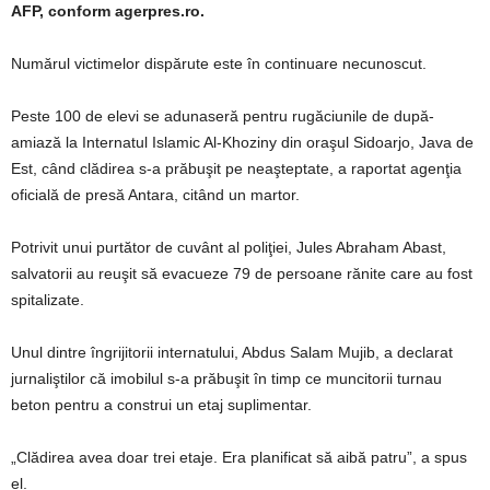
AFP, conform agerpres.ro.
Numărul victimelor dispărute este în continuare necunoscut.
Peste 100 de elevi se adunaseră pentru rugăciunile de după-
amiază la Internatul Islamic Al-Khoziny din oraşul Sidoarjo, Java de
Est, când clădirea s-a prăbuşit pe neaşteptate, a raportat agenţia
oficială de presă Antara, citând un martor.
Potrivit unui purtător de cuvânt al poliţiei, Jules Abraham Abast,
salvatorii au reuşit să evacueze 79 de persoane rănite care au fost
spitalizate.
Unul dintre îngrijitorii internatului, Abdus Salam Mujib, a declarat
jurnaliştilor că imobilul s-a prăbuşit în timp ce muncitorii turnau
beton pentru a construi un etaj suplimentar.
„Clădirea avea doar trei etaje. Era planificat să aibă patru”, a spus
el.