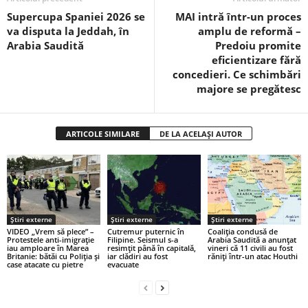
Supercupa Spaniei 2026 se
MAI intră într-un proces
va disputa la Jeddah, în
amplu de reformă –
Arabia Saudită
Predoiu promite
eficientizare fără
concedieri. Ce schimbări
majore se pregătesc
ARTICOLE SIMILARE
DE LA ACELAȘI AUTOR
Știri externe
Știri externe
Știri externe
VIDEO „Vrem să plece” –
Cutremur puternic în
Coaliția condusă de
Protestele anti-imigrație
Filipine. Seismul s-a
Arabia Saudită a anunțat
iau amploare în Marea
resimțit până în capitală,
vineri că 11 civili au fost
Britanie: bătăi cu Poliția și
iar clădiri au fost
răniți într-un atac Houthi
case atacate cu pietre
evacuate