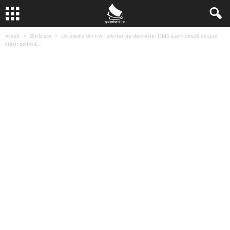
Acasă
Sănătate
Un medic din trei, afectat de depresie: OMS avertizează asupra
stării psihice...