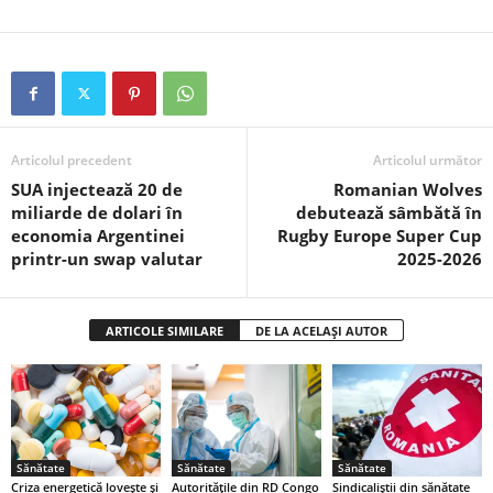
Articolul precedent
Articolul următor
SUA injectează 20 de
Romanian Wolves
miliarde de dolari în
debutează sâmbătă în
economia Argentinei
Rugby Europe Super Cup
printr-un swap valutar
2025-2026
ARTICOLE SIMILARE
DE LA ACELAȘI AUTOR
Sănătate
Sănătate
Sănătate
Criza energetică lovește și
Autoritățile din RD Congo
Sindicaliștii din sănătate