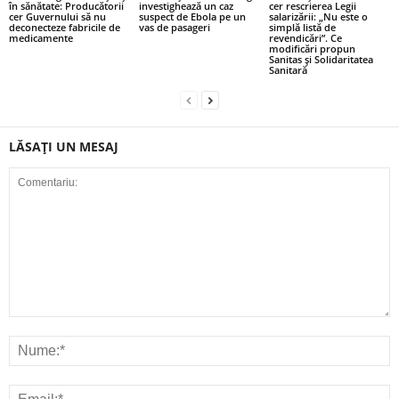
în sănătate: Producătorii
investighează un caz
cer rescrierea Legii
cer Guvernului să nu
suspect de Ebola pe un
salarizării: „Nu este o
deconecteze fabricile de
vas de pasageri
simplă listă de
medicamente
revendicări”. Ce
modificări propun
Sanitas și Solidaritatea
Sanitară
LĂSAȚI UN MESAJ