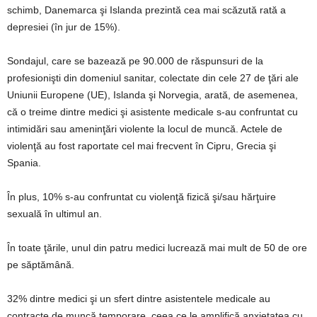
schimb, Danemarca şi Islanda prezintă cea mai scăzută rată a
depresiei (în jur de 15%).
Sondajul, care se bazează pe 90.000 de răspunsuri de la
profesionişti din domeniul sanitar, colectate din cele 27 de ţări ale
Uniunii Europene (UE), Islanda şi Norvegia, arată, de asemenea,
că o treime dintre medici şi asistente medicale s-au confruntat cu
intimidări sau ameninţări violente la locul de muncă. Actele de
violenţă au fost raportate cel mai frecvent în Cipru, Grecia şi
Spania.
În plus, 10% s-au confruntat cu violenţă fizică şi/sau hărţuire
sexuală în ultimul an.
În toate ţările, unul din patru medici lucrează mai mult de 50 de ore
pe săptămână.
32% dintre medici şi un sfert dintre asistentele medicale au
contracte de muncă temporare, ceea ce le amplifică anxietatea cu