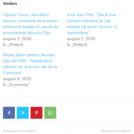
Similare
Ciprian Ciucu, dezvăluiri
Fost lider PNL: "Dacă mai
despre variantele de premier
suntem sănătoși la cap,
tehnocrat testate în secret de
trebuie să avem Guvern în
președintele Nicușor Dan
septembrie"
august 3, 2026
august 1, 2026
În „Politică”
În „Politică”
Mesaj direct pentru Nicușor
Dan din PNL: 'Săptămâna
viitoare să iasă fum alb de la
Cotroceni'
august 9, 2026
În „Economie”
Articolul precedent
Articolul următor