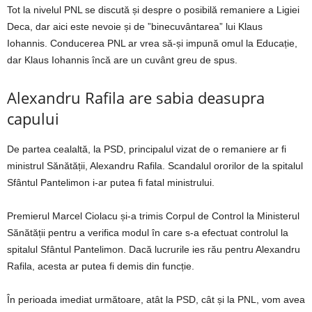
Tot la nivelul PNL se discută și despre o posibilă remaniere a Ligiei
Deca, dar aici este nevoie și de ”binecuvântarea” lui Klaus
Iohannis. Conducerea PNL ar vrea să-și impună omul la Educație,
dar Klaus Iohannis încă are un cuvânt greu de spus.
Alexandru Rafila are sabia deasupra
capului
De partea cealaltă, la PSD, principalul vizat de o remaniere ar fi
ministrul Sănătății, Alexandru Rafila. Scandalul ororilor de la spitalul
Sfântul Pantelimon i-ar putea fi fatal ministrului.
Premierul Marcel Ciolacu și-a trimis Corpul de Control la Ministerul
Sănătății pentru a verifica modul în care s-a efectuat controlul la
spitalul Sfântul Pantelimon. Dacă lucrurile ies rău pentru Alexandru
Rafila, acesta ar putea fi demis din funcție.
În perioada imediat următoare, atât la PSD, cât și la PNL, vom avea