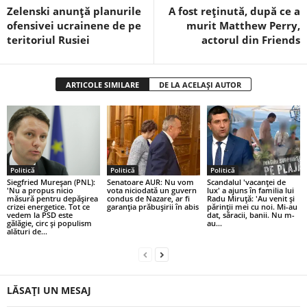
Zelenski anunță planurile
A fost reținută, după ce a
ofensivei ucrainene de pe
murit Matthew Perry,
teritoriul Rusiei
actorul din Friends
ARTICOLE SIMILARE
DE LA ACELAȘI AUTOR
Politică
Politică
Politică
Siegfried Mureșan (PNL):
Senatoare AUR: Nu vom
Scandalul 'vacanței de
'Nu a propus nicio
vota niciodată un guvern
lux' a ajuns în familia lui
măsură pentru depăşirea
condus de Nazare, ar fi
Radu Miruță: 'Au venit și
crizei energetice. Tot ce
garanția prăbușirii în abis
părinții mei cu noi. Mi-au
vedem la PSD este
dat, săracii, banii. Nu m-
gălăgie, circ şi populism
au...
alături de...
LĂSAȚI UN MESAJ