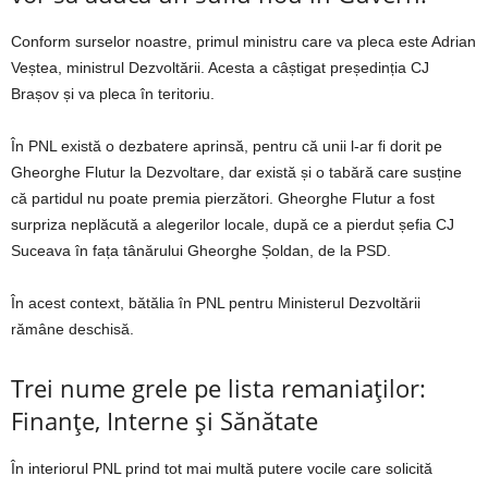
Conform surselor noastre, primul ministru care va pleca este Adrian
Veștea, ministrul Dezvoltării. Acesta a câștigat președinția CJ
Brașov și va pleca în teritoriu.
În PNL există o dezbatere aprinsă, pentru că unii l-ar fi dorit pe
Gheorghe Flutur la Dezvoltare, dar există și o tabără care susține
că partidul nu poate premia pierzători. Gheorghe Flutur a fost
surpriza neplăcută a alegerilor locale, după ce a pierdut șefia CJ
Suceava în fața tânărului Gheorghe Șoldan, de la PSD.
În acest context, bătălia în PNL pentru Ministerul Dezvoltării
rămâne deschisă.
Trei nume grele pe lista remaniaților:
Finanțe, Interne și Sănătate
În interiorul PNL prind tot mai multă putere vocile care solicită