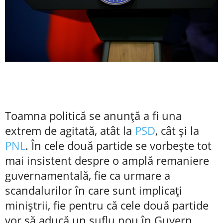
Toamna politică se anunță a fi una
extrem de agitată, atât la
PSD
, cât și la
PNL
. În cele două partide se vorbește tot
mai insistent despre o amplă remaniere
guvernamentală, fie ca urmare a
scandalurilor în care sunt implicați
miniștrii, fie pentru că cele două partide
vor să aducă un suflu nou în Guvern.