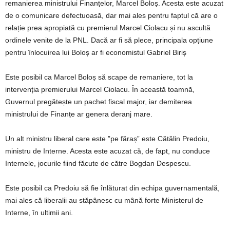
remanierea ministrului Finanțelor, Marcel Boloș. Acesta este acuzat
de o comunicare defectuoasă, dar mai ales pentru faptul că are o
relație prea apropiată cu premierul Marcel Ciolacu și nu ascultă
ordinele venite de la PNL. Dacă ar fi să plece, principala opțiune
pentru înlocuirea lui Boloș ar fi economistul Gabriel Biriș
Este posibil ca Marcel Boloș să scape de remaniere, tot la
intervenția premierului Marcel Ciolacu. În această toamnă,
Guvernul pregătește un pachet fiscal major, iar demiterea
ministrului de Finanțe ar genera deranj mare.
Un alt ministru liberal care este ”pe făraș” este Cătălin Predoiu,
ministru de Interne. Acesta este acuzat că, de fapt, nu conduce
Internele, jocurile fiind făcute de către Bogdan Despescu.
Este posibil ca Predoiu să fie înlăturat din echipa guvernamentală,
mai ales că liberalii au stăpânesc cu mână forte Ministerul de
Interne, în ultimii ani.