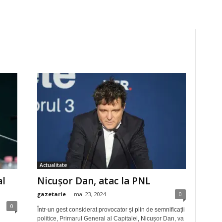
Actualitate
al
Nicușor Dan, atac la PNL
gazetarie
-
mai 23, 2024
0
0
Într-un gest considerat provocator și plin de semnificații
politice, Primarul General al Capitalei, Nicușor Dan, va