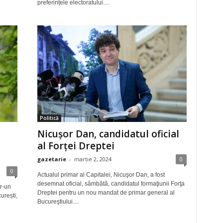
preferințele electoratului....
Politică
Nicuşor Dan, candidatul oficial
al Forţei Dreptei
gazetarie
-
martie 2, 2024
0
0
Actualul primar al Capitalei, Nicuşor Dan, a fost
desemnat oficial, sâmbătă, candidatul formaţiunii Forţa
tr-un
Dreptei pentru un nou mandat de primar general al
urești,
Bucureştiului....