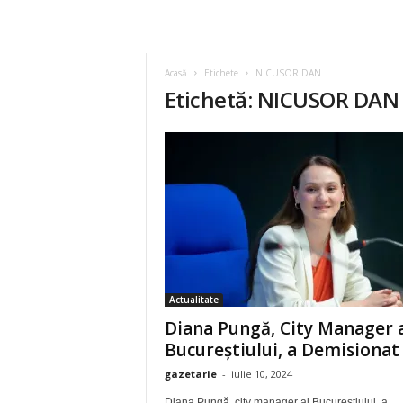
Acasă
Etichete
NICUSOR DAN
Etichetă: NICUSOR DAN
Actualitate
Diana Pungă, City Manager 
Bucureștiului, a Demisionat
gazetarie
-
iulie 10, 2024
Diana Pungă, city manager al Bucureștiului, a