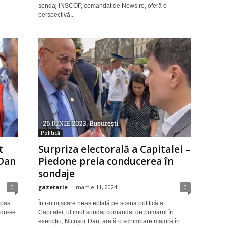
sondaj INSCOP, comandat de News.ro, oferă o
perspectivă...
Politică
t
Surpriza electorală a Capitalei –
 Dan
Piedone preia conducerea în
sondaje
0
gazetarie
-
martie 11, 2024
0
 pas
Într-o mișcare neașteptată pe scena politică a
ndu-se
Capitalei, ultimul sondaj comandat de primarul în
exercițiu, Nicușor Dan, arată o schimbare majoră în