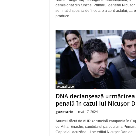
demisionat din funcție. Primarul general Nicușor
semnat dispoziția de încetare a contractului, care
produce...
Actualitate
DNA declanșează urmărirea
penală în cazul lui Nicușor 
gazetarie
-
mai 17, 2024
Anunțul făcut de AUR zdruncină campania în Cap
cu Mihai Enache, candidatul partidului la Primări
Capitalei, acuzându-l pe edilul Nicușor Dan de