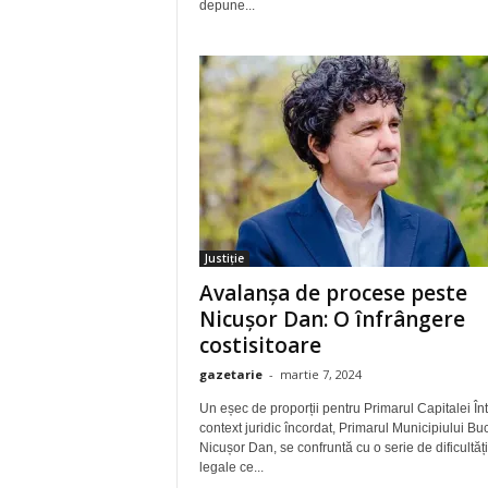
depune...
Justiție
Avalanșa de procese peste
Nicușor Dan: O înfrângere
costisitoare
gazetarie
-
martie 7, 2024
Un eșec de proporții pentru Primarul Capitalei În
context juridic încordat, Primarul Municipiului Buc
Nicușor Dan, se confruntă cu o serie de dificultăți
legale ce...