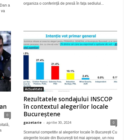
organiza o conferință de presă în fața sediului...
 Dan a
 va
Actualitate
Rezultatele sondajului INSCOP
Dan
în contextul alegerilor locale
Bucureștene
0
gazetarie
-
aprilie 30, 2024
0
itală,
a
Scenariul competitiv al alegerilor locale în București Cu
alegerile locale din București tot mai aproape, un nou