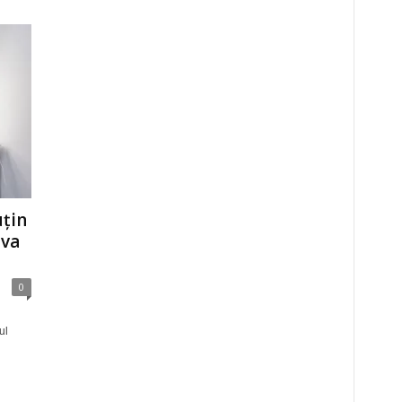
uțin
iva
0
ul