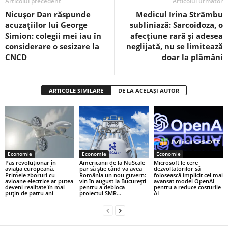
Articolul precedent
Articolul următor
Nicușor Dan răspunde
Medicul Irina Strâmbu
acuzațiilor lui George
subliniază: Sarcoidoza, o
Simion: colegii mei iau în
afecțiune rară și adesea
considerare o sesizare la
neglijată, nu se limitează
CNCD
doar la plămâni
ARTICOLE SIMILARE
DE LA ACELAȘI AUTOR
Economie
Economie
Economie
Pas revoluționar în
Americanii de la NuScale
Microsoft le cere
aviația europeană.
par să știe când va avea
dezvoltatorilor să
Primele zboruri cu
România un nou guvern:
folosească implicit cel mai
avioane electrice ar putea
vin în august la București
avansat model OpenAI
deveni realitate în mai
pentru a debloca
pentru a reduce costurile
puțin de patru ani
proiectul SMR...
AI