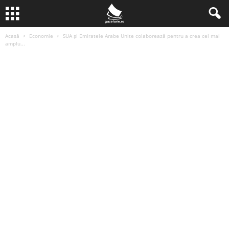
Acasă
Economie
SUA și Emiratele Arabe Unite colaborează pentru a crea cel mai
amplu...