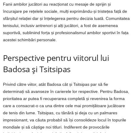
Fanii ambilor jucători au reacționat cu mesaje de sprijin și
încurajare pe rețelele sociale, mulți exprimându-și tristețea față de
sfârșitul relației dar și înțelegerea pentru decizia luată. Comunitatea
tenisului, inclusiv antrenori și alți jucători, a fost de asemenea
suportivă, subliniind forța și profesionalismul ambilor sportivi în fața
acestei schimbări personale.
Perspective pentru viitorul lui
Badosa și Tsitsipas
Privind către viitor, atât Badosa cât și Tsitsipas par să fie
determinați să avanseze în carierele lor respective. Pentru Badosa,
prioritatea ar putea fi recuperarea completă și revenirea la forma
care a consacrat-o ca una dintre cele mai promițătoare jucătoare
de tenis din lume. Tsitsipas, cu tânără și deja cu un palmares
impresionant, va căuta probabil să își consolideze locul în topurile
mondiale și să câștige noi titluri. Indiferent de provocările