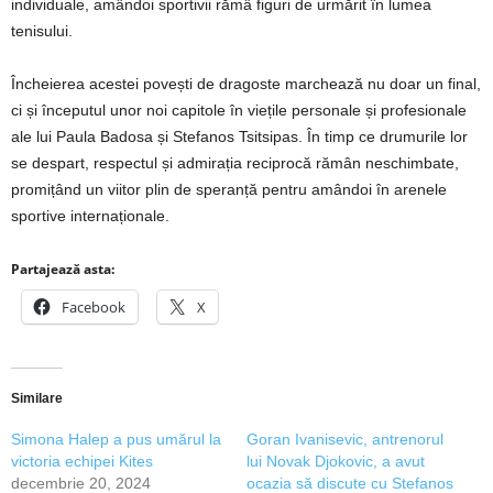
individuale, amândoi sportivii rămâ figuri de urmărit în lumea
tenisului.
Încheierea acestei povești de dragoste marchează nu doar un final,
ci și începutul unor noi capitole în viețile personale și profesionale
ale lui Paula Badosa și Stefanos Tsitsipas. În timp ce drumurile lor
se despart, respectul și admirația reciprocă rămân neschimbate,
promițând un viitor plin de speranță pentru amândoi în arenele
sportive internaționale.
Partajează asta:
Facebook
X
Similare
Simona Halep a pus umărul la
Goran Ivanisevic, antrenorul
victoria echipei Kites
lui Novak Djokovic, a avut
decembrie 20, 2024
ocazia să discute cu Stefanos