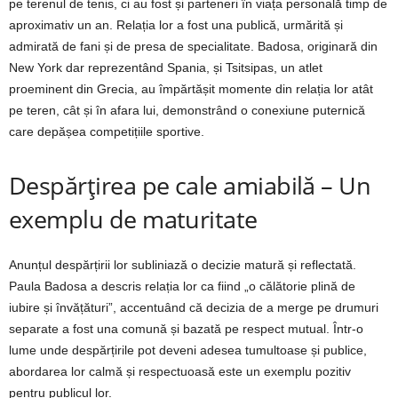
pe terenul de tenis, ci au fost și parteneri în viața personală timp de
aproximativ un an. Relația lor a fost una publică, urmărită și
admirată de fani și de presa de specialitate. Badosa, originară din
New York dar reprezentând Spania, și Tsitsipas, un atlet
proeminent din Grecia, au împărtășit momente din relația lor atât
pe teren, cât și în afara lui, demonstrând o conexiune puternică
care depășea competițiile sportive.
Despărțirea pe cale amiabilă – Un
exemplu de maturitate
Anunțul despărțirii lor subliniază o decizie matură și reflectată.
Paula Badosa a descris relația lor ca fiind „o călătorie plină de
iubire și învățături”, accentuând că decizia de a merge pe drumuri
separate a fost una comună și bazată pe respect mutual. Într-o
lume unde despărțirile pot deveni adesea tumultoase și publice,
abordarea lor calmă și respectuoasă este un exemplu pozitiv
pentru publicul lor.