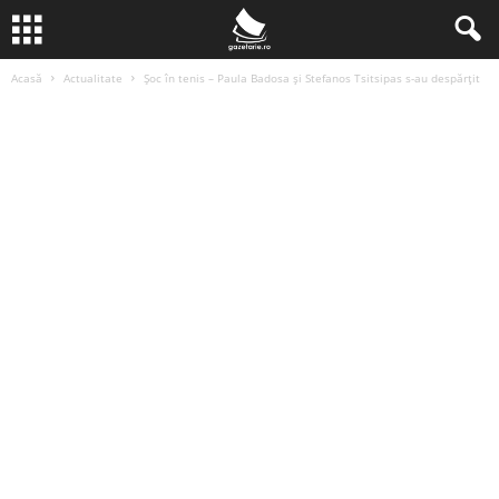
Acasă
Actualitate
Șoc în tenis – Paula Badosa și Stefanos Tsitsipas s-au despărțit