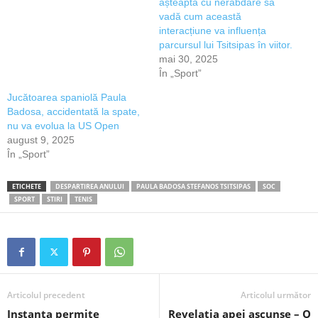
așteaptă cu nerăbdare să
vadă cum această
interacțiune va influența
parcursul lui Tsitsipas în viitor.
mai 30, 2025
În „Sport”
Jucătoarea spaniolă Paula
Badosa, accidentată la spate,
nu va evolua la US Open
august 9, 2025
În „Sport”
ETICHETE
DESPARTIREA ANULUI
PAULA BADOSA STEFANOS TSITSIPAS
SOC
SPORT
STIRI
TENIS
Articolul precedent
Articolul următor
Instanța permite
Revelația apei ascunse – O