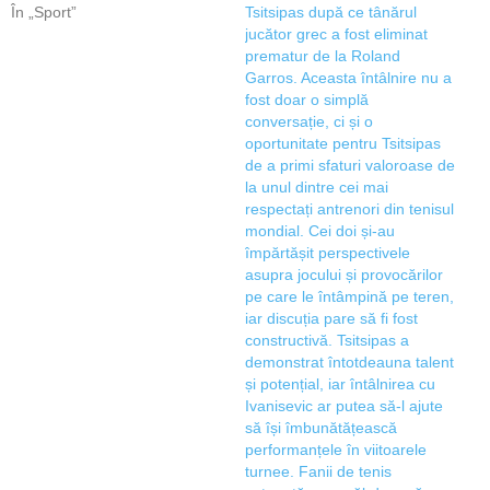
În „Sport”
Tsitsipas după ce tânărul
jucător grec a fost eliminat
prematur de la Roland
Garros. Aceasta întâlnire nu a
fost doar o simplă
conversație, ci și o
oportunitate pentru Tsitsipas
de a primi sfaturi valoroase de
la unul dintre cei mai
respectați antrenori din tenisul
mondial. Cei doi și-au
împărtășit perspectivele
asupra jocului și provocărilor
pe care le întâmpină pe teren,
iar discuția pare să fi fost
constructivă. Tsitsipas a
demonstrat întotdeauna talent
și potențial, iar întâlnirea cu
Ivanisevic ar putea să-l ajute
să își îmbunătățească
performanțele în viitoarele
turnee. Fanii de tenis