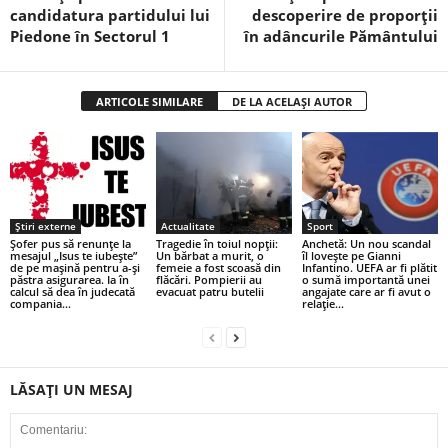
candidatura partidului lui
descoperire de proporții
Piedone în Sectorul 1
în adâncurile Pământului
ARTICOLE SIMILARE
DE LA ACELAȘI AUTOR
Știri externe
Actualitate
Sport
Șofer pus să renunțe la
Tragedie în toiul nopții:
Anchetă: Un nou scandal
mesajul „Isus te iubește”
Un bărbat a murit, o
îl lovește pe Gianni
de pe mașină pentru a-și
femeie a fost scoasă din
Infantino. UEFA ar fi plătit
păstra asigurarea. Ia în
flăcări. Pompierii au
o sumă importantă unei
calcul să dea în judecată
evacuat patru butelii
angajate care ar fi avut o
compania...
relație...
LĂSAȚI UN MESAJ