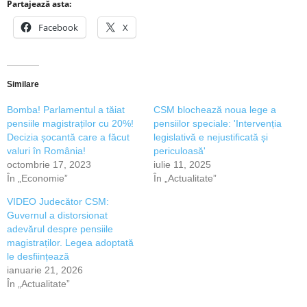
Partajează asta:
Facebook
X
Similare
Bomba! Parlamentul a tăiat
CSM blochează noua lege a
pensiile magistraților cu 20%!
pensiilor speciale: 'Intervenția
Decizia șocantă care a făcut
legislativă e nejustificată și
valuri în România!
periculoasă'
octombrie 17, 2023
iulie 11, 2025
În „Economie”
În „Actualitate”
VIDEO Judecător CSM:
Guvernul a distorsionat
adevărul despre pensiile
magistraților. Legea adoptată
le desființează
ianuarie 21, 2026
În „Actualitate”