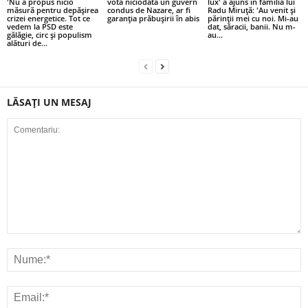
'Nu a propus nicio
vota niciodată un guvern
lux' a ajuns în familia lui
măsură pentru depăşirea
condus de Nazare, ar fi
Radu Miruță: 'Au venit și
crizei energetice. Tot ce
garanția prăbușirii în abis
părinții mei cu noi. Mi-au
vedem la PSD este
dat, săracii, banii. Nu m-
gălăgie, circ şi populism
au...
alături de...
LĂSAȚI UN MESAJ