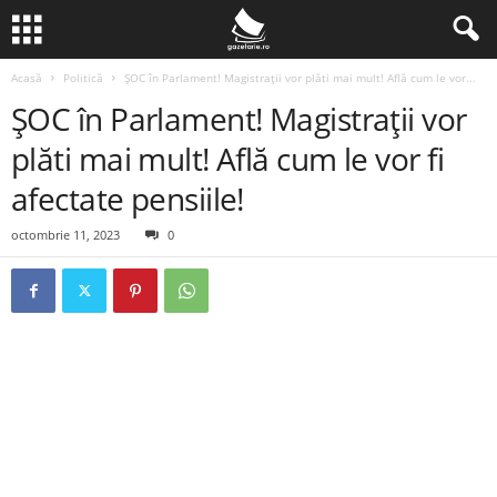
Acasă
Politică
ȘOC în Parlament! Magistrații vor plăti mai mult! Află cum le vor...
ȘOC în Parlament! Magistrații vor
plăti mai mult! Află cum le vor fi
afectate pensiile!
octombrie 11, 2023
0