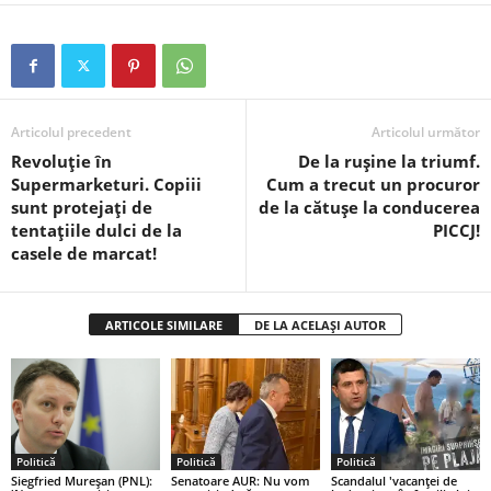
Articolul precedent
Articolul următor
Revoluție în
De la rușine la triumf.
Supermarketuri. Copiii
Cum a trecut un procuror
sunt protejați de
de la cătușe la conducerea
tentațiile dulci de la
PICCJ!
casele de marcat!
ARTICOLE SIMILARE
DE LA ACELAȘI AUTOR
Politică
Politică
Politică
Siegfried Mureșan (PNL):
Senatoare AUR: Nu vom
Scandalul 'vacanței de