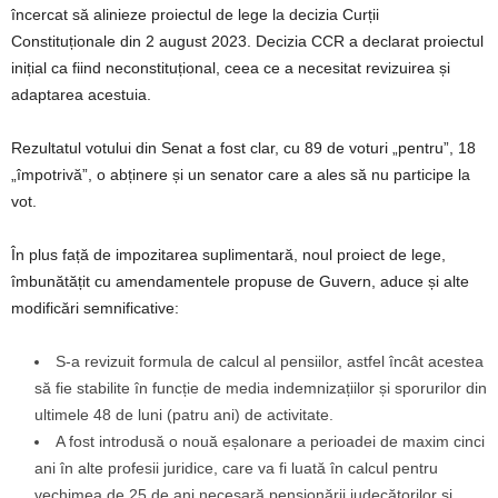
încercat să alinieze proiectul de lege la decizia Curții
Constituționale din 2 august 2023. Decizia CCR a declarat proiectul
inițial ca fiind neconstituțional, ceea ce a necesitat revizuirea și
adaptarea acestuia.
Rezultatul votului din Senat a fost clar, cu 89 de voturi „pentru”, 18
„împotrivă”, o abținere și un senator care a ales să nu participe la
vot.
În plus față de impozitarea suplimentară, noul proiect de lege,
îmbunătățit cu amendamentele propuse de Guvern, aduce și alte
modificări semnificative:
S-a revizuit formula de calcul al pensiilor, astfel încât acestea
să fie stabilite în funcție de media indemnizațiilor și sporurilor din
ultimele 48 de luni (patru ani) de activitate.
A fost introdusă o nouă eșalonare a perioadei de maxim cinci
ani în alte profesii juridice, care va fi luată în calcul pentru
vechimea de 25 de ani necesară pensionării judecătorilor și