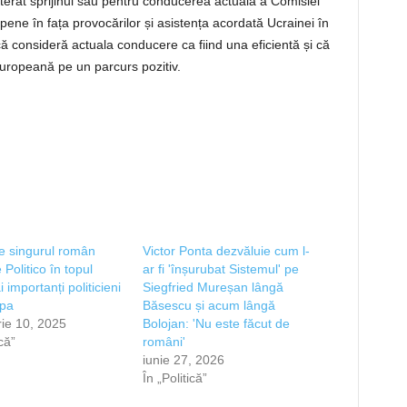
reiterat sprijinul său pentru conducerea actuală a Comisiei
pene în fața provocărilor și asistența acordată Ucrainei în
că consideră actuala conducere ca fiind una eficientă și că
ropeană pe un parcurs pozitiv.
e singurul român
Victor Ponta dezvăluie cum l-
 Politico în topul
ar fi 'înșurubat Sistemul' pe
 importanți politicieni
Siegfried Mureșan lângă
opa
Băsescu și acum lângă
ie 10, 2025
Bolojan: 'Nu este făcut de
ică”
români'
iunie 27, 2026
În „Politică”