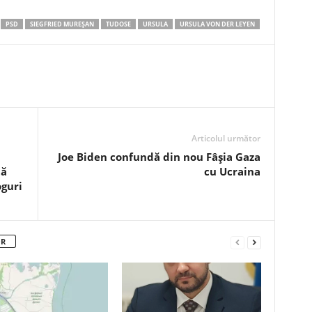
PSD
SIEGFRIED MUREŞAN
TUDOSE
URSULA
URSULA VON DER LEYEN
Articolul următor
Joe Biden confundă din nou Fâșia Gaza
tă
cu Ucraina
oguri
OR