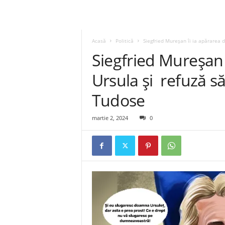
Acasă
Politică
Siegfried Mureşan îi ia apărarea 
Siegfried Mureşan
Ursula și refuză să
Tudose
martie 2, 2024
0