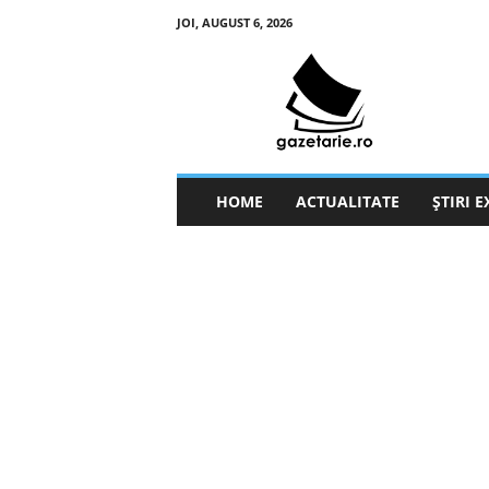
JOI, AUGUST 6, 2026
g
a
z
e
t
a
r
HOME
ACTUALITATE
ȘTIRI 
i
e
.
r
o