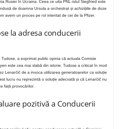
a Rusiei în Ucraina. Ceea ce uita PNL-istul Siegfried este
dusă de doamna Ursula a orchestrat și achizițiile de doze
m avem un proces pe rol intentat de cei de la Pfizer.
dose la adresa conducerii
 Tudose, a exprimat public opinia că actuala Comisie
n este cea mai slabă din istorie. Tudose a criticat în mod
z Lenarčič de a invoca utilizarea generatoarelor ca soluție
est lucru nu reprezintă o soluție adecvată și că Lenarčič nu
e față provocărilor.
luare pozitivă a Conducerii