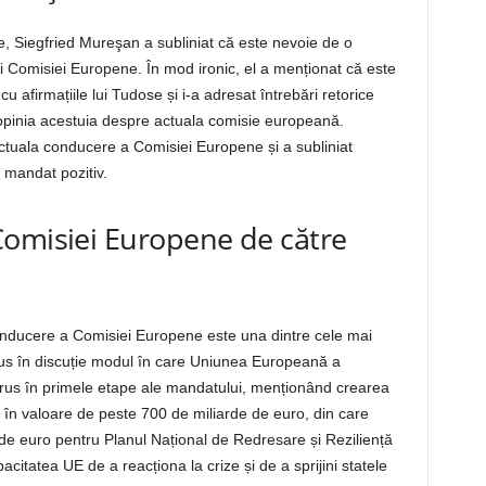
ne, Siegfried Mureşan a subliniat că este nevoie de o
 Comisiei Europene. În mod ironic, el a menționat că este
u afirmațiile lui Tudose și i-a adresat întrebări retorice
a opinia acestuia despre actuala comisie europeană.
ctuala conducere a Comisiei Europene și a subliniat
 mandat pozitiv.
Comisiei Europene de către
onducere a Comisiei Europene este una dintre cele mai
dus în discuție modul în care Uniunea Europeană a
rus în primele etape ale mandatului, menționând crearea
în valoare de peste 700 de miliarde de euro, din care
e euro pentru Planul Național de Redresare și Reziliență
itatea UE de a reacționa la crize și de a sprijini statele