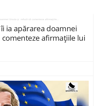
doamnei Ursula și refuză să comenteze afirmațiile...
 îi ia apărarea doamnei
 comenteze afirmațiile lui