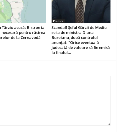
Politică
 Târziu acuză: Bistroe ia
Scandal! Şeful Gărzii de Mediu
 necesară pentru răcirea
se ia de ministra Diana
arelor de la Cernavodă
Buzoianu, după controlul
anunțat: "Orice eventuală
judecată de valoare să fie emisă
la finalul...