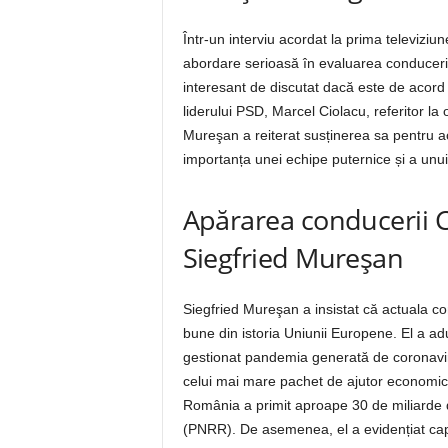
Într-un interviu acordat la prima televiziu
abordare serioasă în evaluarea conducerii
interesant de discutat dacă este de acord c
liderului PSD, Marcel Ciolacu, referitor l
Mureşan a reiterat susținerea sa pentru a
importanța unei echipe puternice și a unui
Apărarea conducerii 
Siegfried Mureşan
Siegfried Mureşan a insistat că actuala c
bune din istoria Uniunii Europene. El a a
gestionat pandemia generată de coronavi
celui mai mare pachet de ajutor economic 
România a primit aproape 30 de miliarde d
(PNRR). De asemenea, el a evidențiat capac