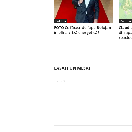
Politică
Politică
FOTO Ce făcea, de fapt, Bolojan
Claudiu
în plina criză energetică?
din apa
reacto
LĂSAȚI UN MESAJ