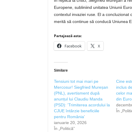
În replică la critici, Siegfried Mureşan a 
Europene, subliniind unitatea Uniunii Euro
contextul invaziei ruse. El a concluzionat 
merită să continue să conducă Uniunea Eu
Partajează asta:
Facebook
X
Similare
Tensiuni tot mai mari pe
Cine est
Mercosur! Siegfried Mureșan
inclus de
(PNL), avertisment după
celor mai
anunțul lui Claudiu Manda
din Eur
(PSD): 'Trimiterea acordului la
decembr
CJUE întârzie beneficiile
În „Polit
pentru România'
ianuarie 20, 2026
În „Politică”