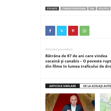
ETICHETE
COMISIA EUROPEANA
PNL
POLITICA
Articolul precedent
Bătrâna de 87 de ani care vindea
cocaină și canabis – O poveste rup
din filme în lumea traficului de dr
ARTICOLE SIMILARE
DE LA ACELAȘI AUT