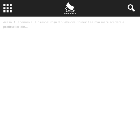
Acasă
Economie
Semnal roșu din fabricile Chinei: Cea mai mare scădere a
profiturilor din...