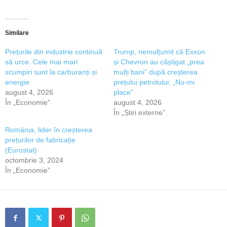
Similare
Prețurile din industrie continuă
Trump, nemulțumit că Exxon
să urce. Cele mai mari
și Chevron au câștigat „prea
scumpiri sunt la carburanți și
mulți bani” după creșterea
energie
prețului petrolului: „Nu-mi
august 4, 2026
place”
În „Economie”
august 4, 2026
În „Știri externe”
România, lider în creșterea
prețurilor de fabricație
(Eurostat)
octombrie 3, 2024
În „Economie”