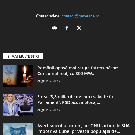
Contactați-ne:
contact@gazetarie.ro
ȘI MAI MULTE ȘTIRI
Românii apasă mai rar pe întrerupător:
Consumul real, cu 300 MW...
august 6, 2026
Firea: '5,8 miliarde de euro salvate în
Parlament'. PSD acuză blocaj...
august 6, 2026
Avertisment al experților ONU: acţiunile SUA
împotriva Cubei privează populaţia de...