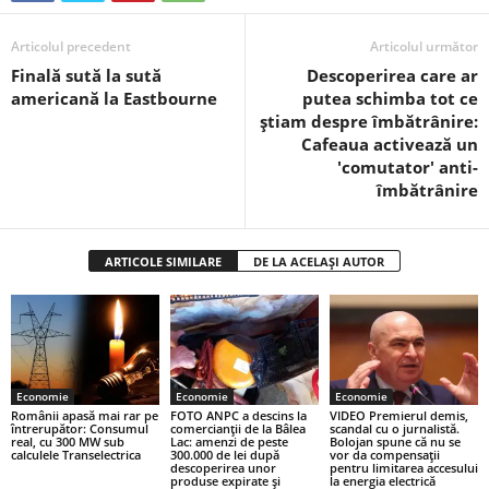
Articolul precedent
Articolul următor
Finală sută la sută
Descoperirea care ar
americană la Eastbourne
putea schimba tot ce
știam despre îmbătrânire:
Cafeaua activează un
'comutator' anti-
îmbătrânire
ARTICOLE SIMILARE
DE LA ACELAȘI AUTOR
Economie
Economie
Economie
Românii apasă mai rar pe
FOTO ANPC a descins la
VIDEO Premierul demis,
întrerupător: Consumul
comercianții de la Bâlea
scandal cu o jurnalistă.
real, cu 300 MW sub
Lac: amenzi de peste
Bolojan spune că nu se
calculele Transelectrica
300.000 de lei după
vor da compensații
descoperirea unor
pentru limitarea accesului
produse expirate și
la energia electrică