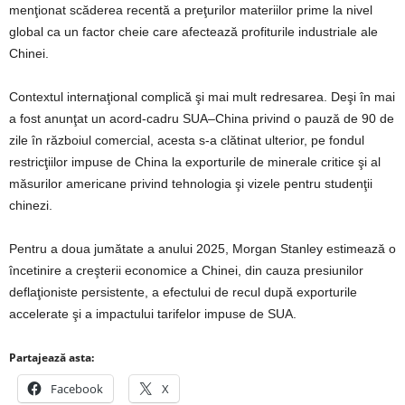
menţionat scăderea recentă a preţurilor materiilor prime la nivel
global ca un factor cheie care afectează profiturile industriale ale
Chinei.
Contextul internaţional complică şi mai mult redresarea. Deşi în mai
a fost anunţat un acord-cadru SUA–China privind o pauză de 90 de
zile în războiul comercial, acesta s-a clătinat ulterior, pe fondul
restricţiilor impuse de China la exporturile de minerale critice şi al
măsurilor americane privind tehnologia şi vizele pentru studenţii
chinezi.
Pentru a doua jumătate a anului 2025, Morgan Stanley estimează o
încetinire a creşterii economice a Chinei, din cauza presiunilor
deflaţioniste persistente, a efectului de recul după exporturile
accelerate şi a impactului tarifelor impuse de SUA.
Partajează asta:
Facebook
X