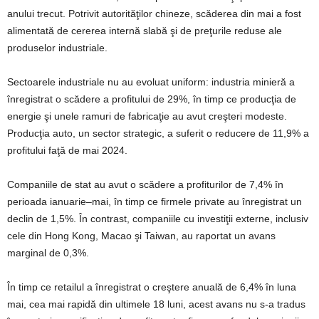
anului trecut. Potrivit autorităţilor chineze, scăderea din mai a fost
alimentată de cererea internă slabă şi de preţurile reduse ale
produselor industriale.
Sectoarele industriale nu au evoluat uniform: industria minieră a
înregistrat o scădere a profitului de 29%, în timp ce producţia de
energie şi unele ramuri de fabricaţie au avut creşteri modeste.
Producţia auto, un sector strategic, a suferit o reducere de 11,9% a
profitului faţă de mai 2024.
Companiile de stat au avut o scădere a profiturilor de 7,4% în
perioada ianuarie–mai, în timp ce firmele private au înregistrat un
declin de 1,5%. În contrast, companiile cu investiţii externe, inclusiv
cele din Hong Kong, Macao şi Taiwan, au raportat un avans
marginal de 0,3%.
În timp ce retailul a înregistrat o creştere anuală de 6,4% în luna
mai, cea mai rapidă din ultimele 18 luni, acest avans nu s-a tradus