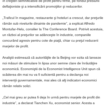
în creşteri semnificative de profit pentru firme, pe fondul presiunii
deflaţioniste şi a intensificării promoţiilor şi reducerilor.
„Traficul în magazine, restaurante şi hoteluri a crescut, dar preţurile
rămân sub nivelurile dinainte de pandemie”, a explicat Alfredo
Montufar-Helu, consilier la The Conference Board. Potrivit acestuia,
un război al preţurilor se adânceşte în industrie, companiile
concurând agresiv pentru cote de piaţă, chiar cu preţul reducerii
marjelor de profit.
Analiştii estimează că autorităţile de la Beijing vor ezita să lanseze
noi măsuri de stimulare în lipsa unor semne clare de înrăutăţire
economică. Economiştii de la Economist Intelligence Unit spun că
scăderea din mai nu va fi suficientă pentru a declanşa noi
intervenţii guvernamentale, mai ales că alţi indicatori economici
rămân relativ solizi.
„Cel mai greu ar putea fi deja în urmă pentru marjele de profit din
industrie”, a declarat Tianchen Xu, economist senior. Acesta a