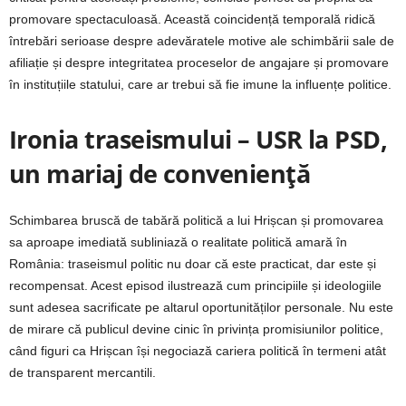
promovare spectaculoasă. Această coincidență temporală ridică
întrebări serioase despre adevăratele motive ale schimbării sale de
afiliație și despre integritatea proceselor de angajare și promovare
în instituțiile statului, care ar trebui să fie imune la influențe politice.
Ironia traseismului – USR la PSD,
un mariaj de conveniență
Schimbarea bruscă de tabără politică a lui Hrișcan și promovarea
sa aproape imediată subliniază o realitate politică amară în
România: traseismul politic nu doar că este practicat, dar este și
recompensat. Acest episod ilustrează cum principiile și ideologiile
sunt adesea sacrificate pe altarul oportunităților personale. Nu este
de mirare că publicul devine cinic în privința promisiunilor politice,
când figuri ca Hrișcan își negociază cariera politică în termeni atât
de transparent mercantili.