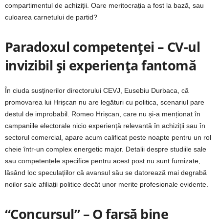
compartimentul de achiziții. Oare meritocrația a fost la bază, sau
culoarea carnetului de partid?
Paradoxul competenței – CV-ul
invizibil și experiența fantomă
În ciuda susținerilor directorului CEVJ, Eusebiu Durbaca, că
promovarea lui Hrișcan nu are legături cu politica, scenariul pare
destul de improbabil. Romeo Hrișcan, care nu și-a menționat în
campaniile electorale nicio experiență relevantă în achiziții sau în
sectorul comercial, apare acum calificat peste noapte pentru un rol
cheie într-un complex energetic major. Detalii despre studiile sale
sau competențele specifice pentru acest post nu sunt furnizate,
lăsând loc speculațiilor că avansul său se datorează mai degrabă
noilor sale afiliații politice decât unor merite profesionale evidente.
“Concursul” – O farsă bine