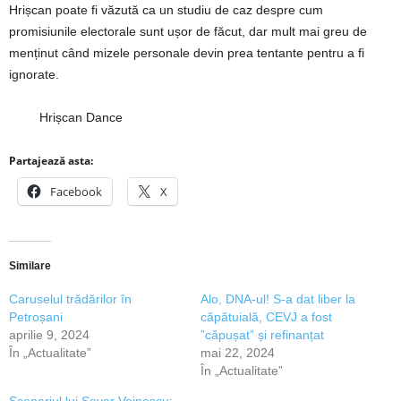
Hrișcan poate fi văzută ca un studiu de caz despre cum
promisiunile electorale sunt ușor de făcut, dar mult mai greu de
menținut când mizele personale devin prea tentante pentru a fi
ignorate.
Hrișcan Dance
Partajează asta:
Facebook
X
Similare
Caruselul trădărilor în
Alo, DNA-ul! S-a dat liber la
Petroșani
căpătuială, CEVJ a fost
aprilie 9, 2024
”căpușat” și refinanțat
În „Actualitate”
mai 22, 2024
În „Actualitate”
Scenariul lui Sever Voinescu: