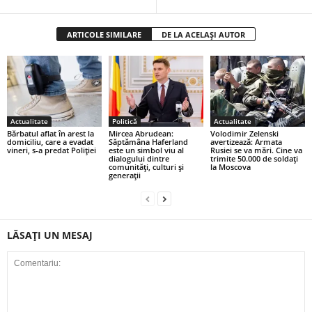
ARTICOLE SIMILARE
DE LA ACELAȘI AUTOR
Actualitate
Politică
Actualitate
Bărbatul aflat în arest la
Mircea Abrudean:
Volodimir Zelenski
domiciliu, care a evadat
Săptămâna Haferland
avertizează: Armata
vineri, s-a predat Poliţiei
este un simbol viu al
Rusiei se va mări. Cine va
dialogului dintre
trimite 50.000 de soldați
comunităţi, culturi şi
la Moscova
generaţii
LĂSAȚI UN MESAJ