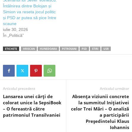
Întâlnirea dintre Bolojan și
Simion va reseta jocul politic
și PSD ar putea să pice între
scaune
iulie 30, 2026
În „Politică”
ETICHETE
HRISCAN
HUNEDOARA
PETROSANI
PSD
STIRI
USR
Articolul precedent
Articolul următor
Lansarea unei cărți de
Absența viziunii concrete
colorat unice la SepsiBook
la summitul Inițiativei
– O fereastră către
celor Trei Mări – O analiză
patrimoniul Transilvaniei
a participării
Președintelui Klaus
Iohannis