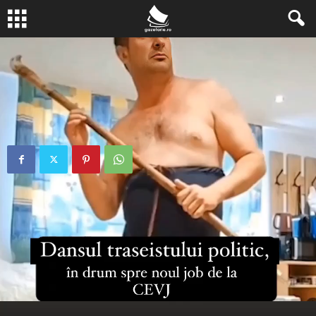
Acasă
Actualitate
Saltul spectaculos de la mina la birou – Saga lui Hrișcan
Saltul spectaculos de la mina la
birou – Saga lui Hrișcan
aprilie 11, 2024
0