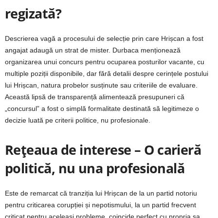
regizată?
Descrierea vagă a procesului de selecție prin care Hrișcan a fost
angajat adaugă un strat de mister. Durbaca menționează
organizarea unui concurs pentru ocuparea posturilor vacante, cu
multiple poziții disponibile, dar fără detalii despre cerințele postului
lui Hrișcan, natura probelor susținute sau criteriile de evaluare.
Această lipsă de transparență alimentează presupuneri că
„concursul” a fost o simplă formalitate destinată să legitimeze o
decizie luată pe criterii politice, nu profesionale.
Rețeaua de interese – O carieră
politică, nu una profesională
Este de remarcat că tranziția lui Hrișcan de la un partid notoriu
pentru criticarea corupției și nepotismului, la un partid frecvent
criticat pentru aceleași probleme, coincide perfect cu propria sa