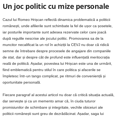
Un joc politic cu mize personale
Cazul lui Romeo Hrișcan reflectă dinamica problematică a politicii
românești, unde afilierile sunt schimbate la fel de ușor ca șosetele,
iar posturile importante sunt adesea rezervate celor care joacă
după regulile nescrise ale jocului politic. Promovarea sa de la
muncitor necalificat la un rol în achiziții la CEVJ nu doar că ridică
semne de întrebare despre procesele de angajare din companiile
de stat, dar și despre cât de profund este influențată meritocrația
reală de politică. Așadar, povestea lui Hrișcan este una de urmărit,
fiind emblematică pentru stilul în care politica și afacerile se
împletesc într-un tango complicat, pe ritmuri de conveniență și
oportunitate personală.
Fiecare paragraf al acestui articol nu doar că critică situația actuală,
dar servește și ca un memento amar că, în ciuda tuturor
promisiunilor de schimbare și integritate, vechile obiceiuri ale
politicii românești sunt greu de dezrădăcinat. Așadar, saga lui