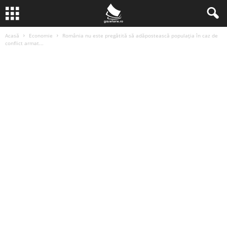
Acasă
Economie
România nu este pregătită să adăpostească populația în caz de
conflict armat...