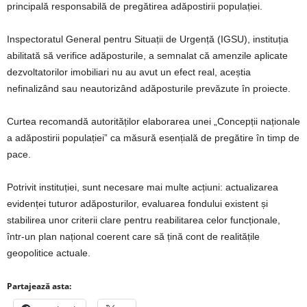
principală responsabilă de pregătirea adăpostirii populației.
Inspectoratul General pentru Situații de Urgență (IGSU), instituția
abilitată să verifice adăposturile, a semnalat că amenzile aplicate
dezvoltatorilor imobiliari nu au avut un efect real, aceștia
nefinalizând sau neautorizând adăposturile prevăzute în proiecte.
Curtea recomandă autorităților elaborarea unei „Concepții naționale
a adăpostirii populației” ca măsură esențială de pregătire în timp de
pace.
Potrivit instituției, sunt necesare mai multe acțiuni: actualizarea
evidenței tuturor adăposturilor, evaluarea fondului existent și
stabilirea unor criterii clare pentru reabilitarea celor funcționale,
într-un plan național coerent care să țină cont de realitățile
geopolitice actuale.
Partajează asta: