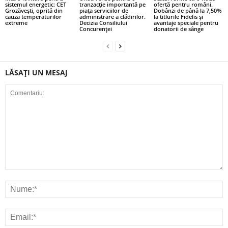
sistemul energetic: CET
tranzacție importantă pe
ofertă pentru români.
Grozăvești, oprită din
piața serviciilor de
Dobânzi de până la 7,50%
cauza temperaturilor
administrare a clădirilor.
la titlurile Fidelis și
extreme
Decizia Consiliului
avantaje speciale pentru
Concurenței
donatorii de sânge
LĂSAȚI UN MESAJ