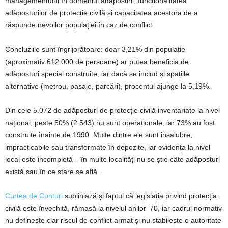
managementului în domeniul adăpostirii, funcționalitatea
adăposturilor de protecție civilă și capacitatea acestora de a
răspunde nevoilor populației în caz de conflict.
Concluziile sunt îngrijorătoare: doar 3,21% din populație
(aproximativ 612.000 de persoane) ar putea beneficia de
adăposturi special construite, iar dacă se includ și spațiile
alternative (metrou, pasaje, parcări), procentul ajunge la 5,19%.
Din cele 5.072 de adăposturi de protecție civilă inventariate la nivel
național, peste 50% (2.543) nu sunt operaționale, iar 73% au fost
construite înainte de 1990. Multe dintre ele sunt insalubre,
impracticabile sau transformate în depozite, iar evidența la nivel
local este incompletă – în multe localități nu se știe câte adăposturi
există sau în ce stare se află.
Curtea de Conturi
subliniază și faptul că legislația privind protecția
civilă este învechită, rămasă la nivelul anilor ’70, iar cadrul normativ
nu definește clar riscul de conflict armat și nu stabilește o autoritate