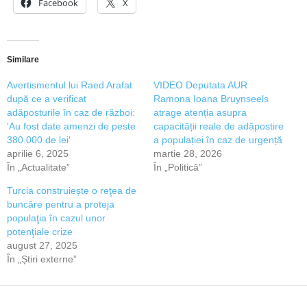
Facebook
X
Similare
Avertismentul lui Raed Arafat
VIDEO Deputata AUR
după ce a verificat
Ramona Ioana Bruynseels
adăposturile în caz de război:
atrage atenția asupra
'Au fost date amenzi de peste
capacității reale de adăpostire
380.000 de lei'
a populației în caz de urgență
aprilie 6, 2025
martie 28, 2026
În „Actualitate”
În „Politică”
Turcia construiește o reţea de
buncăre pentru a proteja
populaţia în cazul unor
potenţiale crize
august 27, 2025
În „Știri externe”