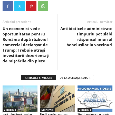
Articolul precedent
Articolul următor
Un economist vede
Antibioticele administrate
oportunitatea pentru
timpuriu pot slăbi
România după războiul
răspunsul imun al
comercial declanşat de
bebelușilor la vaccinuri
Trump: Trebuie atrași
investitorii dezorientaţi
de mişcările din pieţe
ARTICOLE SIMILARE
DE LA ACELAȘI AUTOR
Economie
Economie
Economie
Încă o lovitură pentru
Undă verde pentru o
Statul revine cu o nouă